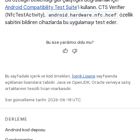
Bu özelliğin beklendiği gibi çalıştığını doğrulamak için
Android Compatibility Test Suite
'i kullanın. CTS Verifier
(NfcTestActivity),
android.hardware.nfc.hcef
özellik
sabitini bildiren cihazlarda bu uygulamayı test eder.
Bu size yardımcı oldu mu?
Bu sayfadaki içerik ve kod örnekleri,
İçerik Lisansı
sayfasında
açıklanan lisanslara tabidir. Java ve OpenJDK, Oracle ve/veya satış
ortaklarının tescilli ticari markasıdır.
Son güncelleme tarihi: 2026-06-18 UTC.
DERLEME
Android kod deposu
Gereksinimler