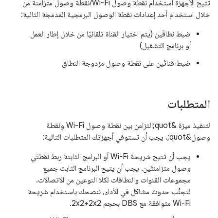
تتيح الأجهزة استخدام نقطة وصول Wi-Fi/نقطة وصول متزامنة من
خلال استخدام أحد إعدادات نقطة الوصول البرمجية المدمجة التالية:
ضبط نطاقَين (يتم اختيار القناة تلقائيًا من خلال إطار العمل
أو برنامج التشغيل)
ضبط قناتَين على نقطة وصول مزدوجة النطاق
المتطلبات
لتنفيذ ميزة &quot;التزامن بين نقطة وصول Wi-Fi ونقطة
وصول&quot;، يجب أن تستوفي أجهزتك المتطلبات التالية:
يجب أن تتيح شريحة Wi-Fi أو البرامج الثابتة ربط نقطتَي
وصول متزامنتَين. يجب أن يتيح البرنامج الثابت جميع
مجموعات القنوات والنطاقات لكلا النوعين من الاتصالات.
لتجنُّب حدوث مشاكل في الأداء، ننصحك باستخدام شريحة
Wi-Fi متوافقة مع DBS بحجم 2x2+2x2.