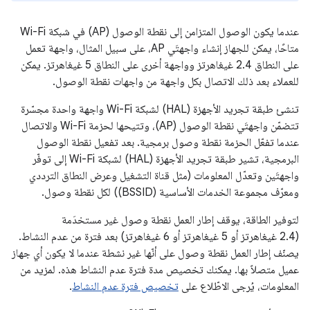
عندما يكون الوصول المتزامن إلى نقطة الوصول (AP) في شبكة Wi-Fi
متاحًا، يمكن للجهاز إنشاء واجهتَي AP، على سبيل المثال، واجهة تعمل
على النطاق 2.4 غيغاهرتز وواجهة أخرى على النطاق 5 غيغاهرتز. يمكن
للعملاء بعد ذلك الاتصال بكل واجهة من واجهات نقطة الوصول.
تنشئ طبقة تجريد الأجهزة (HAL) لشبكة Wi-Fi واجهة واحدة مجسّرة
تتضمّن واجهتَي نقطة الوصول (AP)، وتتيحها لحزمة Wi-Fi والاتصال
عندما تفعّل الحزمة نقطة وصول برمجية. بعد تفعيل نقطة الوصول
البرمجية، تشير طبقة تجريد الأجهزة (HAL) لشبكة Wi-Fi إلى توفّر
واجهتَين وتعدّل المعلومات (مثل قناة التشغيل وعرض النطاق الترددي
ومعرّف مجموعة الخدمات الأساسية (BSSID)) لكل نقطة وصول.
لتوفير الطاقة، يوقف إطار العمل نقطة وصول غير مستخدَمة
(2.4 غيغاهرتز أو 5 غيغاهرتز أو 6 غيغاهرتز) بعد فترة من عدم النشاط.
يصنّف إطار العمل نقطة وصول على أنّها غير نشطة عندما لا يكون أي جهاز
عميل متصلاً بها. يمكنك تخصيص مدة فترة عدم النشاط هذه. لمزيد من
المعلومات، يُرجى الاطّلاع على
تخصيص فترة عدم النشاط
.