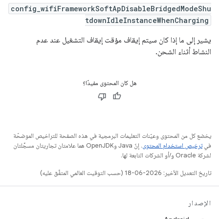
config_wifiFrameworkSoftApDisableBridgedModeShu
tdownIdleInstanceWhenCharging
يشير إلى ما إذا كان سيتم إيقاف مؤقت إيقاف التشغيل عند عدم
النشاط أثناء الشحن.
هل كان المحتوى مفيدًا؟
يخضع كل من المحتوى وعيّنات التعليمات البرمجية في هذه الصفحة للتراخيص الموضحّة
في
ترخيص استخدام المحتوى
. إنّ Java وOpenJDK هما علامتان تجاريتان مسجَّلتان
لشركة Oracle و/أو الشركات التابعة لها.
تاريخ التعديل الأخير: 2026-06-18 (حسب التوقيت العالمي المتفَّق عليه)
الإصدار