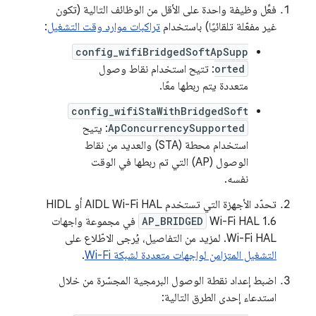
فعِّل وظيفة واحدة على الأقل من الوظائف التالية (تكون
غير مفعّلة تلقائيًا) باستخدام
تراكبات موارد وقت التشغيل
:
config_wifiBridgedSoftApSupp
orted
: تتيح استخدام نقاط وصول
متعددة يتم ربطها معًا.
config_wifiStaWithBridgedSoft
ApConcurrencySupported
: يتيح
استخدام محطة (STA) والعديد من نقاط
الوصول (AP) التي تم ربطها في الوقت
نفسه.
تحدّد الأجهزة التي تستخدم AIDL Wi-Fi HAL أو HIDL
Wi-Fi HAL 1.6
AP_BRIDGED
في مجموعة واجهات
Wi-Fi HAL. لمزيد من التفاصيل، يُرجى الاطّلاع على
التشغيل المتزامن لواجهات متعددة لشبكة Wi-Fi
.
اضبط إعداد نقطة الوصول البرمجية المجسّرة من خلال
استدعاء إحدى الطرق التالية: