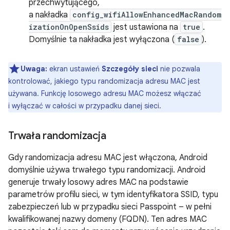
przechwytującego,
a nakładka
config_wifiAllowEnhancedMacRandom
izationOnOpenSsids
jest ustawiona na
true
.
Domyślnie ta nakładka jest wyłączona (
false
).
Uwaga:
ekran ustawień
Szczegóły sieci
nie pozwala
kontrolować, jakiego typu randomizacja adresu MAC jest
używana. Funkcję losowego adresu MAC możesz włączać
i wyłączać w całości w przypadku danej sieci.
Trwała randomizacja
Gdy randomizacja adresu MAC jest włączona, Android
domyślnie używa trwałego typu randomizacji. Android
generuje trwały losowy adres MAC na podstawie
parametrów profilu sieci, w tym identyfikatora SSID, typu
zabezpieczeń lub w przypadku sieci Passpoint – w pełni
kwalifikowanej nazwy domeny (FQDN). Ten adres MAC