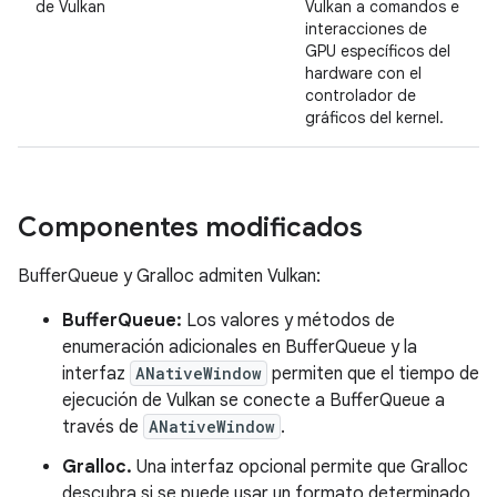
de Vulkan
Vulkan a comandos e
interacciones de
GPU específicos del
hardware con el
controlador de
gráficos del kernel.
Componentes modificados
BufferQueue y Gralloc admiten Vulkan:
BufferQueue:
Los valores y métodos de
enumeración adicionales en BufferQueue y la
interfaz
ANativeWindow
permiten que el tiempo de
ejecución de Vulkan se conecte a BufferQueue a
través de
ANativeWindow
.
Gralloc.
Una interfaz opcional permite que Gralloc
descubra si se puede usar un formato determinado