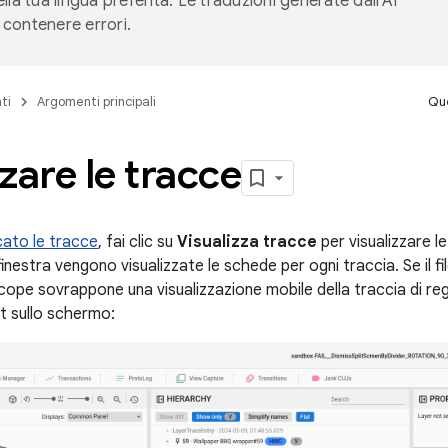
lla tua lingua preferita. Le traduzioni generate dall'AI
contenere errori.
ti
Argomenti principali
Que
zare le tracce
cato le tracce
, fai clic su
Visualizza tracce
per visualizzare l
finestra vengono visualizzate le schede per ogni traccia. Se il f
scope sovrappone una visualizzazione mobile della traccia di re
t sullo schermo: