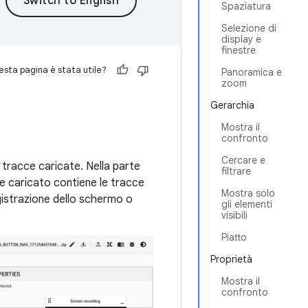
Spaziatura
Selezione di
display e
finestre
sta pagina è stata utile?
Panoramica e
zoom
Gerarchia
Mostra il
confronto
Cercare e
e tracce caricate. Nella parte
filtrare
ile caricato contiene le tracce
Mostra solo
gistrazione dello schermo o
gli elementi
visibili
Piatto
Proprietà
Mostra il
confronto