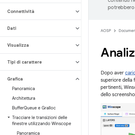
contenuti ne
potrebbero 
Connettività
Dati
AOSP
Documen
Visualizza
Analiz
Tipi di carattere
Dopo aver
cari
Grafica
superiore della 
pertinenti, Win
Panoramica
dello screensho
Architettura
Buffer
Queue e Gralloc
Tracciare le transizioni delle
finestre utilizzando Winscope
Panoramica