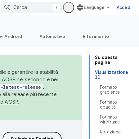
/
Accedi
vi Android
Automotive
Riferimento
Su questa
pagina
le e garantire la stabilità
Visualizzazione
3D
su AOSP nel secondo e nel
-latest-release
. Il
Formato
gradiente
 alla release più recente
ad AOSP
.
Formato
opacità
Formato
wireframe
Rotazione