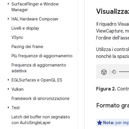
Surface
Flinger e Window
Manager
Visualizz
HAL Hardware Composer
Il riquadro Vis
Livelli e display
ViewCapture, mo
VSync
l'ordine dell'ass
Pacing dei frame
Utilizza i contro
Più frequenze di aggiornamento
nonché la spazia
Frequenza di aggiornamento
adattiva
EGLSurfaces e Open
GL ES
Figura 2.
Contro
Vulkan
Framework di sincronizzazione
Formato gr
Test
Latch del buffer non segnalato
con Auto
Single
Layer
Nota:
per imp