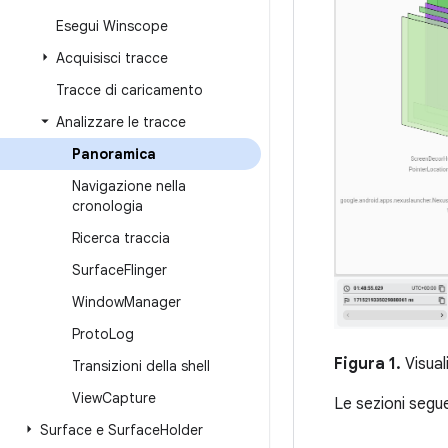
Esegui Winscope
Acquisisci tracce
Tracce di caricamento
Analizzare le tracce
Panoramica
Navigazione nella
cronologia
Ricerca traccia
Surface
Flinger
Window
Manager
Proto
Log
Figura 1.
Visual
Transizioni della shell
View
Capture
Le sezioni segue
Surface e Surface
Holder