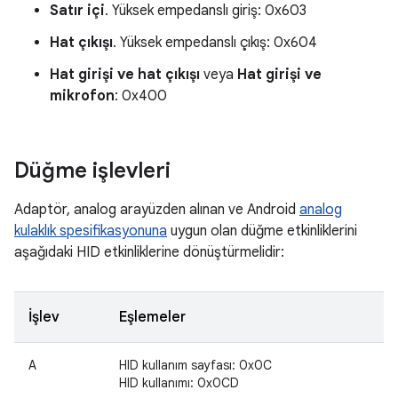
Satır içi
. Yüksek empedanslı giriş: 0x603
Hat çıkışı
. Yüksek empedanslı çıkış: 0x604
Hat girişi ve hat çıkışı
veya
Hat girişi ve
mikrofon
: 0x400
Düğme işlevleri
Adaptör, analog arayüzden alınan ve Android
analog
kulaklık spesifikasyonuna
uygun olan düğme etkinliklerini
aşağıdaki HID etkinliklerine dönüştürmelidir:
İşlev
Eşlemeler
A
HID kullanım sayfası: 0x0C
HID kullanımı: 0x0CD