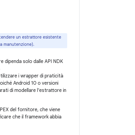
stendere un estrattore esistente
 la manutenzione).
re dipenda solo dalle API NDK
a
lizzare i wrapper di praticità
Poiché Android 10 o versioni
rati di modellare l'estrattore in
APEX del fornitore, che viene
ficare che il framework abbia