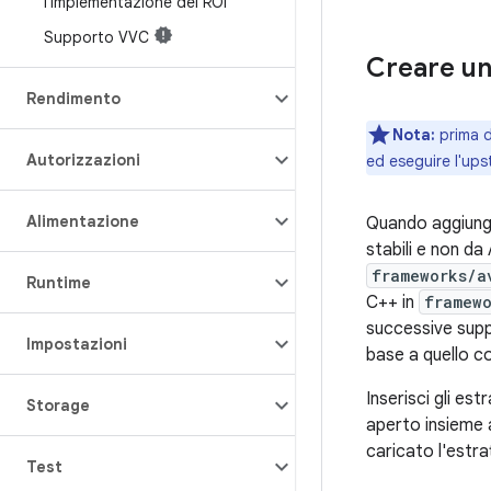
l'implementazione del ROI
Supporto VVC
Creare un
Rendimento
Nota:
prima d
Autorizzazioni
ed eseguire l'ups
Alimentazione
Quando aggiungi
stabili e non da
frameworks/a
Runtime
C++ in
framewo
successive suppo
Impostazioni
base a quello co
Inserisci gli est
Storage
aperto insieme a
caricato l'estr
Test