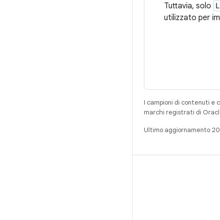
Tuttavia, solo
L
utilizzato per i
I campioni di contenuti e 
marchi registrati di Oracl
Ultimo aggiornamento 2
CREA
Repository per Android
Requisiti