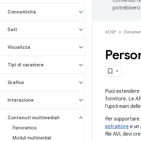
contenuti ne
potrebbero 
Connettività
Dati
AOSP
Documen
Visualizza
Person
Tipi di carattere
Grafica
Puoi estendere i
fornitore. Le A
Interazione
l'upstream dell
Contenuti multimediali
Per supportare t
estrattore
e un
Panoramica
file AVI, devi c
Moduli multimediali