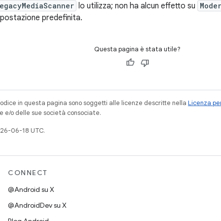
egacyMediaScanner
lo utilizza; non ha alcun effetto su
Mode
mpostazione predefinita.
Questa pagina è stata utile?
codice in questa pagina sono soggetti alle licenze descritte nella
Licenza per
e e/o delle sue società consociate.
026-06-18 UTC.
CONNECT
@Android su X
@AndroidDev su X