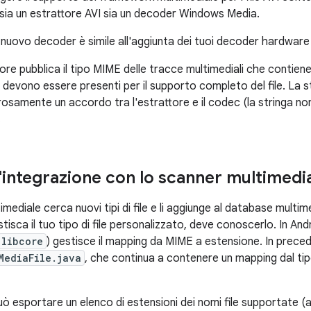
sia un estrattore AVI sia un decoder Windows Media.
n nuovo decoder è simile all'aggiunta dei tuoi decoder hardwar
tore pubblica il tipo MIME delle tracce multimediali che contie
 devono essere presenti per il supporto completo del file. La s
orosamente un accordo tra l'estrattore e il codec (la stringa no
.
l'integrazione con lo scanner multimedi
mediale cerca nuovi tipi di file e li aggiunge al database multim
tisca il tuo tipo di file personalizzato, deve conoscerlo. In And
libcore
) gestisce il mapping da MIME a estensione. In prec
MediaFile.java
, che continua a contenere un mapping dal tip
uò esportare un elenco di estensioni dei nomi file supportate