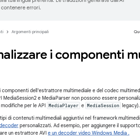
lla tua lingua preferita. Le traduzioni generate dall'AI
contenere errori.
ti
Argomenti principali
Que
alizzare i componenti mu
 componenti dell'estrattore multimediale e del codec multimedia
PI MediaSession2 e MediaParser non possono essere personali
e modifiche per le API
MediaPlayer
e
MediaSession
legacy).
ipi di contenuti multimediali aggiuntivi nel framework multimedi
decoder
personalizzati. Ad esempio, per aggiungere il support
reare un estrattore AVI
e un decoder video Windows Media
.