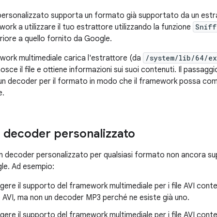
 personalizzato supporta un formato già supportato da un estr
work a utilizzare il tuo estrattore utilizzando la funzione
Sniff
eriore a quello fornito da Google.
work multimediale carica l'estrattore (da
/system/lib/64/ex
nosce il file e ottiene informazioni sui suoi contenuti. Il passag
 un decoder per il formato in modo che il framework possa co
e.
 decoder personalizzato
un decoder personalizzato per qualsiasi formato non ancora s
le. Ad esempio:
gere il supporto del framework multimediale per i file AVI cont
 AVI, ma non un decoder MP3 perché ne esiste già uno.
gere il supporto del framework multimediale per i file AVI co