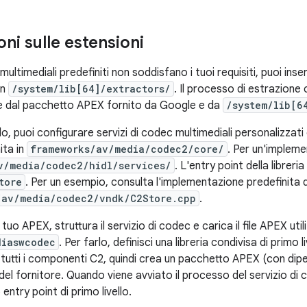
ni sulle estensioni
 multimediali predefiniti non soddisfano i tuoi requisiti, puoi inser
in
/system/lib[64]/extractors/
. Il processo di estrazione
ore dal pacchetto APEX fornito da Google e da
/system/lib[6
, puoi configurare servizi di codec multimediali personalizzati c
ita in
frameworks/av/media/codec2/core/
. Per un'impleme
v/media/codec2/hidl/services/
. L'entry point della libreria
tore
. Per un esempio, consulta l'implementazione predefinita 
/av/media/codec2/vndk/C2Store.cpp
.
il tuo APEX, struttura il servizio di codec e carica il file APEX u
diaswcodec
. Per farlo, definisci una libreria condivisa di primo 
 tutti i componenti C2, quindi crea un pacchetto APEX (con dipe
 del fornitore. Quando viene avviato il processo del servizio di
entry point di primo livello.