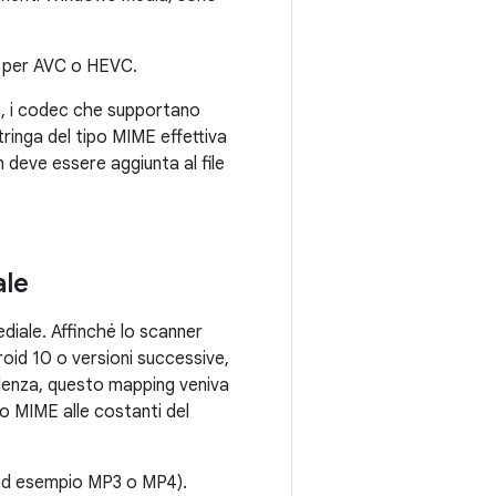
e per AVC o HEVC.
ne, i codec che supportano
tringa del tipo MIME effettiva
n deve essere aggiunta al file
ale
ediale. Affinché lo scanner
roid 10 o versioni successive,
edenza, questo mapping veniva
o MIME alle costanti del
 (ad esempio MP3 o MP4).