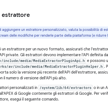
 estrattore
i aggiungere un estrattore personalizzato, valuta la possibilità di e
tream delle modifiche per renderle parte della piattaforma (e ridurre
 un estrattore per un nuovo formato, assicurati che l'estratto
 API private. Gli estrattori devono implementare l'API definita d
v/include/media/MediaExtractorPluginApi.h
e possono uti
rks/av/include/media/MediaExtractorPluginHelper.h
. 
rta solo la versione più recente dell'API dell'estrattore, assicu
n il numero di versione dell'API più alto.
rattori personalizzati in
/system/lib/64/extractors
o in un 
ll'APEX di Google contenente gli estrattori di Google. Per veri
attore, esegui il seguente comando.