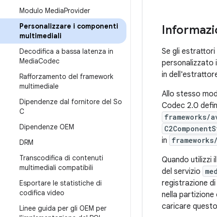
Modulo Media
Provider
Personalizzare i componenti
Informazio
multimediali
Se gli estrattori
Decodifica a bassa latenza in
Media
Codec
personalizzato 
in dell'estratt
Rafforzamento del framework
multimediale
Allo stesso modo
Dipendenze dal fornitore del So
Codec 2.0 defin
C
frameworks/a
Dipendenze OEM
C2ComponentS
in
frameworks
DRM
Transcodifica di contenuti
Quando utilizzi 
multimediali compatibili
del servizio
me
registrazione di
Esportare le statistiche di
codifica video
nella partizione
caricare questo 
Linee guida per gli OEM per