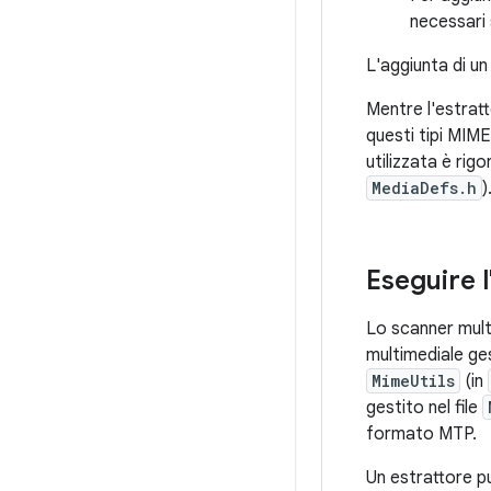
necessari 
L'aggiunta di u
Mentre l'estrat
questi tipi MIME
utilizzata è rig
MediaDefs.h
)
Eseguire 
Lo scanner multi
multimediale ges
MimeUtils
(in
gestito nel file
formato MTP.
Un estrattore p