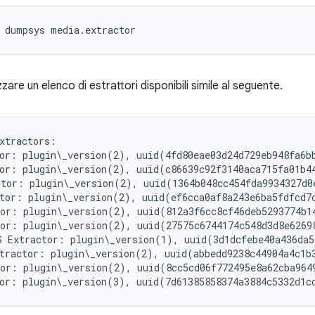
dumpsys
media.extractor
zare un elenco di estrattori disponibili simile al seguente.
xtractors:

or: plugin\_version(2), uuid(4fd80eae03d24d729eb948fa6bb
or: plugin\_version(2), uuid(c86639c92f3140aca715fa01b4
tor: plugin\_version(2), uuid(1364b048cc454fda9934327d0
tor: plugin\_version(2), uuid(ef6cca0af8a243e6ba5fdfcd7
or: plugin\_version(2), uuid(812a3f6cc8cf46deb5293774b1
or: plugin\_version(2), uuid(27575c6744174c548d3d8e6269
 Extractor: plugin\_version(1), uuid(3d1dcfebe40a436da5
tractor: plugin\_version(2), uuid(abbedd9238c44904a4c1b
or: plugin\_version(2), uuid(8cc5cd06f772495e8a62cba964