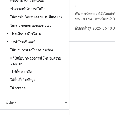
อ่านรายงานข้อบกพร่อง
ทําความเข้าใจการบันทึก
ตัวอย่างเนื้อหาและโค้ดในหน้าเว็
ใช้การบันทึกเวนเดอร์แบบมีขอบเขต
ของ Oracle และ/หรือบริษัทใ
วิเคราะห์ข้อขัดข้องของระบบ
อัปเดตล่าสุด 2026-06-18 
ประเมินประสิทธิภาพ
การใช้งานฟีเจอร์
ใช้โปรแกรมแก้ไขข้อบกพร่อง
บิวด์
แก้ไขข้อบกพร่องการใช้หน่วยความ
ที่เก็บสำหรับ Android
จําเนทีฟ
ข้อกำหนด
ปาร์ตี้ช่วยเหลือ
ดาวน์โหลด
ใช้พื้นที่เก็บข้อมูล
แสดงพรีวิวไบนารี
ใช้ strace
อิมเมจเวอร์ชันโรงงาน
ไบนารีไดรเวอร์
อัปเดต