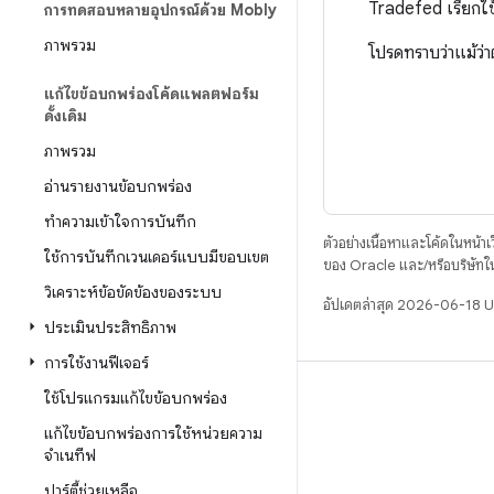
Tradefed เรียกใ
การทดสอบหลายอุปกรณ์ด้วย Mobly
ภาพรวม
โปรดทราบว่าแม้ว่
แก้ไขข้อบกพร่องโค้ดแพลตฟอร์ม
ดั้งเดิม
ภาพรวม
อ่านรายงานข้อบกพร่อง
ทําความเข้าใจการบันทึก
ตัวอย่างเนื้อหาและโค้ดในหน้าเว็
ใช้การบันทึกเวนเดอร์แบบมีขอบเขต
ของ Oracle และ/หรือบริษัทใ
วิเคราะห์ข้อขัดข้องของระบบ
อัปเดตล่าสุด 2026-06-18 
ประเมินประสิทธิภาพ
การใช้งานฟีเจอร์
ใช้โปรแกรมแก้ไขข้อบกพร่อง
บิวด์
แก้ไขข้อบกพร่องการใช้หน่วยความ
ที่เก็บสำหรับ Android
จําเนทีฟ
ข้อกำหนด
ปาร์ตี้ช่วยเหลือ