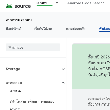
ประสิทธิภาพ
เอกสาร
Android Code Search
การอนุญาต
เอกสารประกอบ
พลังงาน
มีอะไรใหม่
เริ่มต้นใช้งาน
ความปลอดภัย
หัวข้อห
รันไทม์
การตั้งค่า
ตั้งแต่ปี 20
พัฒนาแบบ Tr
ร่วมใน AOSP 
Storage
รุ่นล่าสุดที่พ
การทดสอบ
ภาพรวม
เวิร์กโฟลว์การพัฒนาการทดสอบ
ต้องการ การแ
ภาพรวม