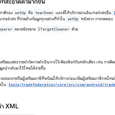
ที่สะอาดตามากขึ้น
ชาติของ
setUp
คือ
tearDown
และมีให้บริการผ่านอินเทอร์เฟซอื่น
นเทอร์เฟซ ที่ช่วยล้างข้อมูลทุกอย่างที่ทำใน
setUp
หลังจาก การทดสอบ
eparer
คลาสยังขยาย
ITargetCleaner
ด้วย
ตรียมแต่ละรายจำกัดการดำเนินการไว้เพียงฟังก์ชันหลักเดียว เช่น การติดตั้
อมูลนำกลับมาใช้ใหม่ได้ง่ายขึ้น
สอบรายชื่อผู้เตรียมภาษีที่พร้อมให้บริการก่อนเพิ่มผู้เตรียมภาษีรายใหม่เ
ารใน
tools/tradefederation/core/src/com/android/trad
่า XML