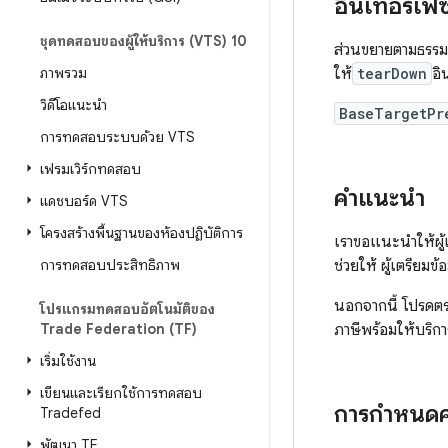
อินเทอร์เฟซ
ชุดทดสอบของผู้ให้บริการ (VTS) 10
ส่วนขยายตามธรรม
ภาพรวม
ให้
tearDown
อิ
วิดีโอแนะนำ
BaseTargetPr
การทดสอบระบบด้วย VTS
เฟรมเวิร์กทดสอบ
คำแนะนำ
แดชบอร์ด VTS
โครงสร้างพื้นฐานของห้องปฏิบัติการ
เราขอแนะนำให้ผู้เ
การทดสอบประสิทธิภาพ
ช่วยให้ ผู้เตรียมข้
นอกจากนี้ โปรดตรวจ
โปรแกรมทดสอบอัตโนมัติของ
Trade Federation (TF)
ภาษีพร้อมให้บริก
เริ่มใช้งาน
เขียนและเรียกใช้การทดสอบ
การกำหนดค
Tradefed
พัฒนา TF