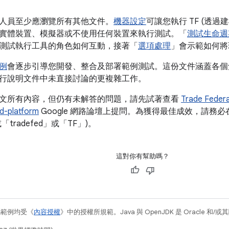
人員至少應瀏覽所有其他文件。
機器設定
可讓您執行 TF (透過
實體裝置、模擬器或不使用任何裝置來執行測試。「
測試生命週
測試執行工具的角色如何互動，接著「
選項處理
」會示範如何將
例
會逐步引導您開發、整合及部署範例測試。這份文件涵蓋各個
行說明文件中未直接討論的更複雜工作。
文所有內容，但仍有未解答的問題，請先試著查看
Trade Fede
d-platform
Google 網路論壇上提問。為獲得最佳成效，請務必在
(或「tradefed」或「TF」)。
這對你有幫助嗎？
碼範例均受《
內容授權
》中的授權所規範。Java 與 OpenJDK 是 Oracle 