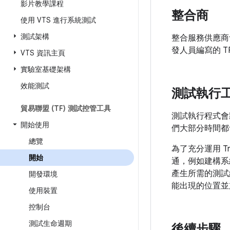
影片教學課程
整合商
使用 VTS 進行系統測試
測試架構
整合服務供應商
發人員編寫的 
VTS 資訊主頁
實驗室基礎架構
效能測試
測試執行
貿易聯盟 (TF) 測試控管工具
測試執行程式會
開始使用
們大部分時間都會
總覽
為了充分運用 T
開始
通，例如建構系
產生所需的測試結
開發環境
能出現的位置並
使用裝置
控制台
測試生命週期
後續步驟