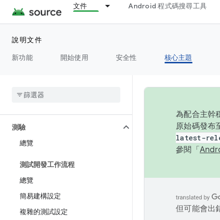
文件
Android 程式碼搜尋工具
電源
說明文件
執行階段
新功能
開始使用
安全性
核心主題
設定
Storage
為配合主幹穩
原始碼發布至
測驗
latest-rel
總覽
參閱「
And
測試開發工作流程
總覽
簡易建構設定
但可能會出
複雜的測試設定