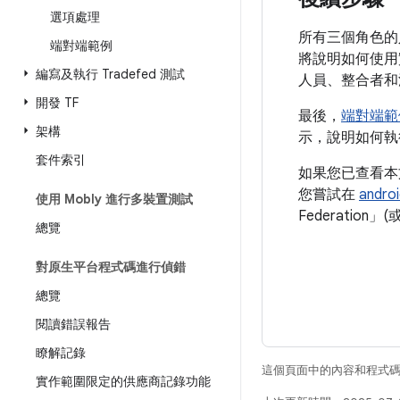
選項處理
所有三個角色的
端對端範例
將說明如何使用
編寫及執行 Tradefed 測試
人員、整合者和
開發 TF
最後，
端對端範
架構
示，說明如何執
套件索引
如果您已查看本
您嘗試在
androi
使用 Mobly 進行多裝置測試
Federation」
總覽
對原生平台程式碼進行偵錯
總覽
閱讀錯誤報告
瞭解記錄
這個頁面中的內容和程式
實作範圍限定的供應商記錄功能