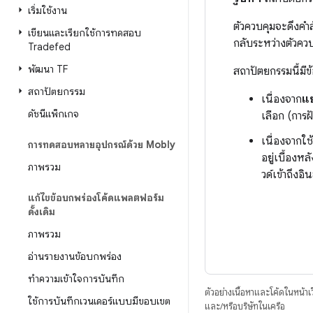
เริ่มใช้งาน
ตัวควบคุมจะดึงคำ
เขียนและเรียกใช้การทดสอบ
กลับระหว่างตัวคว
Tradefed
พัฒนา TF
สถาปัตยกรรมนี้มีข้
สถาปัตยกรรม
เนื่องจาก
แ
ดัชนีแพ็กเกจ
เลือก (การ
เนื่องจากใช้
การทดสอบหลายอุปกรณ์ด้วย Mobly
อยู่เบื้อง
ภาพรวม
วด์เข้าถึงอ
แก้ไขข้อบกพร่องโค้ดแพลตฟอร์ม
ดั้งเดิม
ภาพรวม
อ่านรายงานข้อบกพร่อง
ทําความเข้าใจการบันทึก
ตัวอย่างเนื้อหาและโค้ดในหน้าเว็
ใช้การบันทึกเวนเดอร์แบบมีขอบเขต
และ/หรือบริษัทในเครือ