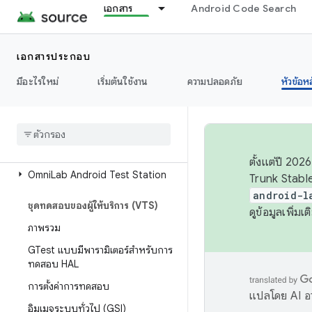
เอกสาร
Android Code Search
การกำหนดค่าบิลด์แบบง่าย
การกำหนดค่าการทดสอบที่ซับซ้อน
เอกสารประกอบ
การทดสอบการใช้เครื่องมือ
มีอะไรใหม่
เริ่มต้นใช้งาน
ความปลอดภัย
หัวข้อห
GoogleTests (GTests)
การทดสอบโฮสต์ JAR
การแมปการทดสอบ
เรียกใช้การทดสอบด้วย Atest
ตั้งแต่ปี 20
Omni
Lab Android Test Station
Trunk Stable
android-l
ชุดทดสอบของผู้ให้บริการ (VTS)
ดูข้อมูลเพิ่มเติ
ภาพรวม
GTest แบบมีพารามิเตอร์สําหรับการ
ทดสอบ HAL
การตั้งค่าการทดสอบ
แปลโดย AI อา
อิมเมจระบบทั่วไป (GSI)