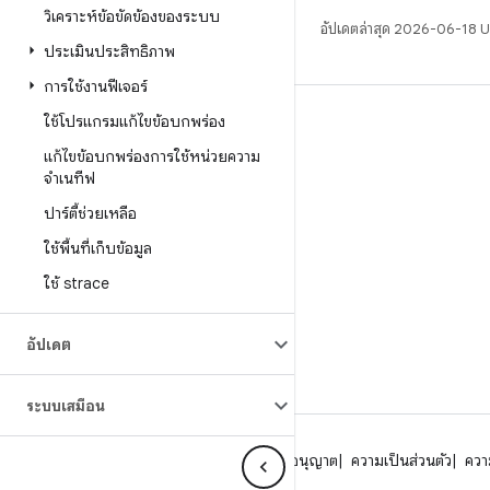
วิเคราะห์ข้อขัดข้องของระบบ
อัปเดตล่าสุด 2026-06-18 
ประเมินประสิทธิภาพ
การใช้งานฟีเจอร์
ใช้โปรแกรมแก้ไขข้อบกพร่อง
บิวด์
แก้ไขข้อบกพร่องการใช้หน่วยความ
ที่เก็บสำหรับ Android
จําเนทีฟ
ข้อกำหนด
ปาร์ตี้ช่วยเหลือ
ดาวน์โหลด
ใช้พื้นที่เก็บข้อมูล
แสดงพรีวิวไบนารี
ใช้ strace
อิมเมจเวอร์ชันโรงงาน
ไบนารีไดรเวอร์
อัปเดต
ระบบเสมือน
เกี่ยวกับ Android
ชุมชน
กฎหมาย
ใบอนุญาต
ความเป็นส่วนตัว
ความ