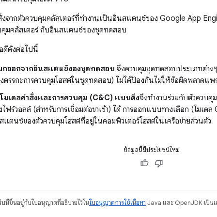
สั่งจากตัวควบคุมคลัสเตอร์ที่ทำงานเป็นอินสแตนซ์ของ Google App Eng
บคุมคลัสเตอร์ กับอินสแตนซ์ของชุดทดสอบ
อดีดังต่อไปนี้
ยกออกจากอินสแตนซ์ของชุดทดสอบ
จึงควบคุมชุดทดสอบประเภทต่างๆ
ฝังตรรกะการควบคุมโฮสต์ในชุดทดสอบ) ไม่ได้ป้องกันไม่ให้ข้อผิดพลาดแพ
โมเดลคำสั่งและการควบคุม (C&C) แบบดึง
จึงทำงานร่วมกับตัวควบคุม
หลังไฟร์วอลล์ (สำหรับการเชื่อมต่อขาเข้า) ได้ การออกแบบทางเลือก (โมเ
ินสแตนซ์ของตัวควบคุมโฮสต์ที่อยู่ในคอมพิวเตอร์โฮสต์ในเครือข่ายส่วนตัว
ข้อมูลนี้มีประโยชน์ไหม
บนี้ขึ้นอยู่กับใบอนุญาตที่อธิบายไว้ใน
ใบอนุญาตการใช้เนื้อหา
Java และ OpenJDK เป็นเคร