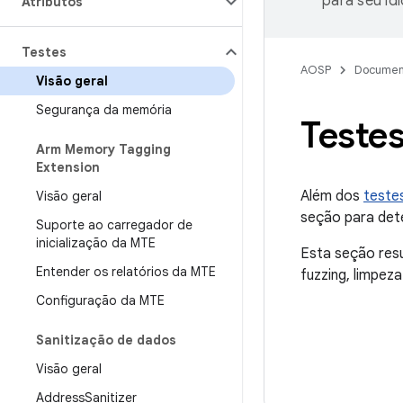
para seu id
Atributos
Testes
AOSP
Documen
Visão geral
Segurança da memória
Teste
Arm Memory Tagging
Extension
Além dos
teste
Visão geral
seção para dete
Suporte ao carregador de
inicialização da MTE
Esta seção res
Entender os relatórios da MTE
fuzzing, limpez
Configuração da MTE
Sanitização de dados
Visão geral
Address
Sanitizer