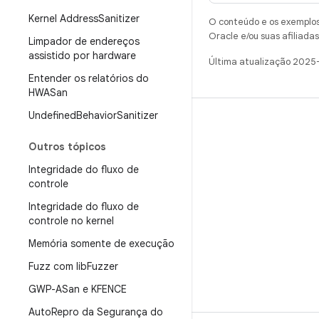
Kernel Address
Sanitizer
O conteúdo e os exemplos 
Oracle e/ou suas afiliadas
Limpador de endereços
assistido por hardware
Última atualização 2025
Entender os relatórios do
HWASan
Undefined
Behavior
Sanitizer
CRIAR
Repositório do Android
Outros tópicos
Requisitos
Integridade do fluxo de
controle
Como fazer o download
Integridade do fluxo de
Visualizar códigos binários
controle no kernel
Imagens de fábrica
Memória somente de execução
Códigos binários do driver
Fuzz com lib
Fuzzer
GWP-ASan e KFENCE
Auto
Repro da Segurança do