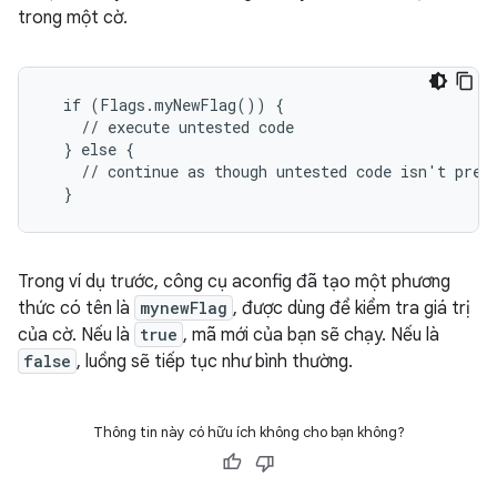
trong một cờ.
  if (Flags.myNewFlag()) {

    // execute untested code

  } else {

    // continue as though untested code isn't prese
Trong ví dụ trước, công cụ aconfig đã tạo một phương
thức có tên là
mynewFlag
, được dùng để kiểm tra giá trị
của cờ. Nếu là
true
, mã mới của bạn sẽ chạy. Nếu là
false
, luồng sẽ tiếp tục như bình thường.
Thông tin này có hữu ích không cho bạn không?