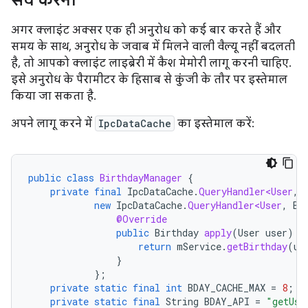
सेव करना
अगर क्लाइंट अक्सर एक ही अनुरोध को कई बार करते हैं और
समय के साथ, अनुरोध के जवाब में मिलने वाली वैल्यू नहीं बदलती
है, तो आपको क्लाइंट लाइब्रेरी में कैश मेमोरी लागू करनी चाहिए.
इसे अनुरोध के पैरामीटर के हिसाब से कुंजी के तौर पर इस्तेमाल
किया जा सकता है.
अपने लागू करने में
IpcDataCache
का इस्तेमाल करें:
public
class
BirthdayManager
{
private
final
IpcDataCache
.
QueryHandler<User
,
new
IpcDataCache
.
QueryHandler<User
,
Bi
@Override
public
Birthday
apply
(
User
user
)
{
return
mService
.
getBirthday
(
us
}
};
private
static
final
int
BDAY_CACHE_MAX
=
8
;
private
static
final
String
BDAY_API
=
"getUse