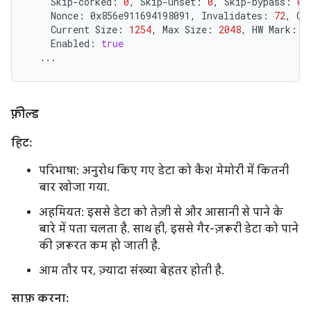
Skip-corked:
0
,
Skip-unset:
0
,
Skip-bypass:
0
,
Nonce:
0x856e911694198091,
Invalidates:
72
,
Co
Current
Size:
1254
,
Max
Size:
2048
,
HW
Mark:
2
Enabled:
true
फ़ील्ड
हिट:
परिभाषा: अनुरोध किए गए डेटा को कैश मेमोरी में कितनी
बार खोजा गया.
अहमियत: इससे डेटा को तेज़ी से और आसानी से पाने के
बारे में पता चलता है. साथ ही, इससे गैर-ज़रूरी डेटा को पाने
की ज़रूरत कम हो जाती है.
आम तौर पर, ज़्यादा संख्या बेहतर होती है.
साफ़ करना: