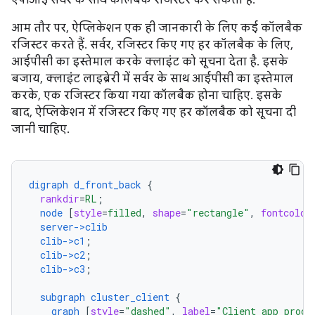
एपीआई सर्वर के साथ कॉलबैक रजिस्टर कर सकता है.
आम तौर पर, ऐप्लिकेशन एक ही जानकारी के लिए कई कॉलबैक
रजिस्टर करते हैं. सर्वर, रजिस्टर किए गए हर कॉलबैक के लिए,
आईपीसी का इस्तेमाल करके क्लाइंट को सूचना देता है. इसके
बजाय, क्लाइंट लाइब्रेरी में सर्वर के साथ आईपीसी का इस्तेमाल
करके, एक रजिस्टर किया गया कॉलबैक होना चाहिए. इसके
बाद, ऐप्लिकेशन में रजिस्टर किए गए हर कॉलबैक को सूचना दी
जानी चाहिए.
digraph
d_front_back
{
rankdir
=
RL
;
node
[
style
=
filled
,
shape
=
"rectangle"
,
fontcolor
server->clib
clib->c1
;
clib->c2
;
clib->c3
;
subgraph
cluster_client
{
graph
[
style
=
"dashed"
,
label
=
"Client app proce