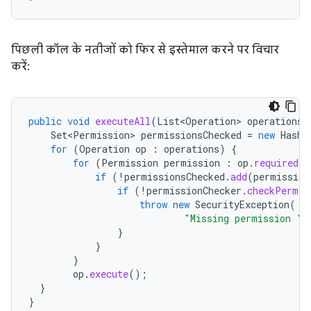
पिछली कॉल के नतीजों को फिर से इस्तेमाल करने पर विचार
करें:
public
void
executeAll
(
List<Operation>
operations
)
Set<Permission>
permissionsChecked
=
new
HashS
for
(
Operation
op
:
operations
)
{
for
(
Permission
permission
:
op
.
requiredPe
if
(
!
permissionsChecked
.
add
(
permission
if
(
!
permissionChecker
.
checkPermis
throw
new
SecurityException
(
"Missing permission "
}
}
}
op
.
execute
();
}
}