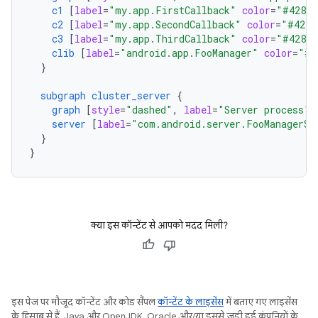
c1
[
label
=
"my.app.FirstCallback"
color
=
"#4285
c2
[
label
=
"my.app.SecondCallback"
color
=
"#4285
c3
[
label
=
"my.app.ThirdCallback"
color
=
"#4285
clib
[
label
=
"android.app.FooManager"
color
=
"#F
}
subgraph
cluster_server
{
graph
[
style
=
"dashed"
,
label
=
"Server process"
]
server
[
label
=
"com.android.server.FooManagerSe
}
}
क्या इस कॉन्टेंट से आपको मदद मिली?
इस पेज पर मौजूद कॉन्टेंट और कोड सैंपल
कॉन्टेंट के लाइसेंस
में बताए गए लाइसेंस
के हिसाब से हैं. Java और OpenJDK, Oracle और/या इससे जुड़ी हुई कंपनियों के