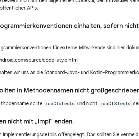
 bezieht sich auf den allgemeinen Codestil, den Entwickler ve
öffentlicher APIs.
rogrammierkonventionen einhalten
,
sofern nich
grammierkonventionen für externe Mitwirkende sind hier dokum
android.com/source/code-style.html
halten wir uns an die Standard-Java- und Kotlin-Programmierk
llten in Methodennamen nicht großgeschriebe
Methodenname sollte
runCtsTests
und nicht
runCTSTests
sei
en nicht mit „Impl“ enden
.
Implementierungsdetails offengelegt. Das sollten Sie vermeid