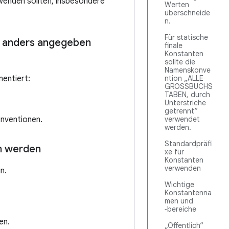
rwenden sollten, insbesondere
Werten
überschneide
n.
Für statische
t anders angegeben
finale
Konstanten
sollte die
Namenskonve
entiert:
ntion „ALLE
GROSSBUCHS
TABEN, durch
Unterstriche
getrennt“
onventionen.
verwendet
werden.
Standardpräfi
n werden
xe für
Konstanten
verwenden
n.
Wichtige
Konstantenna
men und
‑bereiche
en.
„Öffentlich“