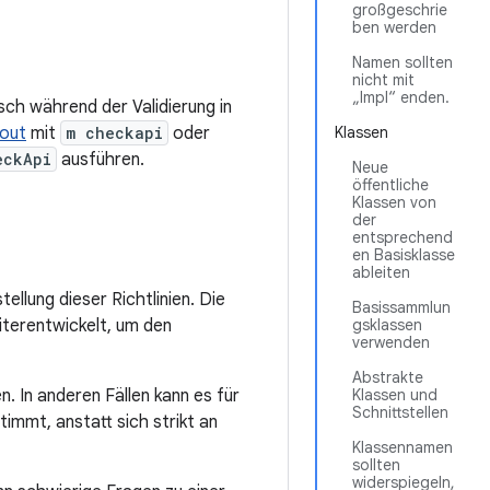
großgeschrie
ben werden
Namen sollten
nicht mit
„Impl“ enden.
sch während der Validierung in
out
mit
m checkapi
oder
Klassen
eckApi
ausführen.
Neue
öffentliche
Klassen von
der
entsprechend
en Basisklasse
ableiten
llung dieser Richtlinien. Die
Basissammlun
iterentwickelt, um den
gsklassen
verwenden
Abstrakte
. In anderen Fällen kann es für
Klassen und
Schnittstellen
immt, anstatt sich strikt an
Klassennamen
sollten
widerspiegeln,