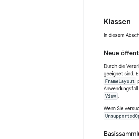
Klassen
In diesem Absch
Neue öffent
Durch die Verer
geeignet sind. 
FrameLayout
p
Anwendungsfall 
View
.
Wenn Sie versuc
UnsupportedO
Basissamml