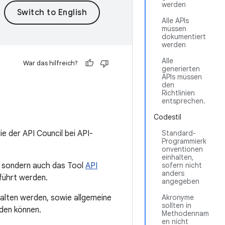
werden
Alle APIs
müssen
dokumentiert
werden
Alle
War das hilfreich?
generierten
APIs müssen
den
Richtlinien
entsprechen.
Codestil
ie der API Council bei API-
Standard-
Programmierk
onventionen
einhalten,
n, sondern auch das Tool
API
sofern nicht
anders
eführt werden.
angegeben
halten werden, sowie allgemeine
Akronyme
sollten in
rden können.
Methodennam
en nicht