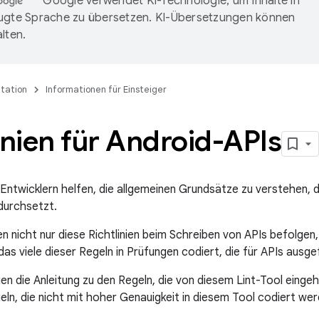
Google verwendet KI-Technologie, um Inhalte in
ugte Sprache zu übersetzen. KI-Übersetzungen können
lten.
tation
Informationen für Einsteiger
inien für Android-APIs
 Entwicklern helfen, die allgemeinen Grundsätze zu verstehen, d
durchsetzt.
ten nicht nur diese Richtlinien beim Schreiben von APIs befolge
as viele dieser Regeln in Prüfungen codiert, die für APIs ausg
en die Anleitung zu den Regeln, die von diesem Lint-Tool einge
eln, die nicht mit hoher Genauigkeit in diesem Tool codiert we