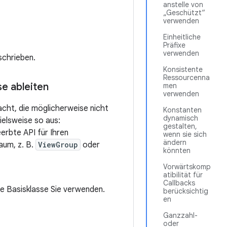
anstelle von
„Geschützt“
verwenden
Einheitliche
Präfixe
verwenden
schrieben.
Konsistente
Ressourcenna
e ableiten
men
verwenden
cht, die möglicherweise nicht
Konstanten
dynamisch
ielsweise so aus:
gestalten,
erbte API für Ihren
wenn sie sich
ändern
aum, z. B.
ViewGroup
oder
könnten
Vorwärtskomp
atibilität für
Callbacks
he Basisklasse Sie verwenden.
berücksichtig
en
Ganzzahl-
oder