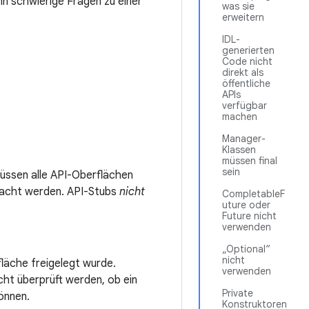
nn schwierige Fragen zu einer
was sie
erweitern
IDL-
generierten
Code nicht
direkt als
öffentliche
APIs
verfügbar
machen
Manager-
Klassen
müssen final
sein
müssen alle API-Oberflächen
macht werden. API-Stubs
nicht
CompletableF
uture oder
Future nicht
verwenden
„Optional“
nicht
fläche freigelegt wurde.
verwenden
cht überprüft werden, ob ein
Private
önnen.
Konstruktoren