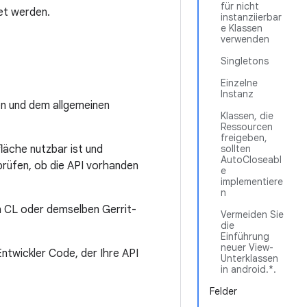
für nicht
et werden.
instanziierbar
e Klassen
verwenden
Singletons
Einzelne
Instanz
en und dem allgemeinen
Klassen, die
Ressourcen
freigeben,
läche nutzbar ist und
sollten
AutoCloseabl
prüfen, ob die API vorhanden
e
implementiere
n
n CL oder demselben Gerrit-
Vermeiden Sie
die
Einführung
neuer View-
Entwickler Code, der Ihre API
Unterklassen
in android.*.
Felder