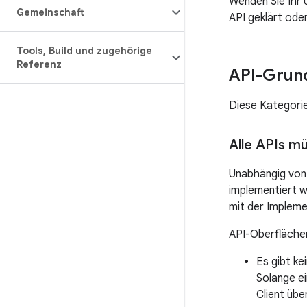
Wenden Sie Ihr 
Gemeinschaft
API geklärt oder
Tools
,
Build und zugehörige
Referenz
API-Grun
Diese Kategorie
Alle APIs m
Unabhängig von 
implementiert 
mit der Impleme
API-Oberfläche
Es gibt ke
Solange ei
Client übe