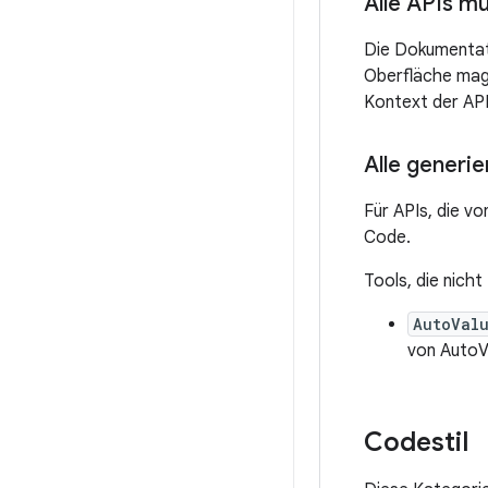
Alle APIs m
Die Dokumentati
Oberfläche mag 
Kontext der API
Alle generi
Für APIs, die vo
Code.
Tools, die nich
AutoVal
von AutoVa
Codestil