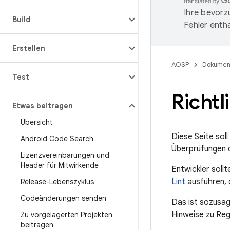
Ihre bevorz
Build
Fehler entha
Erstellen
AOSP
Dokumen
Test
Richtl
Etwas beitragen
Übersicht
Diese Seite soll
Android Code Search
Überprüfungen 
Lizenzvereinbarungen und
Header für Mitwirkende
Entwickler soll
Lint
ausführen, d
Release-Lebenszyklus
Codeänderungen senden
Das ist sozusag
Hinweise zu Reg
Zu vorgelagerten Projekten
beitragen