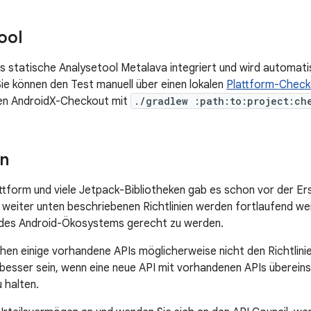
ool
as statische Analysetool Metalava integriert und wird automati
Sie können den Test manuell über einen lokalen
Plattform-Check
len AndroidX-Checkout mit
./gradlew :path:to:project:ch
ln
tform und viele Jetpack-Bibliotheken gab es schon vor der Erste
e weiter unten beschriebenen Richtlinien werden fortlaufend we
des Android-Ökosystems gerecht zu werden.
en einige vorhandene APIs möglicherweise nicht den Richtlinien
besser sein, wenn eine neue API mit vorhandenen APIs übereinst
u halten.