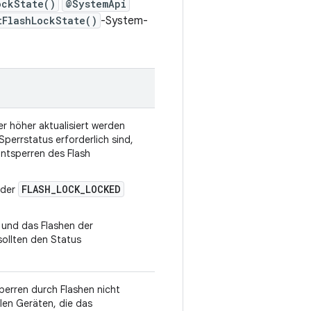
ockState()
@SystemApi
tFlashLockState()
-System-
r höher aktualisiert werden
perrstatus erforderlich sind,
Entsperren des Flash
FLASH_LOCK_LOCKED
eder
n und das Flashen der
sollten den Status
perren durch Flashen nicht
llen Geräten, die das