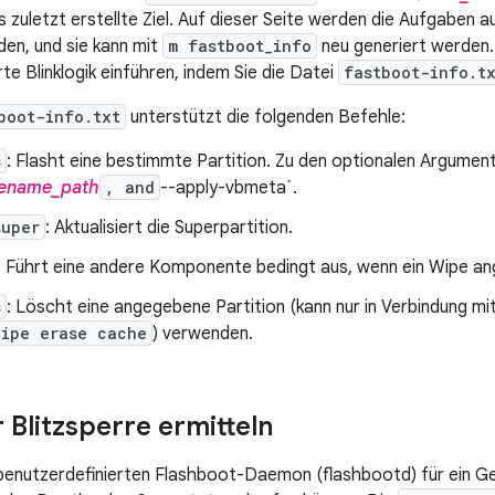
s zuletzt erstellte Ziel. Auf dieser Seite werden die Aufgaben 
en, und sie kann mit
m fastboot_info
neu generiert werden.
te Blinklogik einführen, indem Sie die Datei
fastboot-info.t
boot-info.txt
unterstützt die folgenden Befehle:
s
: Flasht eine bestimmte Partition. Zu den optionalen Argume
lename_path
, and
--apply-vbmeta`.
super
: Aktualisiert die Superpartition.
: Führt eine andere Komponente bedingt aus, wenn ein Wipe an
s
: Löscht eine angegebene Partition (kann nur in Verbindung mi
wipe erase cache
) verwenden.
 Blitzsperre ermitteln
benutzerdefinierten Flashboot-Daemon (flashbootd) für ein Ge