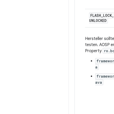
FLASH
_
LOCK
_
UNLOCKED
Hersteller soll
testen. AOSP en
Property
ro.b
framewo
a
framewo
ava