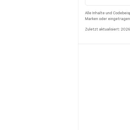
Alle Inhalte und Codebeis
Marken oder eingetragene
Zuletzt aktualisiert: 202
BUILD
Android-Repository
Anforderungen
Wird heruntergeladen
Vorschau von Binärcodes anzeigen
Werksbilder
Treiber-Binärcodes