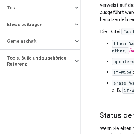
verweist auf da
Test
ausgeführt werd
benutzerdefinier
Etwas beitragen
Die Datei
fast
Gemeinschaft
flash %
other,
fi
Tools
,
Build und zugehörige
update-
Referenz
if-wipe
erase %
z. B.
if-
Status der
Wenn Sie einen 