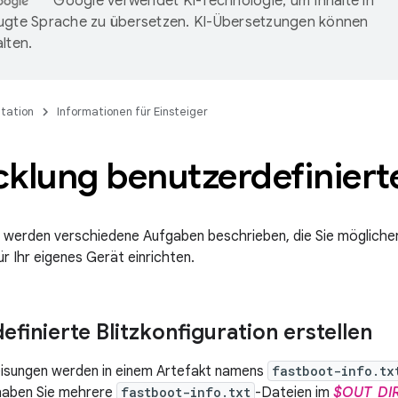
Google verwendet KI-Technologie, um Inhalte in
ugte Sprache zu übersetzen. KI-Übersetzungen können
lten.
tation
Informationen für Einsteiger
cklung benutzerdefiniert
e werden verschiedene Aufgaben beschrieben, die Sie möglich
für Ihr eigenes Gerät einrichten.
finierte Blitzkonfiguration erstellen
sungen werden in einem Artefakt namens
fastboot-info.tx
, haben Sie mehrere
fastboot-info.txt
-Dateien im
$OUT_DI