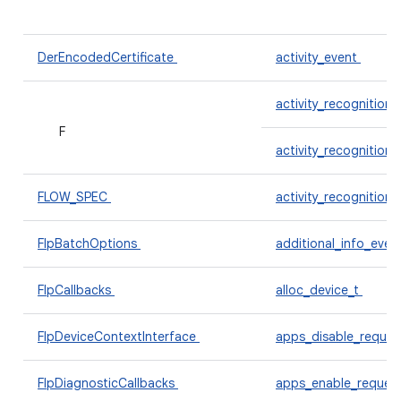
DerEncodedCertificate
activity_event
activity_recognition
F
activity_recognition
FLOW_SPEC
activity_recognition
FlpBatchOptions
additional_info_even
FlpCallbacks
alloc_device_t
FlpDeviceContextInterface
apps_disable_reques
FlpDiagnosticCallbacks
apps_enable_reques