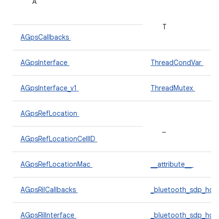
A
T
AGpsCallbacks
AGpsInterface
ThreadCondVar
AGpsInterface_v1
ThreadMutex
AGpsRefLocation
_
AGpsRefLocationCellID
AGpsRefLocationMac
__attribute__
AGpsRilCallbacks
_bluetooth_sdp_hdr
AGpsRilInterface
_bluetooth_sdp_hdr_