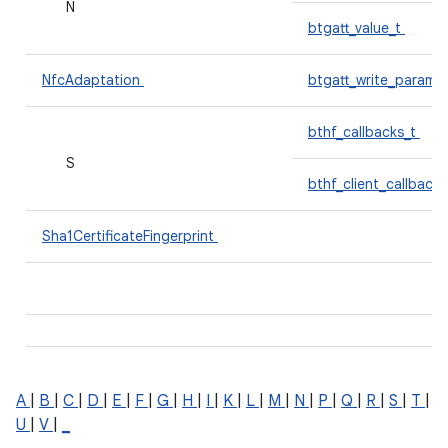
N
btgatt_value_t
NfcAdaptation
btgatt_write_params
bthf_callbacks_t
S
bthf_client_callback
Sha1CertificateFingerprint
A
|
B
|
C
|
D
|
E
|
F
|
G
|
H
|
I
|
K
|
L
|
M
|
N
|
P
|
Q
|
R
|
S
|
T
|
U
|
V
|
_