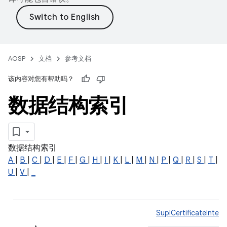
AOSP
文档
参考文档
该内容对您有帮助吗？
数据结构索引
数据结构索引
A
|
B
|
C
|
D
|
E
|
F
|
G
|
H
|
I
|
K
|
L
|
M
|
N
|
P
|
Q
|
R
|
S
|
T
|
U
|
V
|
_
SuplCertificateInter