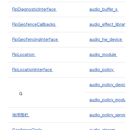
FlpDiagnosticInterface
audio_buffer_s
FlpGeofenceCallbacks
audio_effect_library
FlpGeofencingInterface
audio_hw_device
FlpLocation
audio_module
FlpLocationInterface
audio_policy
audio_policy_device
G
audio_policy_modul
地理围栏
audio_policy_servic