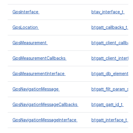
GpsInterface
btav_interface_t
GpsLocation
btgatt_callbacks_t
GpsMeasurement
btgatt_client_callba
GpsMeasurementCallbacks
btgatt_client_interf
GpsMeasurementInterface
btgatt_db_element_
GpsNavigationMessage
btgatt_filt_param_se
GpsNavigationMessageCallbacks
btgatt_gatt_id_t
GpsNavigationMessageInterface
btgatt_interface_t