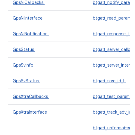
GpsNiCallbacks
btgatt_notify_param
GpsNiInterface
btgatt_read_params
GpsNiNotification
btgatt_response_t
GpsStatus
btgatt_server_callba
GpsSvInfo
btgatt_server_interf
GpsSvStatus
btgatt_srvc_id_t
GpsXtraCallbacks
btgatt_test_params_
GpsXtraInterface
btgatt_track_adv_inf
btgatt_unformatted_