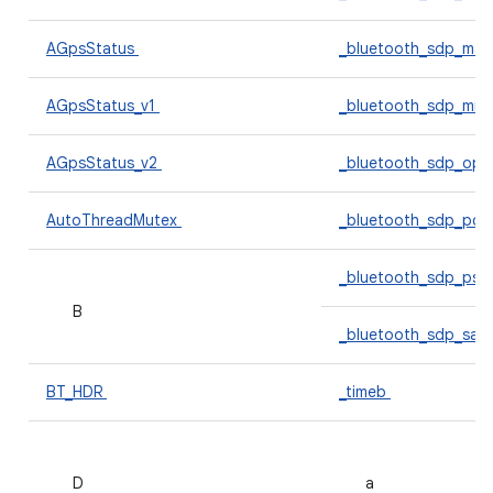
AGpsStatus
_bluetooth_sdp_mas
AGpsStatus_v1
_bluetooth_sdp_mns
AGpsStatus_v2
_bluetooth_sdp_ops
AutoThreadMutex
_bluetooth_sdp_pce
_bluetooth_sdp_pse
B
_bluetooth_sdp_sap
BT_HDR
_timeb
D
a