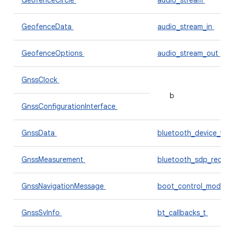
GeofenceCircle
audio_stream
GeofenceData
audio_stream_in
GeofenceOptions
audio_stream_out
GnssClock
b
GnssConfigurationInterface
GnssData
bluetooth_device_t
GnssMeasurement
bluetooth_sdp_reco
GnssNavigationMessage
boot_control_modul
GnssSvInfo
bt_callbacks_t