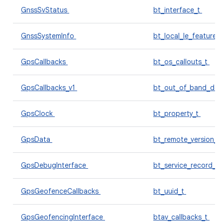
GnssSvStatus
bt_interface_t
GnssSystemInfo
bt_local_le_features
GpsCallbacks
bt_os_callouts_t
GpsCallbacks_v1
bt_out_of_band_dat
GpsClock
bt_property_t
GpsData
bt_remote_version_t
GpsDebugInterface
bt_service_record_t
GpsGeofenceCallbacks
bt_uuid_t
GpsGeofencingInterface
btav_callbacks_t