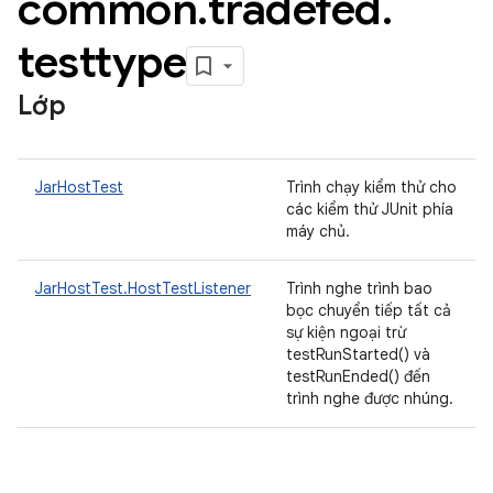
common
.
tradefed
.
testtype
Lớp
JarHostTest
Trình chạy kiểm thử cho
các kiểm thử JUnit phía
máy chủ.
JarHostTest.HostTestListener
Trình nghe trình bao
bọc chuyển tiếp tất cả
sự kiện ngoại trừ
testRunStarted() và
testRunEnded() đến
trình nghe được nhúng.