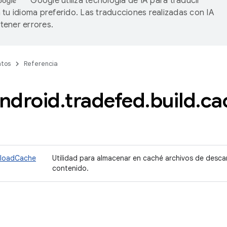
Google utiliza tecnología de IA para traducir
 tu idioma preferido. Las traducciones realizadas con IA
ener errores.
tos
Referencia
ndroid
.
tradefed
.
build
.
ca
nloadCache
Utilidad para almacenar en caché archivos de desca
contenido.
s