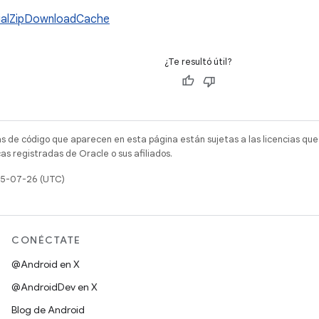
ialZipDownloadCache
¿Te resultó útil?
as de código que aparecen en esta página están sujetas a las licencias que
s registradas de Oracle o sus afiliados.
025-07-26 (UTC)
CONÉCTATE
@Android en X
@AndroidDev en X
Blog de Android