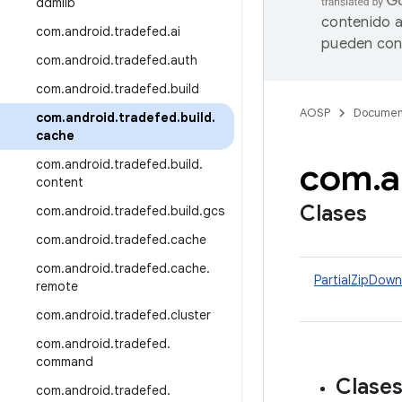
ddmlib
contenido a
com
.
android
.
tradefed
.
ai
pueden cont
com
.
android
.
tradefed
.
auth
com
.
android
.
tradefed
.
build
AOSP
Documen
com
.
android
.
tradefed
.
build
.
cache
com
.
a
com
.
android
.
tradefed
.
build
.
content
Clases
com
.
android
.
tradefed
.
build
.
gcs
com
.
android
.
tradefed
.
cache
com
.
android
.
tradefed
.
cache
.
PartialZipDow
remote
com
.
android
.
tradefed
.
cluster
com
.
android
.
tradefed
.
command
Clase
com
.
android
.
tradefed
.