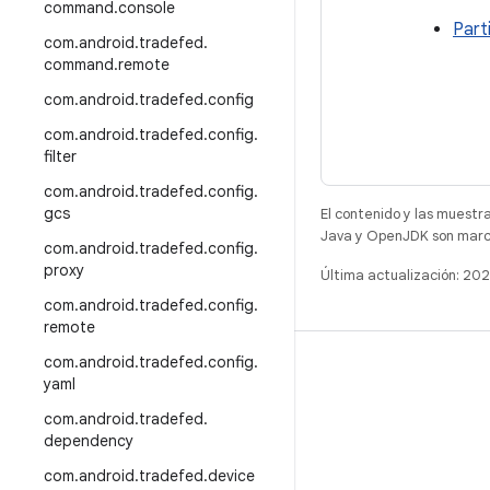
command
.
console
Part
com
.
android
.
tradefed
.
command
.
remote
com
.
android
.
tradefed
.
config
com
.
android
.
tradefed
.
config
.
filter
com
.
android
.
tradefed
.
config
.
gcs
El contenido y las muestr
Java y OpenJDK son marca
com
.
android
.
tradefed
.
config
.
proxy
Última actualización: 2
com
.
android
.
tradefed
.
config
.
remote
com
.
android
.
tradefed
.
config
.
COMPILACIÓN
yaml
Repositorio de Android
com
.
android
.
tradefed
.
Requisitos
dependency
Descarga
com
.
android
.
tradefed
.
device