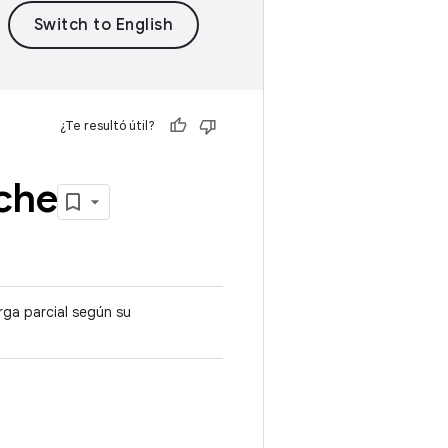
¿Te resultó útil?
che
rga parcial según su