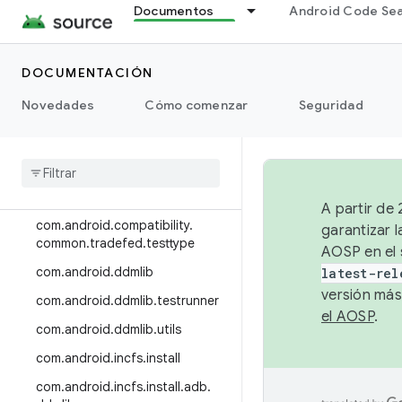
Documentos
Android Code Se
HIDL
DOCUMENTACIÓN
HAL
Novedades
Cómo comenzar
Seguridad
Trade Federation
Class Index
Package Index
A partir de
com
.
android
.
compatibility
.
garantizar l
common
.
tradefed
.
testtype
AOSP en el 
com
.
android
.
ddmlib
latest-rel
versión más
com
.
android
.
ddmlib
.
testrunner
el AOSP
.
com
.
android
.
ddmlib
.
utils
com
.
android
.
incfs
.
install
com
.
android
.
incfs
.
install
.
adb
.