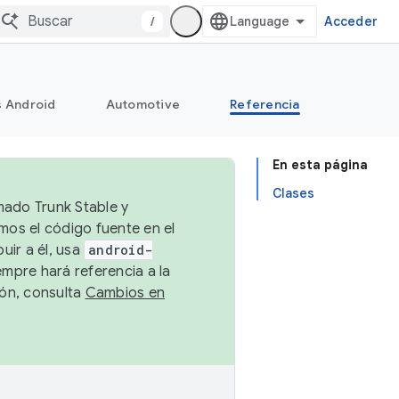
/
Acceder
s Android
Automotive
Referencia
En esta página
Clases
mado Trunk Stable y
emos el código fuente en el
uir a él, usa
android-
empre hará referencia a la
ión, consulta
Cambios en