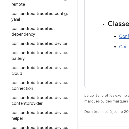
remote
com
.
android
.
tradefed
.
config
.
yaml
Class
com
.
android
.
tradefed
.
dependency
Conf
com
.
android
.
tradefed
.
device
Con
com
.
android
.
tradefed
.
device
.
battery
com
.
android
.
tradefed
.
device
.
cloud
com
.
android
.
tradefed
.
device
.
connection
Le contenu et les exemple
com
.
android
.
tradefed
.
device
.
marques ou des marques dé
contentprovider
Dernière mise à jour le 2
com
.
android
.
tradefed
.
device
.
helper
com
.
android
.
tradefed
.
device
.