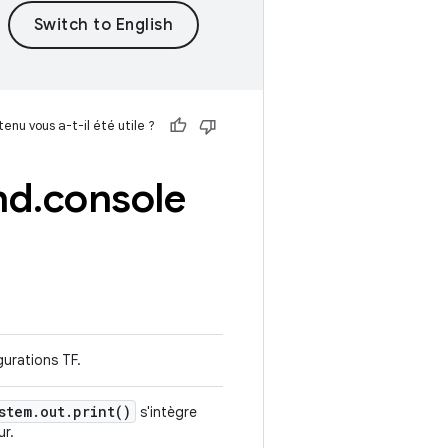
enu vous a-t-il été utile ?
nd
.
console
gurations TF.
stem
.
out
.
print(
)
s'intègre
ur.