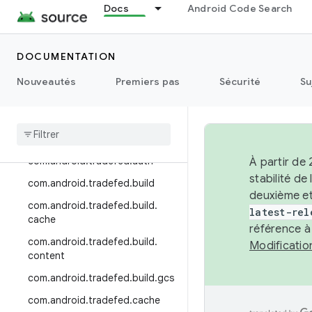
Docs
Android Code Search
com.android.ddmlib
com.android.ddmlib.testrunner
DOCUMENTATION
com.android.ddmlib.utils
com.android.incfs.install
Nouveautés
Premiers pas
Sécurité
Su
com
.
android
.
incfs
.
install
.
adb
.
ddmlib
com
.
android
.
tradefed
.
ai
com
.
android
.
tradefed
.
auth
À partir de
stabilité d
com
.
android
.
tradefed
.
build
deuxième et
com
.
android
.
tradefed
.
build
.
latest-rel
cache
référence à
com
.
android
.
tradefed
.
build
.
Modificati
content
com
.
android
.
tradefed
.
build
.
gcs
com
.
android
.
tradefed
.
cache