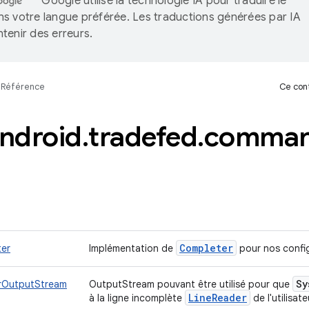
Google utilise la technologie IA pour traduire le
s votre langue préférée. Les traductions générées par IA
tenir des erreurs.
Référence
Ce cont
ndroid
.
tradefed
.
comma
Completer
er
Implémentation de
pour nos confi
Sy
rOutputStream
OutputStream pouvant être utilisé pour que
Line
Reader
à la ligne incomplète
de l'utilisate