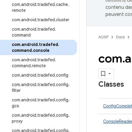
com
.
android
.
tradefed
.
cache
.
contenu dan
remote
peuvent con
com
.
android
.
tradefed
.
cluster
com
.
android
.
tradefed
.
command
AOSP
Docs
com
.
android
.
tradefed
.
command
.
console
com
.
a
com
.
android
.
tradefed
.
command
.
remote
com
.
android
.
tradefed
.
config
Classes
com
.
android
.
tradefed
.
config
.
filter
com
.
android
.
tradefed
.
config
.
gcs
ConfigComplet
com
.
android
.
tradefed
.
config
.
proxy
ConsoleReade
com
.
android
.
tradefed
.
config
.