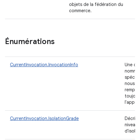
objets de la fédération du
commerce.
Énumérations
CurrentInvocation.InvocationInfo
Une clé
nommé
spécial
nous
remplir
toujour
l'appel
CurrentInvocation.IsolationGrade
Décrit l
niveau
d'isola