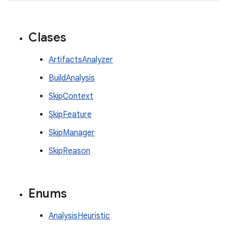
Clases
ArtifactsAnalyzer
BuildAnalysis
SkipContext
SkipFeature
SkipManager
SkipReason
Enums
AnalysisHeuristic