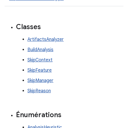
Classes
ArtifactsAnalyzer
BuildAnalysis
SkipContext
SkipFeature
SkipManager
SkipReason
Énumérations
AnalysisHeuristic