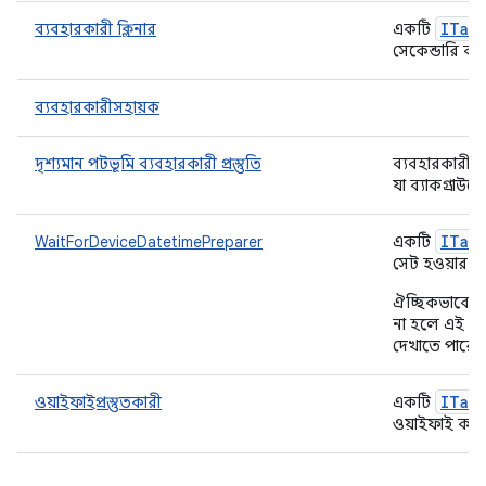
ITar
ব্যবহারকারী ক্লিনার
একটি
সেকেন্ডারি ব্
ব্যবহারকারীসহায়ক
দৃশ্যমান পটভূমি ব্যবহারকারী প্রস্তুতি
ব্যবহারকারীর জ
যা ব্যাকগ্রাউন্
ITar
WaitForDeviceDatetimePreparer
একটি
সেট হওয়ার জ
ঐচ্ছিকভাবে, 
না হলে এই প্
দেখাতে পারে।
ITar
ওয়াইফাইপ্রস্তুতকারী
একটি
ওয়াইফাই কন