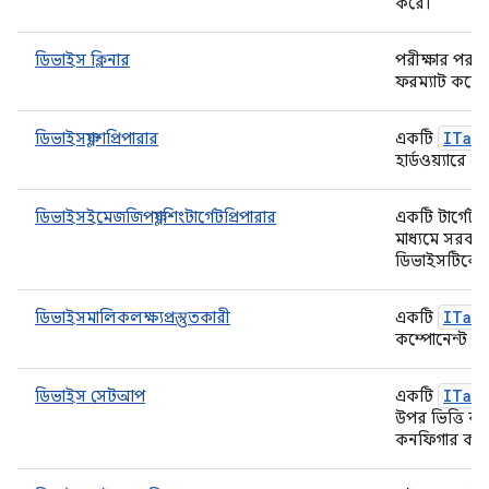
করে।
ডিভাইস ক্লিনার
পরীক্ষার পর পর
ফরম্যাট করে এব
ITar
ডিভাইসফ্ল্যাশপ্রিপারার
একটি
হার্ডওয়্যারে এ
ডিভাইসইমেজজিপফ্ল্যাশিংটার্গেটপ্রিপারার
একটি টার্গেট প্
মাধ্যমে সরবর
ডিভাইসটিকে ফ্ল
ITar
ডিভাইসমালিকলক্ষ্যপ্রস্তুতকারী
একটি
কম্পোনেন্ট 
ITar
ডিভাইস সেটআপ
একটি
উপর ভিত্তি ক
কনফিগার কর