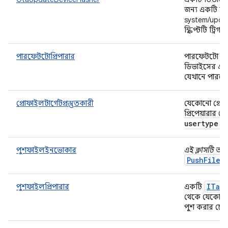
জন্য একটি সম্
system/updat
স্ক্রিপ্টটি ট্রিগ
পারফেটটোপ্রিপারার
পারফেটটো প্র
ডিভাইসের একটি
যেখানে পারফে
প্রোফাইলটার্গেটপ্রস্তুতকারী
যেকোনো প্রোফা
প্রিপেয়ারার 
usertype
.
p
পুশফাইলইনভোকার
এই ক্লাসটি অপ্
PushFileP
ITar
পুশফাইলপ্রিপারার
একটি
থেকে যেকোনো
পুশ করার চেষ্