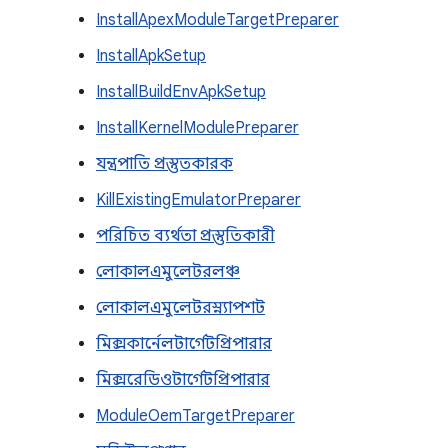
InstallApexModuleTargetPreparer
InstallApkSetup
InstallBuildEnvApkSetup
InstallKernelModulePreparer
যন্ত্রপাতি প্রস্তুতকারক
KillExistingEmulatorPreparer
পরিচিত ব্যর্থতা প্রস্তুতিকারী
লোকালএমুলেটরলঞ্চ
লোকালএমুলেটরস্ন্যাপশট
মিক্সকার্নেলটার্গেটপ্রিপারার
মিক্সরেডিওটার্গেটপ্রিপারার
ModuleOemTargetPreparer