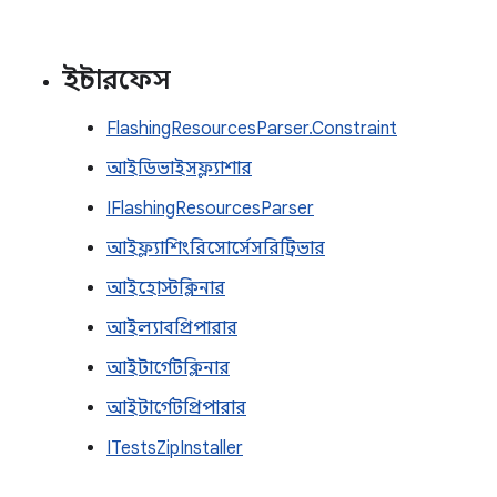
ইন্টারফেস
FlashingResourcesParser.Constraint
আইডিভাইসফ্ল্যাশার
IFlashingResourcesParser
আইফ্ল্যাশিংরিসোর্সেসরিট্রিভার
আইহোস্টক্লিনার
আইল্যাবপ্রিপারার
আইটার্গেটক্লিনার
আইটার্গেটপ্রিপারার
ITestsZipInstaller