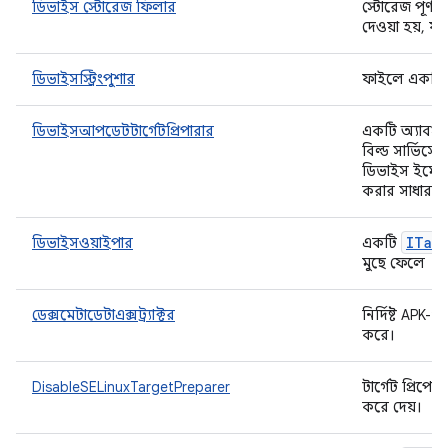
ডিভাইস স্টোরেজ ফিলার
স্টোরেজ পূর্ণ ক
দেওয়া হয়, য
ডিভাইসস্ট্রিংপুশার
ফাইলে একটি স্ট
ডিভাইসআপডেটটার্গেটপ্রিপারার
একটি অ্যাবস্ট্রা
বিল্ড সার্ভিস
ডিভাইস ইমেজ
করার সাধারণ ধ
ITar
ডিভাইসওয়াইপার
একটি
মুছে ফেলে
ডেক্সমেটাডেটাএক্সট্র্যাক্টর
নির্দিষ্ট APK
করে।
DisableSELinuxTargetPreparer
টার্গেট প্রিপেয
করে দেয়।