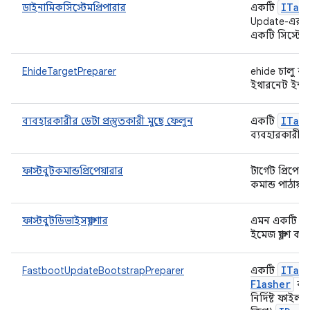
ITar
ডাইনামিকসিস্টেমপ্রিপারার
একটি
Update-এর ম
একটি সিস্টে
EhideTargetPreparer
ehide চালু করে,
ইথারনেট ইন্ট
ITar
ব্যবহারকারীর ডেটা প্রস্তুতকারী মুছে ফেলুন
একটি
ব্যবহারকারীর 
ফাস্টবুটকমান্ডপ্রিপেয়ারার
টার্গেট প্রিপেয
কমান্ড পাঠায়।
ফাস্টবুটডিভাইসফ্ল্যাশার
এমন একটি ক্লাস 
ইমেজ ফ্ল্যাশ 
ITar
FastbootUpdateBootstrapPreparer
একটি
Flasher
ব্য
নির্দিষ্ট ফাই