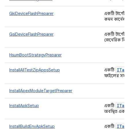
GkiDeviceFlashPreparer
একটি টার্গেট প্
কমন কার্নেল জ
GsiDeviceFlashPreparer
একটি টার্গেট প্
জেনেরিক সিস্ট
HsumBootStrategyPreparer
ITar
InstallAllTestZipAppsSetup
একটি
ফাইলের সমস্ত
InstallApexModuleTargetPreparer
ITar
InstallApkSetup
একটি
অবস্থিত এক ব
ITar
InstallBuildEnvApkSetup
একটি