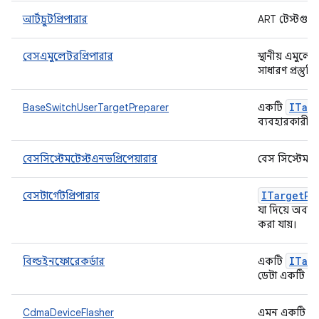
আর্টচ্রুটপ্রিপারার
ART টেস্টগুল
বেসএমুলেটরপ্রিপারার
স্থানীয় এমুল
সাধারণ প্রস্তু
ITar
BaseSwitchUserTargetPreparer
একটি
ব্যবহারকারীর 
বেসসিস্টেমটেস্টএনভপ্রিপেয়ারার
বেস সিস্টেম ট
ITarget
Pr
বেসটার্গেটপ্রিপারার
যা দিয়ে অবজেক্ট
করা যায়।
ITar
বিল্ডইনফোরেকর্ডার
একটি
ডেটা একটি নির
CdmaDeviceFlasher
এমন একটি ক্ল