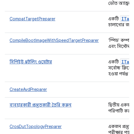
ভৌত অ্যান্ড্রয
ITar
CompatTargetPreparer
একটি
চালানোর জন্য 
CompileBootImageWithSpeedTargetPreparer
'স্পিড' কম্পাই
এবং সিস্টেম স
ITar
সিপিইউ থ্রটলিং ওয়েটার
একটি
সর্বোচ্চ ফ্রিকোয
হওয়া পর্যন্ত 
CreateAvdPreparer
ব্যবহারকারী প্রস্তুতকারী তৈরি করুন
দ্বিতীয় একজন
পরিপাটি করার জ
CrosDutTopologyPreparer
একজন প্রস্তু
পরীক্ষার প্যা