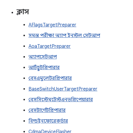
ক্লাস
AFlagsTargetPreparer
সমস্ত পরীক্ষা অ্যাপ ইনস্টল সেটআপ
AoaTargetPreparer
অ্যাপসেটআপ
আর্টচ্রুটপ্রিপারার
বেসএমুলেটরপ্রিপারার
BaseSwitchUserTargetPreparer
বেসসিস্টেমটেস্টএনভপ্রিপেয়ারার
বেসটার্গেটপ্রিপারার
বিল্ডইনফোরেকর্ডার
CdmaDeviceFlasher