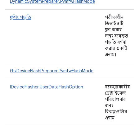
DynamicSystemPreparer.PvmfwFlashMode
ফ্ল্যাশিং পদ্ধতি
পরীক্ষাধীন
ডিভাইসটি
ফ্ল্যাশ করার
জন্য ব্যবহৃত
পদ্ধতি বর্ণনা
করার একটি
এনাম।
GsiDeviceFlashPreparer.PvmfwFlashMode
IDeviceFlasher.UserDataFlashOption
ব্যবহারকারীর
ডেটা ইমেজ
পরিচালনার
জন্য
বিকল্পগুলির
এনাম