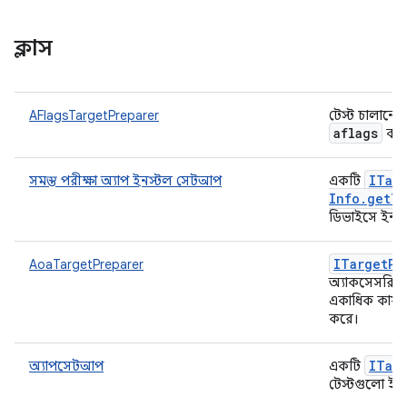
ক্লাস
AFlagsTargetPreparer
টেস্ট চালানো
aflags
ব্য
ITar
সমস্ত পরীক্ষা অ্যাপ ইনস্টল সেটআপ
একটি
Info
.
get
Te
ডিভাইসে ইনস
ITarget
Pr
AoaTargetPreparer
অ্যাকসেসরি (
একাধিক কার্যক
করে।
ITar
অ্যাপসেটআপ
একটি
টেস্টগুলো ইন