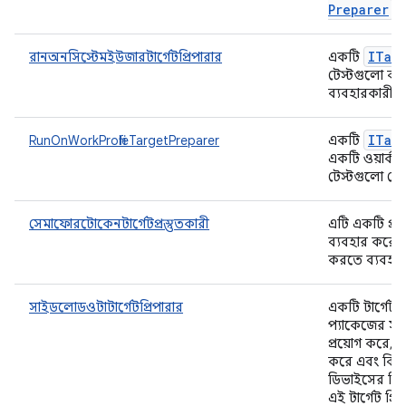
Preparer
।
ITar
রানঅনসিস্টেমইউজারটার্গেটপ্রিপারার
একটি
টেস্টগুলো বর্
ব্যবহারকারীর
ITar
RunOnWorkProfileTargetPreparer
একটি
একটি ওয়ার্ক 
টেস্টগুলো সে
সেমাফোরটোকেনটার্গেটপ্রস্তুতকারী
এটি একটি প্রস
ব্যবহার করে 
করতে ব্যবহৃত
সাইডলোডওটাটার্গেটপ্রিপারার
একটি টার্গেট প্
প্যাকেজের সা
প্রয়োগ করে, 
করে এবং বিল্
ডিভাইসের বিল্
এই টার্গেট প্র