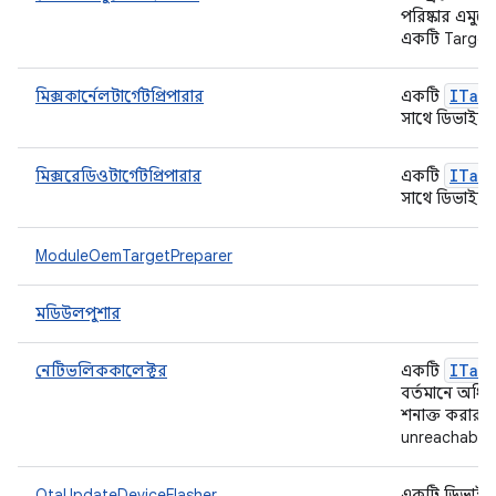
পরিষ্কার এমুলে
একটি Target
ITar
মিক্সকার্নেলটার্গেটপ্রিপারার
একটি
সাথে ডিভাইস 
ITar
মিক্সরেডিওটার্গেটপ্রিপারার
একটি
সাথে ডিভাইস 
ModuleOemTargetPreparer
মডিউলপুশার
ITar
নেটিভলিককালেক্টর
একটি
বর্তমানে অধি
শনাক্ত করার 
unreachable -
OtaUpdateDeviceFlasher
একটি ডিভাইস 