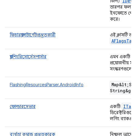
IDevi
জিপ)
তারপর ফলাফল র
ইনফোতে পোস্ট-
করে।
ফিচারফ্ল্যাগটার্গেটপ্রস্তুতকারী
এই ক্লাসটি অপ্
AFlagsTar
ফ্ল্যাশিংরিসোর্সেসপার্সার
এমন একটি ক্লা
প্রয়োজনীয়
সংস্করণগুলো 
Map&lt;St
FlashingResourcesParser.AndroidInfo
String&gt;
ITar
ফোল্ডারসেভার
একটি
ডিরেক্টরিগুল
লগিং ব্যাকএন্
ব্যর্থতা কমান্ড প্রস্তুতকারক
নিষ্ফল আদেশ ক