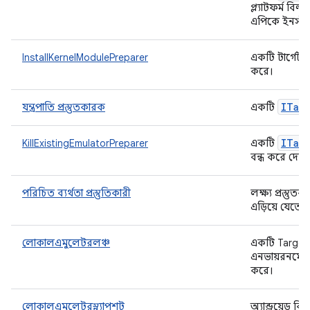
প্ল্যাটফর্ম বি
এপিকে ইনস্ট
InstallKernelModulePreparer
একটি টার্গেট প
করে।
ITar
যন্ত্রপাতি প্রস্তুতকারক
একটি
ITar
KillExistingEmulatorPreparer
একটি
বন্ধ করে দেয়।
পরিচিত ব্যর্থতা প্রস্তুতিকারী
লক্ষ্য প্রস্তুতক
এড়িয়ে যেতে 
লোকালএমুলেটরলঞ্চ
একটি TargetPre
এনভায়রনমেন্ট
করে।
লোকালএমুলেটরস্ন্যাপশট
অ্যান্ড্রয়েড