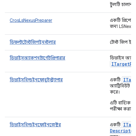
টুলটি চালান।
CrosLsNexusPreparer
একটি প্রিপেয
জন্য LSNexus 
ডিফল্টটেস্টজিপইনস্টলার
টেস্ট জিপ ইনস
ডিভাইসঅ্যাকশনটার্গেটপ্রিপারার
ডিভাইস অ্যাক
ITarget
Pr
ITar
ডিভাইসবিল্ডইনফোবুটস্ট্র্যাপার
একটি
অ্যাট্রিবিউট দ্
করে।
এটি বাহ্যিক উ
পরীক্ষা করার
ITar
ডিভাইসবিল্ডইনফোইনজেক্টর
একটি
Descriptor