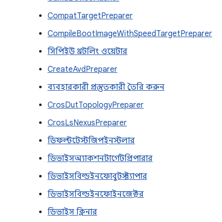
CompatTargetPreparer
CompileBootImageWithSpeedTargetPreparer
সিপিইউ থ্রটলিং ওয়েটার
CreateAvdPreparer
ব্যবহারকারী প্রস্তুতকারী তৈরি করুন
CrosDutTopologyPreparer
CrosLsNexusPreparer
ডিফল্টটেস্টজিপইনস্টলার
ডিভাইসঅ্যাকশনটার্গেটপ্রিপারার
ডিভাইসবিল্ডইনফোবুটস্ট্র্যাপার
ডিভাইসবিল্ডইনফোইনজেক্টর
ডিভাইস ক্লিনার