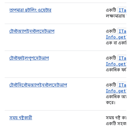
ITar
তাপমাত্রা থ্রটলিং ওয়েটার
একটি
লক্ষ্যমাত্রায় ন
ITar
টেস্টঅ্যাপইনস্টলসেটআপ
একটি
Info
.
get
Te
এক বা একাধিক
ITar
টেস্টফাইলপুশসেটআপ
একটি
Info
.
get
Te
একাধিক ফাইল/
ITar
টেস্টসিস্টেমঅ্যাপইনস্টলসেটআপ
একটি
Info
.
get
Te
একাধিক অ্যাপ
করে।
সময় নষ্টকারী
সময় নষ্ট করা
একটি সহজ উপ