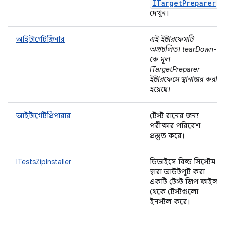
ITargetPreparer
দেখুন।
আইটার্গেটক্লিনার
এই ইন্টারফেসটি
অপ্রচলিত। tearDown-
কে মূল
ITargetPreparer
ইন্টারফেসে স্থানান্তর করা
হয়েছে।
আইটার্গেটপ্রিপারার
টেস্ট রানের জন্য
পরীক্ষার পরিবেশ
প্রস্তুত করে।
ITestsZipInstaller
ডিভাইসে বিল্ড সিস্টেম
দ্বারা আউটপুট করা
একটি টেস্ট জিপ ফাইল
থেকে টেস্টগুলো
ইনস্টল করে।