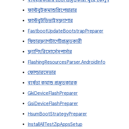
ব্যবহারকারীর ডেটা প্রস্তুতকারী মুছে ফেলুন
ফাস্টবুটকমান্ডপ্রিপেয়ারার
ফাস্টবুটডিভাইসফ্ল্যাশার
FastbootUpdateBootstrapPreparer
ফিচারফ্ল্যাগটার্গেটপ্রস্তুতকারী
ফ্ল্যাশিংরিসোর্সেসপার্সার
FlashingResourcesParser.AndroidInfo
ফোল্ডারসেভার
ব্যর্থতা কমান্ড প্রস্তুতকারক
GkiDeviceFlashPreparer
GsiDeviceFlashPreparer
HsumBootStrategyPreparer
InstallAllTestZipAppsSetup