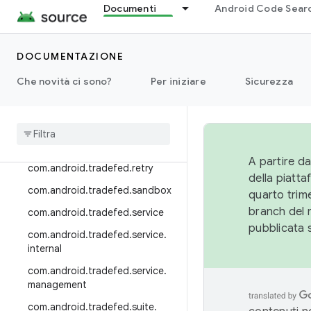
ultdb
Documenti
Android Code Sear
com.android.tradefed.result.res
ultdb.utils
DOCUMENTAZIONE
com.android.tradefed.result.ret
ry
Che novità ci sono?
Per iniziare
Sicurezza
com
.
android
.
tradefed
.
result
.
skipped
com
.
android
.
tradefed
.
result
.
suite
A partire da
com
.
android
.
tradefed
.
retry
della piatt
com
.
android
.
tradefed
.
sandbox
quarto trime
branch del 
com
.
android
.
tradefed
.
service
pubblicata 
com
.
android
.
tradefed
.
service
.
internal
com
.
android
.
tradefed
.
service
.
management
com
.
android
.
tradefed
.
suite
.