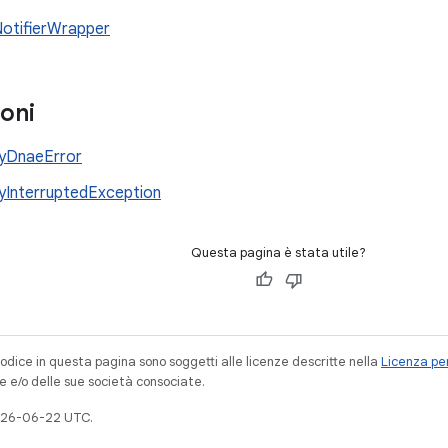
otifierWrapper
oni
yDnaeError
yInterruptedException
Questa pagina è stata utile?
codice in questa pagina sono soggetti alle licenze descritte nella
Licenza per
e e/o delle sue società consociate.
026-06-22 UTC.