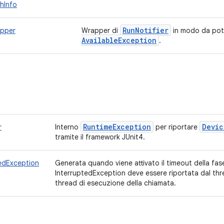
hInfo
Run
Notifier
apper
Wrapper di
in modo da pot
Available
Exception
.
Runtime
Exception
Devic
r
Interno
per riportare
tramite il framework JUnit4.
tedException
Generata quando viene attivato il timeout della fas
InterruptedException deve essere riportata dal thr
thread di esecuzione della chiamata.