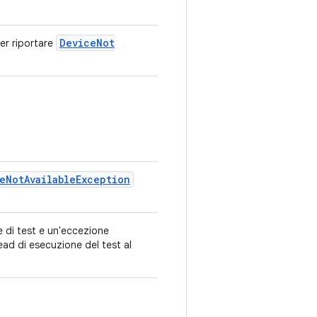
Device
Not
er riportare
e
Not
Available
Exception
e di test e un'eccezione
ead di esecuzione del test al