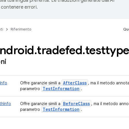
lla tua lingua preferita. Le traduzioni generate dall'AI
contenere errori.
ti
Riferimento
Que
ndroid
.
tradefed
.
testtyp
ni
After
Class
Info
Offre garanzie simili a
, ma il metodo annota
Test
Information
parametro
.
Before
Class
thInfo
Offre garanzie simili a
, ma il metodo anno
Test
Information
parametro
.