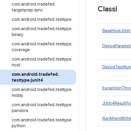
com
.
android
.
tradefed
.
Classi
targetprep
.
sync
com
.
android
.
tradefed
.
testtype
com
.
android
.
tradefed
.
testtype
.
BaseHostJUnit
binary
com
.
android
.
tradefed
.
testtype
.
DeviceParamet
coverage
com
.
android
.
tradefed
.
testtype
.
host
DeviceTestRun
com
.
android
.
tradefed
.
testtype
.
junit4
ExceptionThr
com
.
android
.
tradefed
.
testtype
.
mobly
JUnit4ResultF
com
.
android
.
tradefed
.
testtype
.
pandora
RunAftersWithI
com
.
android
.
tradefed
.
testtype
.
python