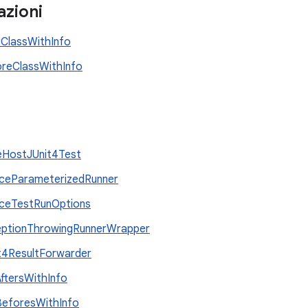
azioni
rClassWithInfo
reClassWithInfo
HostJUnit4Test
ceParameterizedRunner
ceTestRunOptions
ptionThrowingRunnerWrapper
t4ResultForwarder
ftersWithInfo
eforesWithInfo