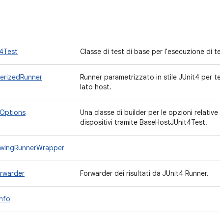
4Test
Classe di test di base per l'esecuzione di te
erizedRunner
Runner parametrizzato in stile JUnit4 per t
lato host.
Options
Una classe di builder per le opzioni relative 
dispositivi tramite BaseHostJUnit4Test.
owingRunnerWrapper
orwarder
Forwarder dei risultati da JUnit4 Runner.
nfo