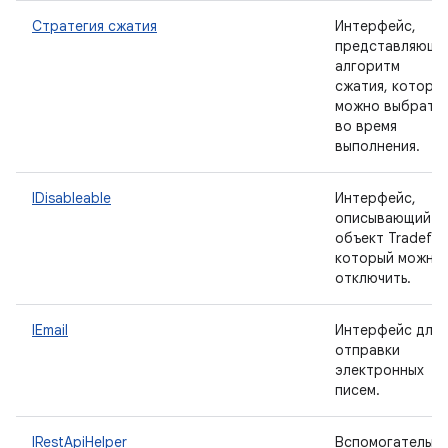
Стратегия сжатия
Интерфейс,
представляющи
алгоритм
сжатия, которы
можно выбрать
во время
выполнения.
IDisableable
Интерфейс,
описывающий
объект Tradefed
который можно
отключить.
IEmail
Интерфейс для
отправки
электронных
писем.
IRestApiHelper
Вспомогательны