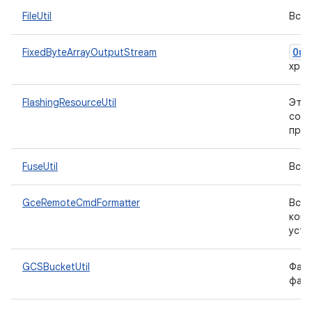
FileUtil
Вспо
Out
FixedByteArrayOutputStream
хран
FlashingResourceUtil
Эта 
соот
про
FuseUtil
Вспо
GceRemoteCmdFormatter
Вспо
кома
устр
GCSBucketUtil
Файл
файл