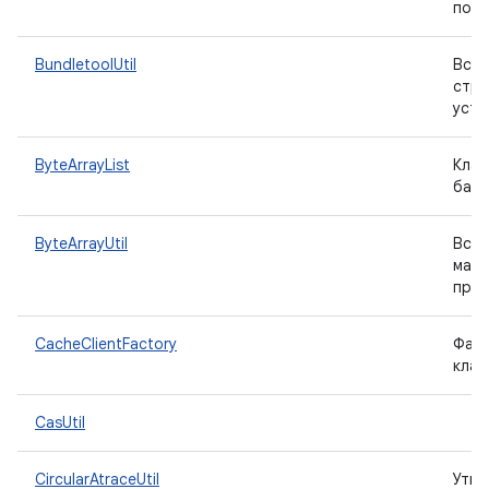
полу
BundletoolUtil
Вспо
стро
устр
ByteArrayList
Клас
байт
ByteArrayUtil
Вспо
масс
прео
CacheClientFactory
Фабр
кла
CasUtil
CircularAtraceUtil
Утил