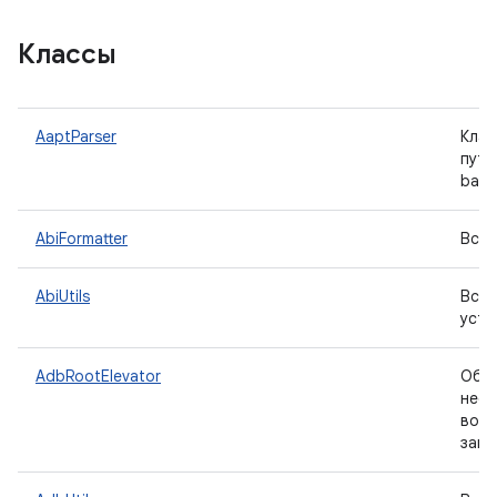
Классы
AaptParser
Клас
путе
badg
AbiFormatter
Вспо
AbiUtils
Вспо
устр
AdbRootElevator
Объ
необ
восс
заве