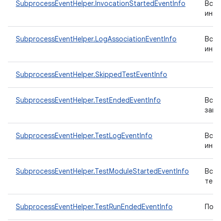
SubprocessEventHelper.InvocationStartedEventInfo
Вспо
инфо
SubprocessEventHelper.LogAssociationEventInfo
Вспо
инфо
SubprocessEventHelper.SkippedTestEventInfo
SubprocessEventHelper.TestEndedEventInfo
Вспо
заве
SubprocessEventHelper.TestLogEventInfo
Вспо
инфо
SubprocessEventHelper.TestModuleStartedEventInfo
Вспо
тест
SubprocessEventHelper.TestRunEndedEventInfo
Помо