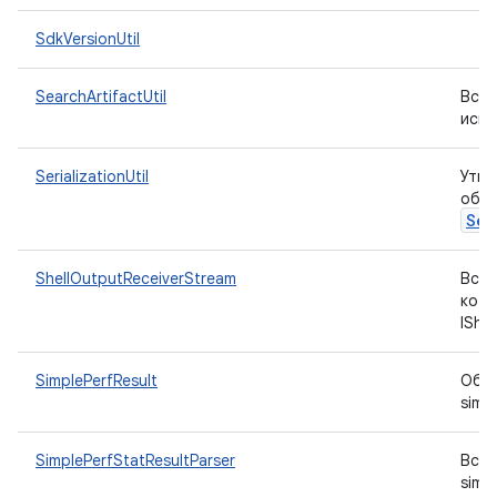
SdkVersionUtil
SearchArtifactUtil
Вспо
испо
SerializationUtil
Утил
объе
Ser
ShellOutputReceiverStream
Вспо
кото
IShe
SimplePerfResult
Объе
simpl
SimplePerfStatResultParser
Вспо
simpl