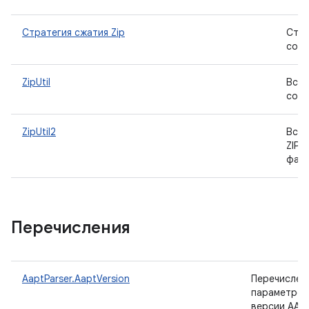
Стратегия сжатия Zip
Стр
созд
ZipUtil
Вспо
со с
ZipUtil2
Вспо
ZIP-
файл
Перечисления
AaptParser.AaptVersion
Перечислен
параметров
версии AAPT