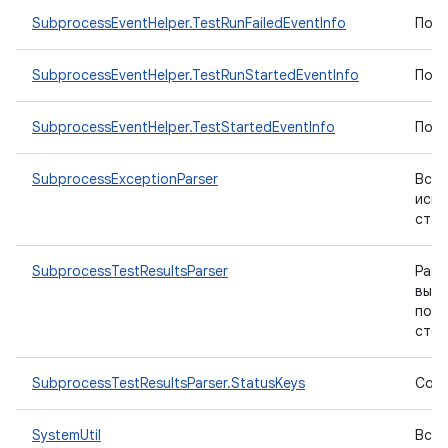
SubprocessEventHelper.TestRunFailedEventInfo
Помо
SubprocessEventHelper.TestRunStartedEventInfo
Помо
SubprocessEventHelper.TestStartedEventInfo
Помо
SubprocessExceptionParser
Вспо
искл
стан
SubprocessTestResultsParser
Рас
выхо
позв
стор
SubprocessTestResultsParser.StatusKeys
Соот
SystemUtil
Вспо