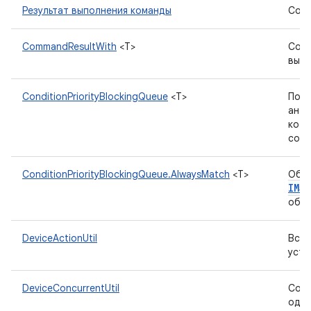
Результат выполнения команды
Соде
CommandResultWith
<T>
Соде
выпо
ConditionPriorityBlockingQueue
<T>
Пото
ана
кото
соот
ConditionPriorityBlockingQueue.AlwaysMatch
<T>
Объ
IMa
объе
DeviceActionUtil
Вспо
устр
DeviceConcurrentUtil
Соде
одно