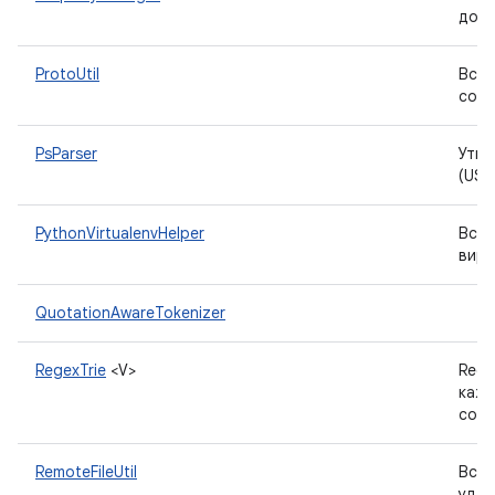
доба
ProtoUtil
Вспо
сооб
PsParser
Утил
(USE
PythonVirtualenvHelper
Вспо
вирт
QuotationAwareTokenizer
RegexTrie
<V>
Rege
каж
собо
RemoteFileUtil
Вспо
удал