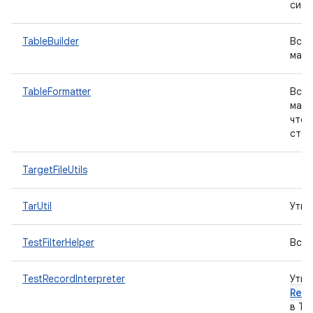
сист
TableBuilder
Вспо
матр
TableFormatter
Вспо
матр
чтоб
стол
TargetFileUtils
TarUtil
Утил
TestFilterHelper
Вспо
TestRecordInterpreter
Утил
Rec
в Tr