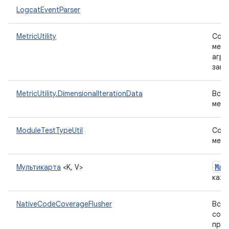
LogcatEventParser
MetricUtility
Соде
мето
агре
запи
MetricUtility.DimensionalIterationData
Вспо
метр
ModuleTestTypeUtil
Соде
мето
Map
Мультикарта
<K, V>
кажд
NativeCodeCoverageFlusher
Вспо
собс
прин