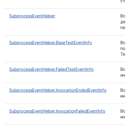
стро
SubprocessEventHelper
Вспо
десе
пере
SubprocessEventHelper.BaseTestEventInfo
Вспо
полу
Test
SubprocessEventHelper.FailedTestEventInfo
Вспо
инфо
SubprocessEventHelper.InvocationEndedEventInfo
Вспо
инфо
SubprocessEventHelper.InvocationFailedEventInfo
Вспо
инфо