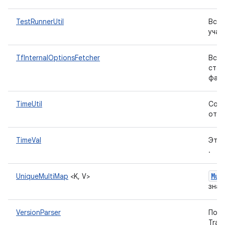
TestRunnerUtil
Вспо
учас
TfInternalOptionsFetcher
Вспо
стат
файл
TimeUtil
Соде
от в
TimeVal
Это 
.
Mul
UniqueMultiMap
<K, V>
знач
VersionParser
Полу
Trad