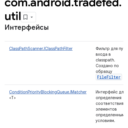
com
.
android
.
tradefed
.
util
Интерфейсы
ClassPathScanner.IClassPathFilter
Фильтр для путе
входа в
classpath.
Создано по
образцу
FileFilter
ConditionPriorityBlockingQueue.IMatcher
Интерфейс для
<T>
определения
соответствия
элементов
определенным
условиям.