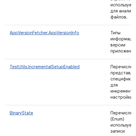
используем
для анализа
файлов.
AppVersionFetcher.AppVersionInfo
Типы
информации
версии
приложения
TestUtils.IncrementalSetupEnabled
Перечислен
представл
специфика
для
инкремента
настройки.
BinaryState
Перечислен
(Enum)
используетс
записи