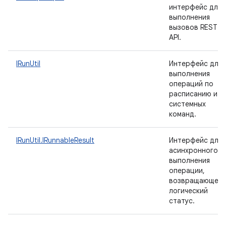
интерфейс для
выполнения
вызовов REST
API.
IRunUtil
Интерфейс для
выполнения
операций по
расписанию и
системных
команд.
IRunUtil.IRunnableResult
Интерфейс для
асинхронного
выполнения
операции,
возвращающей
логический
статус.