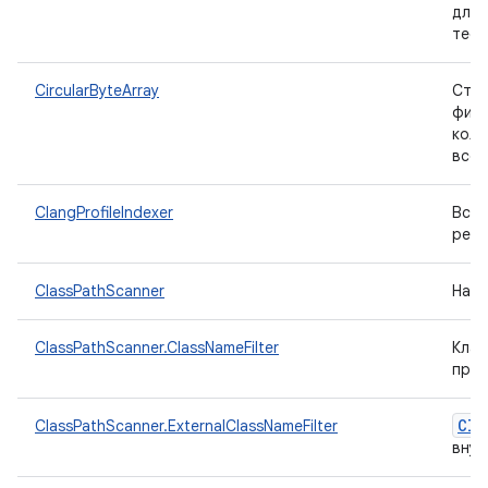
для 
тест
CircularByteArray
Стру
фикс
коль
всех
ClangProfileIndexer
Вспо
резу
ClassPathScanner
Нахо
ClassPathScanner.ClassNameFilter
Кла
прео
Cla
ClassPathScanner.ExternalClassNameFilter
внут