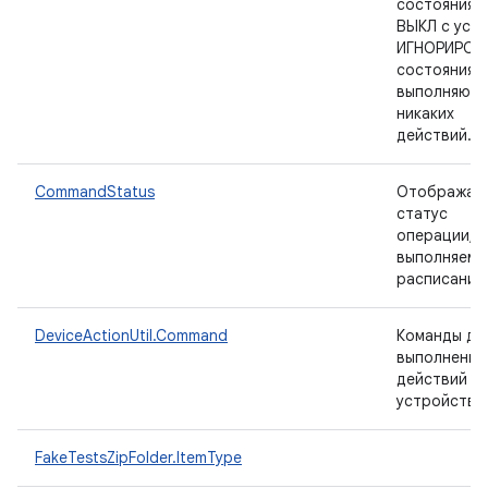
состояния В
ВЫКЛ с усл
ИГНОРИРОВ
состояния, 
выполняющ
никаких
действий.
CommandStatus
Отображае
статус
операции,
выполняемо
расписанию
DeviceActionUtil.Command
Команды дл
выполнения
действий
устройство
FakeTestsZipFolder.ItemType