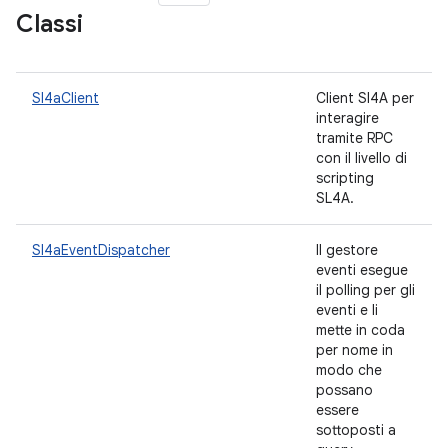
Classi
Sl4aClient
Client Sl4A per
interagire
tramite RPC
con il livello di
scripting
SL4A.
Sl4aEventDispatcher
Il gestore
eventi esegue
il polling per gli
eventi e li
mette in coda
per nome in
modo che
possano
essere
sottoposti a