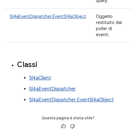
query.
Sl4aEventDispatcher.EventSl4aObject
Oggetto
restituito dal
poller di
eventi.
Classi
Sl4aClient
Sl4aEventDispatcher
Sl4aEventDispatcher.EventSl4aObject
Questa pagina è stata utile?