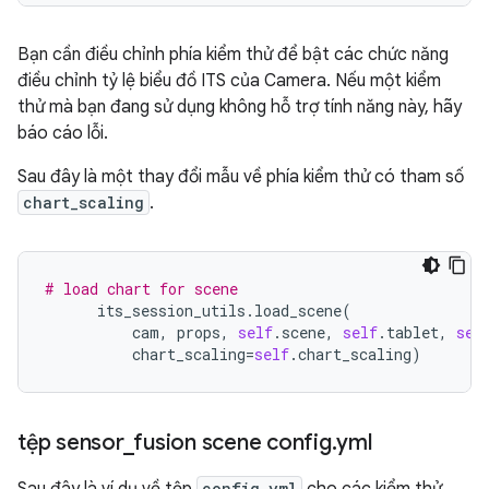
Bạn cần điều chỉnh phía kiểm thử để bật các chức năng
điều chỉnh tỷ lệ biểu đồ ITS của Camera. Nếu một kiểm
thử mà bạn đang sử dụng không hỗ trợ tính năng này, hãy
báo cáo lỗi.
Sau đây là một thay đổi mẫu về phía kiểm thử có tham số
chart_scaling
.
# load chart for scene
its_session_utils
.
load_scene
(
cam
,
props
,
self
.
scene
,
self
.
tablet
,
sel
chart_scaling
=
self
.
chart_scaling
)
tệp sensor
_
fusion scene config
.
yml
config_yml