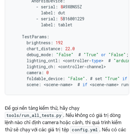
AndroidDevice
:
-
serial
:
8
A9X0NS5Z
label
:
dut
-
serial
:
5
B16001229
label
:
tablet
TestParams
:
brightness
:
192
chart_distance
:
22.0
debug_mode
:
"False"
#
"True"
or
"False"
;
q
lighting_cntl
:
<
controller
-
type
>
#
"arduino
lighting_ch
:
<
controller
-
channel
camera
:
0
foldable_device
:
"False"
.
#
set
"True"
if
t
scene
:
<
scene
-
name
>
#
if
<
scene
-
name
>
runs
Để gọi nền tảng kiểm thử, hãy chạy
tools/run_all_tests.py
. Nếu không có giá trị dòng
lệnh nào chỉ định camera hoặc cảnh, thì quá trình kiểm
thử sẽ chạy với các giá trị tệp
config.yml
. Nếu có các