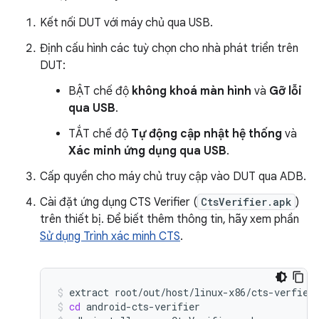
Kết nối DUT với máy chủ qua USB.
Định cấu hình các tuỳ chọn cho nhà phát triển trên
DUT:
BẬT chế độ
không khoá màn hình
và
Gỡ lỗi
qua USB
.
TẮT chế độ
Tự động cập nhật hệ thống
và
Xác minh ứng dụng qua USB
.
Cấp quyền cho máy chủ truy cập vào DUT qua ADB.
Cài đặt ứng dụng CTS Verifier (
CtsVerifier.apk
)
trên thiết bị. Để biết thêm thông tin, hãy xem phần
Sử dụng Trình xác minh CTS
.
extract
root/out/host/linux-x86/cts-verfier
cd
android-cts-verifier