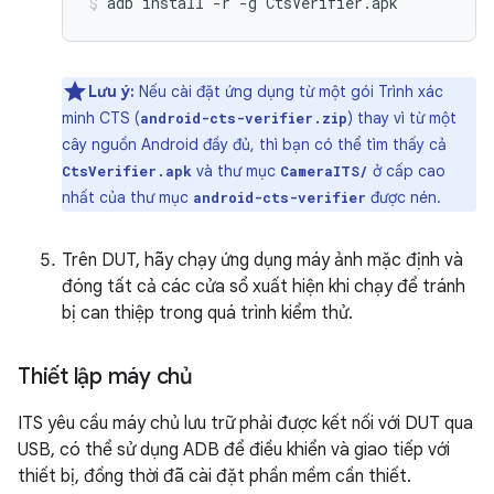
adb
install
-r
-g
CtsVerifier.apk
Lưu ý:
Nếu cài đặt ứng dụng từ một gói Trình xác
minh CTS (
) thay vì từ một
android-cts-verifier.zip
cây nguồn Android đầy đủ, thì bạn có thể tìm thấy cả
và thư mục
ở cấp cao
CtsVerifier.apk
CameraITS/
nhất của thư mục
được nén.
android-cts-verifier
Trên DUT, hãy chạy ứng dụng máy ảnh mặc định và
đóng tất cả các cửa sổ xuất hiện khi chạy để tránh
bị can thiệp trong quá trình kiểm thử.
Thiết lập máy chủ
ITS yêu cầu máy chủ lưu trữ phải được kết nối với DUT qua
USB, có thể sử dụng ADB để điều khiển và giao tiếp với
thiết bị, đồng thời đã cài đặt phần mềm cần thiết.