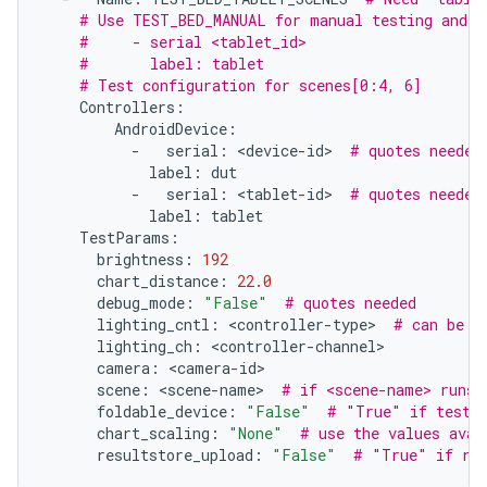
# Use TEST_BED_MANUAL for manual testing and r
#     - serial <tablet_id>
#       label: tablet
# Test configuration for scenes[0:4, 6]
Controllers
:
AndroidDevice
:
-
serial
:
<
device
-
id
>
# quotes needed
label
:
dut
-
serial
:
<
tablet
-
id
>
# quotes needed
label
:
tablet
TestParams
:
brightness
:
192
chart_distance
:
22.0
debug_mode
:
"False"
# quotes needed
lighting_cntl
:
<
controller
-
type
>
# can be a
lighting_ch
:
<
controller
-
channel
camera
:
<
camera
-
id
scene
:
<
scene
-
name
>
# if <scene-name> runs 
foldable_device
:
"False"
# "True" if testin
chart_scaling
:
"None"
# use the values avai
resultstore_upload
:
"False"
# "True" if res