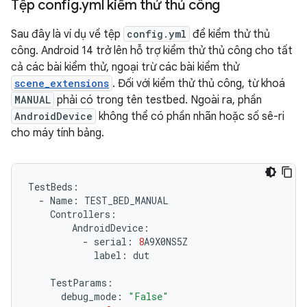
Tệp config
.
yml kiểm thử thủ công
Sau đây là ví dụ về tệp
config.yml
để kiểm thử thủ
công. Android 14 trở lên hỗ trợ kiểm thử thủ công cho tất
cả các bài kiểm thử, ngoại trừ các bài kiểm thử
scene_extensions
. Đối với kiểm thử thủ công, từ khoá
MANUAL
phải có trong tên testbed. Ngoài ra, phần
AndroidDevice
không thể có phần nhãn hoặc số sê-ri
cho máy tính bảng.
TestBeds
:
-
Name
:
TEST_BED_MANUAL
Controllers
:
AndroidDevice
:
-
serial
:
8
A9X0NS5Z
label
:
dut
TestParams
:
debug_mode
:
"False"