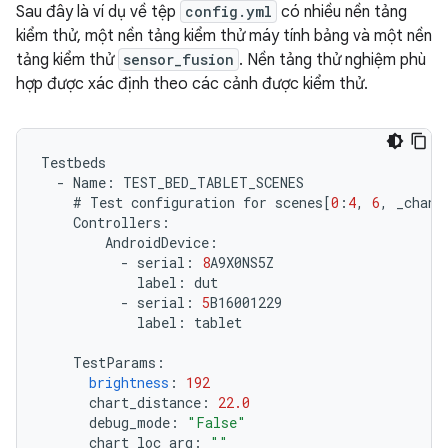
Sau đây là ví dụ về tệp
config.yml
có nhiều nền tảng
kiểm thử, một nền tảng kiểm thử máy tính bảng và một nền
tảng kiểm thử
sensor_fusion
. Nền tảng thử nghiệm phù
hợp được xác định theo các cảnh được kiểm thử.
Testbeds
-
Name
:
TEST_BED_TABLET_SCENES
#
Test
configuration
for
scenes
[
0
:
4
,
6
,
_chang
Controllers
:
AndroidDevice
:
-
serial
:
8
A9X0NS5Z
label
:
dut
-
serial
:
5
B16001229
label
:
tablet
TestParams
:
brightness
:
192
chart_distance
:
22.0
debug_mode
:
"False"
chart_loc_arg
:
""