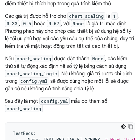
điểm thiết bị thích hợp trong quá trình kiểm thử.
Các giá trị được hỗ trợ cho
chart_scaling
là
1
,
0.33
,
0.5
hoặc
0.67
, với
None
là giá trị mặc định.
Phương pháp này cho phép các thiết bị sử dụng hệ số tỷ
lệ tối ưu phù hợp với các yêu cầu cụ thể của chúng, duy trì
kiểm tra về mặt hoạt động trên tất cả các thiết bị.
Nếu
chart_scaling
được đặt thành
None
, các kiểm
thử sẽ tự động xác định hệ số tỷ lệ bằng cách sử dụng
chart_scaling_logic
. Nếu không, giá trị được chỉ định
trong
config.yml
sẽ được dùng hoặc một lỗi sẽ được
gắn cờ nếu không có tính năng chia tỷ lệ.
Sau đây là một
config.yml
mẫu có tham số
chart_scaling
TestBeds
:
-
Name
:
TEST_BED_TABLET_SCENES
# Need 'table