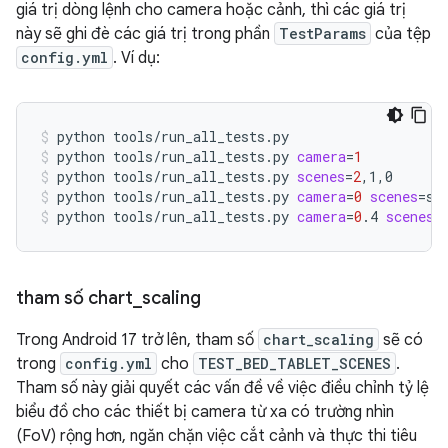
giá trị dòng lệnh cho camera hoặc cảnh, thì các giá trị
này sẽ ghi đè các giá trị trong phần
TestParams
của tệp
config.yml
. Ví dụ:
python
tools/run_all_tests.py
python
tools/run_all_tests.py
camera
=
1
python
tools/run_all_tests.py
scenes
=
2
,1,0
python
tools/run_all_tests.py
camera
=
0
scenes
=
sc
python
tools/run_all_tests.py
camera
=
0
.4
scenes
=
tham số chart
_
scaling
Trong Android 17 trở lên, tham số
chart_scaling
sẽ có
trong
config.yml
cho
TEST_BED_TABLET_SCENES
.
Tham số này giải quyết các vấn đề về việc điều chỉnh tỷ lệ
biểu đồ cho các thiết bị camera từ xa có trường nhìn
(FoV) rộng hơn, ngăn chặn việc cắt cảnh và thực thi tiêu