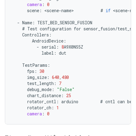
camera
:
0
scene
:
<
scene
-
name
>
#
if
<
scene
-
na
-
Name
:
TEST_BED_SENSOR_FUSION
#
Test
configuration
for
sensor_fusion
/
test_se
Controllers
:
AndroidDevice
:
-
serial
:
8
A9X0NS5Z
label
:
dut
TestParams
:
fps
:
30
img_size
:
640
,
480
test_length
:
7
debug_mode
:
"False"
chart_distance
:
25
rotator_cntl
:
arduino
#
cntl
can
be
rotator_ch
:
1
camera
:
0