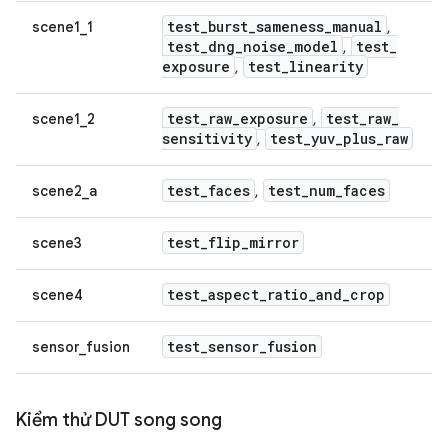
test
_
burst
_
sameness
_
manual
scene1_1
,
test
_
dng
_
noise
_
model
test
_
,
exposure
test
_
linearity
,
test
_
raw
_
exposure
test
_
raw
_
scene1_2
,
sensitivity
test
_
yuv
_
plus
_
raw
,
test
_
faces
test
_
num
_
faces
scene2_a
,
test
_
flip
_
mirror
scene3
test
_
aspect
_
ratio
_
and
_
crop
scene4
test
_
sensor
_
fusion
sensor_fusion
Kiểm thử DUT song song