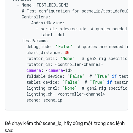
-
Name
:
TEST_BED_GEN2
#
Test
configuration
for
scene_ip
/
test_default
Controllers
:
AndroidDevice
:
-
serial
:
<
device
-
id
>
#
quotes
needed
i
label
:
dut
TestParams
:
debug_mode
:
"False"
#
quotes
are
needed
her
chart_distance
:
30
rotator_cntl
:
"None"
#
gen2
rig
specific
.
rotator_ch
:
<
controller
-
channel
camera
:
<
camera
-
id
foldable_device
:
"False"
#
"True"
if
testi
tablet_device
:
"False"
#
"True"
if
testing
lighting_cntl
:
"None"
#
gen2
rig
specific
.
lighting_ch
:
<
controller
-
channel
scene
:
scene_ip
Để chạy kiểm thử scene_ip, hãy dùng một trong các lệnh
sau: