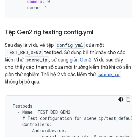
camera
:
0
scene
:
1
Tệp Gen2 rig testing config
.
yml
Sau đây là ví dụ về tệp
config.yml
của một
TEST_BED_GEN2
testbed. Sử dụng bệ thử này cho các
kiểm thử
scene_ip
, sử dụng
giàn Gen2
. Ví dụ sau đây
cho thấy các tham số của môi trường kiểm thử khi có sẵn
giàn thử nghiệm Thế hệ 2 và các kiểm thử
scene_ip
không bị bỏ qua.
Testbeds
-
Name
:
TEST_BED_GEN2
#
Test
configuration
for
scene_ip
/
test_default
Controllers
:
AndroidDevice
:
-
serial
:
<
device
-
id
>
#
quotes
needed
i