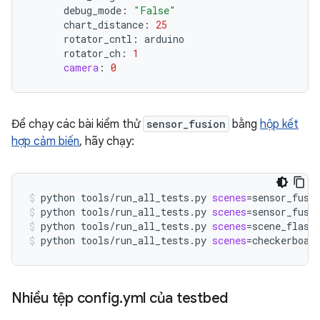
debug_mode
:
"False"
chart_distance
:
25
rotator_cntl
:
arduino
rotator_ch
:
1
camera
:
0
Để chạy các bài kiểm thử
sensor_fusion
bằng
hộp kết
hợp cảm biến
, hãy chạy:
python
tools/run_all_tests.py
scenes
=
sensor_fusi
python
tools/run_all_tests.py
scenes
=
sensor_fusi
python
tools/run_all_tests.py
scenes
=
scene_flash
python
tools/run_all_tests.py
scenes
=
checkerboar
Nhiều tệp config
.
yml của testbed