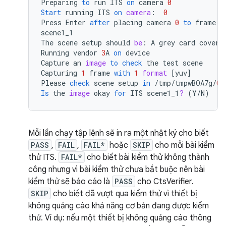
Preparing
to
run
ITS
on
camera
0
Start
running
ITS
on
camera
:
0
Press
Enter
after
placing
camera
0
to
frame
t
scene1_1
The
scene
setup
should
be
:
A
grey
card
coveri
Running
vendor
3
A
on
device
Capture
an
image
to
check
the
test
scene
Capturing
1
frame
with
1
format
[
yuv
]
Please
check
scene
setup
in
/
tmp
/
tmpwBOA7g
/
0
/
Is
the
image
okay
for
ITS
scene1_1
?
(
Y
/
N
)
Mỗi lần chạy tập lệnh sẽ in ra một nhật ký cho biết
PASS
,
FAIL
,
FAIL*
hoặc
SKIP
cho mỗi bài kiểm
thử ITS.
FAIL*
cho biết bài kiểm thử không thành
công nhưng vì bài kiểm thử chưa bắt buộc nên bài
kiểm thử sẽ báo cáo là
PASS
cho CtsVerifier.
SKIP
cho biết đã vượt qua kiểm thử vì thiết bị
không quảng cáo khả năng cơ bản đang được kiểm
thử. Ví dụ: nếu một thiết bị không quảng cáo thông