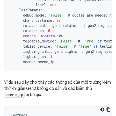
label
:
dut
TestParams
:
debug_mode
:
"False"
#
quotes
are
needed
her
chart_distance
:
30
rotator_cntl
:
gen2_rotator
#
gen2
rig
spec
rotator_ch
:
0
camera
:
<
camera
-
id
foldable_device
:
"False"
#
"True"
if
testi
tablet_device
:
"False"
#
"True"
if
testing
lighting_cntl
:
gen2_lights
#
gen2
rig
speci
lighting_ch
:
1
scene
:
scene_ip
Ví dụ sau đây cho thấy các thông số của môi trường kiểm
thử khi giàn Gen2 không có sẵn và các kiểm thử
scene_ip
bị bỏ qua.
Testbeds