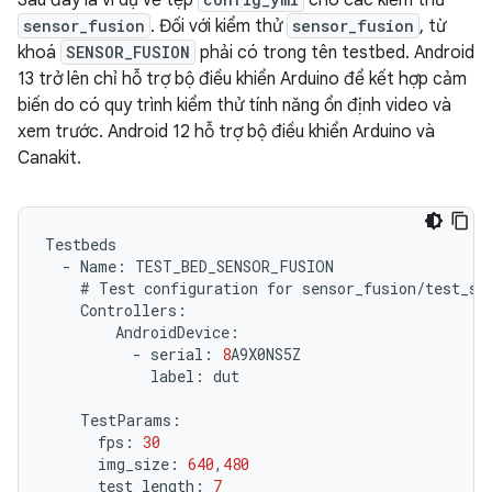
Sau đây là ví dụ về tệp
cho các kiểm thử
sensor_fusion
. Đối với kiểm thử
sensor_fusion
, từ
khoá
SENSOR_FUSION
phải có trong tên testbed. Android
13 trở lên chỉ hỗ trợ bộ điều khiển Arduino để kết hợp cảm
biến do có quy trình kiểm thử tính năng ổn định video và
xem trước. Android 12 hỗ trợ bộ điều khiển Arduino và
Canakit.
Testbeds
-
Name
:
TEST_BED_SENSOR_FUSION
#
Test
configuration
for
sensor_fusion
/
test_se
Controllers
:
AndroidDevice
:
-
serial
:
8
A9X0NS5Z
label
:
dut
TestParams
:
fps
:
30
img_size
:
640
,
480
test_length
:
7