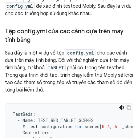
config.yml
để xác định testbed Mobly. Sau đây là ví dụ
cho các trường hợp sử dụng khác nhau.
Tệp config
.
yml của các cảnh dựa trên máy
tính bảng
Sau đây là một ví dụ về tệp
config.yml
cho các cảnh
dựa trên máy tính bảng. Đối với thử nghiệm dựa trên máy
tính bảng, từ khoá
TABLET
phải có trong tên testbed.
Trong quá trình khởi tạo, trình chạy kiểm thử Mobly sẽ khởi
tạo các tham số trong tệp và truyền các tham số đó đến
từng bài kiểm thử.
TestBeds
:
-
Name
:
TEST_BED_TABLET_SCENES
#
Test
configuration
for
scenes
[
0
:
4
,
6
,
_chang
Controllers
: