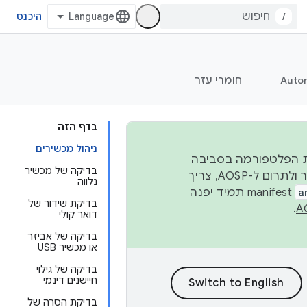
/
היכנס
Auto
חומרי עזר
בדף הזה
ניהול מכשירים
 יציבות הפלטפורמה בסביבה
בדיקה של מכשיר
העסקית, נפרסם קוד מקור ב-AOSP ברבעון השני וברבעון הרביעי. כדי ליצור ולתרום ל-AOSP, צריך
נלווה
a
manifest תמיד יפנה
בדיקת שידור של
.
דואר קולי
בדיקה של אביזר
או מכשיר USB
בדיקה של גילוי
חיישנים דינמי
בדיקת הסרה של