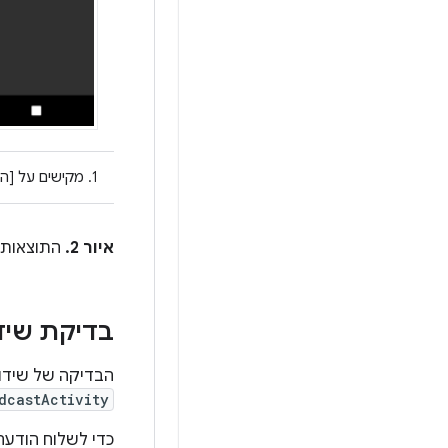
1. מקישים על [הפעלה].
איור 2.
התוצאות ה
בדיקת שידו
הבדיקה של שידור
dcastActivity
כדי לשלוח הודעה