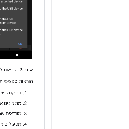
איור 3.
הוראות לב
הוראות ספציפיות
התקנה של CtsVerifier.apk ב-T
מתקינים את CtsVerifierUSBCompanion.apk
מוודאים שכל כבלי
מפעילים את CtsVerifierUSBCompanion ב-Pixel ובוחרים את האביזר ה