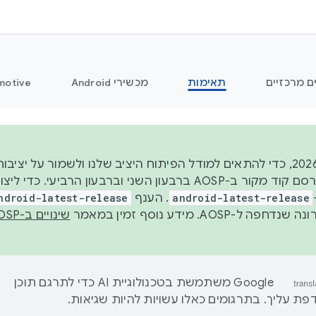
ם מרכזיים
תאימות
מכשירי Android
motive
החל משנת 2026, כדי להתאים למודל הפיתוח היציב שלנו ולשמור על
android-latest-release
. הענף
ndroid-latest-release
ל-AOSP. מידע נוסף זמין במאמר
שינויים ב-AOSP
‫Google משתמשת בטכנולוגיית AI כדי לתרגם תוכן
ת עליך. בתרגומים כאלו עשויות להיות שגיאות.