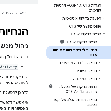
הגדרת CTS (AOSP 10 וגרסאות
קודמות)
Docs
AOSP
הפעלת בדיקות אוטומטיות
אופטימיזציה של CTS
הנחיות 
הרצת בדיקות CTS-V
הרצת בדיקות CTS-V
ניהול מכשי
הנחיות לבדיקת שותף אימות
CTS
בדיקה: Cts Verifier > Device Administration > Device Admin Tapjacking Test
בדיקה של כמה מכשירים
Activity
בדיקת האודיו
הבדיקה פתוחה לפ
בדיקת המצלמה
להיות שהתיאור לא
הרצת בדיקות של הפעלת
מדיה ב-CTS Verifier
הלחצן להפעלת הא
בדיקת נקודות הצלב של וקטור
אי אפשר להפעיל 
הסיבוב
האפשרויות האלה