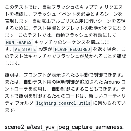
このテストでは、自動フラッシュのキャプチャ リクエス
トを構成し、フラッシュ イベントを必要とするシーンを
表現します。自動露出アルゴリズム用に暗いシーンを表現
するために、テスト装置とタブレットの照明がオフになり
ます。このテストでは、自動フラッシュを有効にして
NUM_FRAMES
キャプチャのシーケンスを構成しま
す。
AE_STATE
設定が
FLASH_REQUIRED
を返す場合、こ
のテストはキャプチャでフラッシュが焚かれることを確認
します。
照明は、プロンプトが表示されたら手動で制御できます。
または、自動テスト用の照明制御が追加された Arduino コ
ントローラを使用し、自動制御にすることもできます。テ
ストで照明を制御するためのコードは、新しいユーティリ
ティ フォルダ
lighting_control_utils
に集められてい
ます。
scene2
_
a
/
test
_
yuv
_
jpeg
_
capture
_
sameness
.