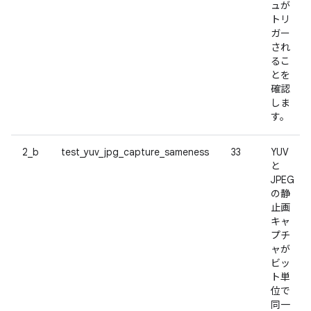
ュが
トリ
ガー
され
るこ
とを
確認
しま
す。
2_b
test_yuv_jpg_capture_sameness
33
YUV
と
JPEG
の静
止画
キャ
プチ
ャが
ビッ
ト単
位で
同一