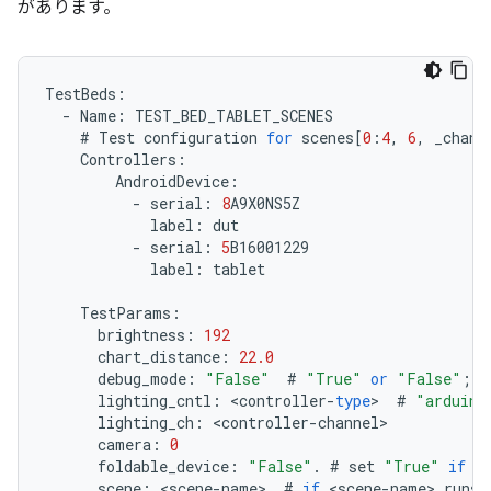
があります。
TestBeds
:
-
Name
:
TEST_BED_TABLET_SCENES
#
Test
configuration
for
scenes
[
0
:
4
,
6
,
_chang
Controllers
:
AndroidDevice
:
-
serial
:
8
A9X0NS5Z
label
:
dut
-
serial
:
5
B16001229
label
:
tablet
TestParams
:
brightness
:
192
chart_distance
:
22.0
debug_mode
:
"False"
#
"True"
or
"False"
;
q
lighting_cntl
:
<
controller
-
type
>
#
"arduino
lighting_ch
:
<
controller
-
channel
camera
:
0
foldable_device
:
"False"
.
#
set
"True"
if
t
scene
:
<
scene
-
name
>
#
if
<
scene
-
name
>
runs