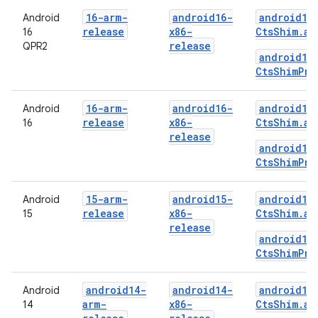
16-arm-
android16-
android16
Android
release
x86-
CtsShim.ap
16
release
QPR2
android16
CtsShimPri
16-arm-
android16-
android16
Android
release
x86-
CtsShim.ap
16
release
android16
CtsShimPri
15-arm-
android15-
android15
Android
release
x86-
CtsShim.ap
15
release
android15
CtsShimPri
android14-
android14-
android14
Android
arm-
x86-
CtsShim.ap
14