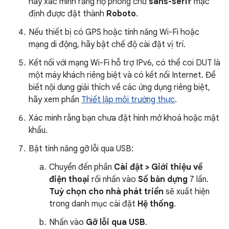
hãy xác minh rằng họ phông chữ
sans-serif
mặc
định được đặt thành
Roboto
.
Nếu thiết bị có GPS hoặc tính năng Wi-Fi hoặc
mạng di động, hãy bật chế độ cài đặt vị trí.
Kết nối với mạng Wi-Fi hỗ trợ IPv6, có thể coi DUT là
một máy khách riêng biệt và có kết nối Internet. Để
biết nội dung giải thích về các ứng dụng riêng biệt,
hãy xem phần
Thiết lập môi trường thực
.
Xác minh rằng bạn chưa đặt hình mở khoá hoặc mật
khẩu.
Bật tính năng gỡ lỗi qua USB:
Chuyển đến phần
Cài đặt > Giới thiệu về
điện thoại
rồi nhấn vào
Số bản dựng
7 lần.
Tuỳ chọn cho nhà phát triển
sẽ xuất hiện
trong danh mục cài đặt
Hệ thống
.
Nhấn vào
Gỡ lỗi qua USB
.