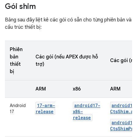
Gói shim
Bảng sau đây liệt kê các gói có sẵn cho từng phiên bản và
cấu trúc thiết bị:
Phiên
bản
Các gói (nếu APEX được hỗ
Các gói (nế
thiết
trợ)
bị
ARM
x86
ARM
17-arm-
android17-
android17
Android
release
x86-
CtsShim.ap
17
release
android17
CtsShimPri