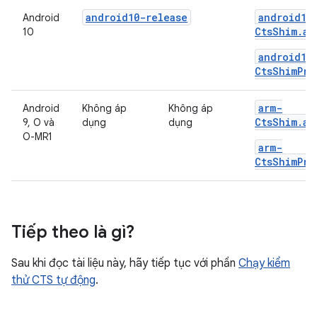
android10-release
android10
Android
CtsShim.ap
10
android10
CtsShimPri
arm-
Android
Không áp
Không áp
CtsShim.ap
9, O và
dụng
dụng
O-MR1
arm-
CtsShimPri
Tiếp theo là gì?
Sau khi đọc tài liệu này, hãy tiếp tục với phần
Chạy kiểm
thử CTS tự động
.