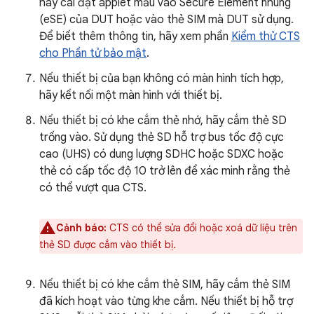
hãy cài đặt applet mẫu vào Secure Element nhúng
(eSE) của DUT hoặc vào thẻ SIM mà DUT sử dụng.
Để biết thêm thông tin, hãy xem phần
Kiểm thử CTS
cho Phần tử bảo mật
.
Nếu thiết bị của bạn không có màn hình tích hợp,
hãy kết nối một màn hình với thiết bị.
Nếu thiết bị có khe cắm thẻ nhớ, hãy cắm thẻ SD
trống vào. Sử dụng thẻ SD hỗ trợ bus tốc độ cực
cao (UHS) có dung lượng SDHC hoặc SDXC hoặc
thẻ có cấp tốc độ 10 trở lên để xác minh rằng thẻ
có thể vượt qua CTS.
Cảnh báo:
CTS có thể sửa đổi hoặc xoá dữ liệu trên
thẻ SD được cắm vào thiết bị.
Nếu thiết bị có khe cắm thẻ SIM, hãy cắm thẻ SIM
đã kích hoạt vào từng khe cắm. Nếu thiết bị hỗ trợ