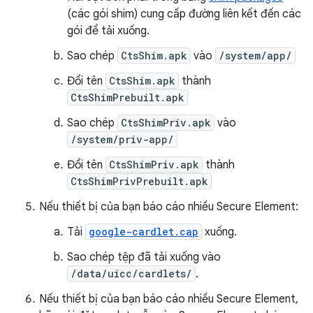
(các gói shim) cung cấp đường liên kết đến các
gói để tải xuống.
Sao chép
CtsShim.apk
vào
/system/app/
Đổi tên
CtsShim.apk
thành
CtsShimPrebuilt.apk
Sao chép
CtsShimPriv.apk
vào
/system/priv-app/
Đổi tên
CtsShimPriv.apk
thành
CtsShimPrivPrebuilt.apk
Nếu thiết bị của bạn báo cáo nhiều Secure Element:
Tải
google-cardlet.cap
xuống.
Sao chép tệp đã tải xuống vào
/data/uicc/cardlets/
.
Nếu thiết bị của bạn báo cáo nhiều Secure Element,