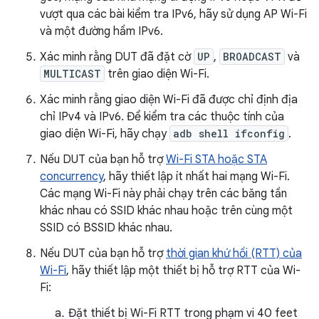
vượt qua các bài kiểm tra IPv6, hãy sử dụng AP Wi-Fi
và một đường hầm IPv6.
Xác minh rằng DUT đã đặt cờ
UP
,
BROADCAST
và
MULTICAST
trên giao diện Wi-Fi.
Xác minh rằng giao diện Wi-Fi đã được chỉ định địa
chỉ IPv4 và IPv6. Để kiểm tra các thuộc tính của
giao diện Wi-Fi, hãy chạy
adb shell ifconfig
.
Nếu DUT của bạn hỗ trợ
Wi-Fi STA hoặc STA
concurrency
, hãy thiết lập ít nhất hai mạng Wi-Fi.
Các mạng Wi-Fi này phải chạy trên các băng tần
khác nhau có SSID khác nhau hoặc trên cùng một
SSID có BSSID khác nhau.
Nếu DUT của bạn hỗ trợ
thời gian khứ hồi (RTT) của
Wi-Fi
, hãy thiết lập một thiết bị hỗ trợ RTT của Wi-
Fi:
Đặt thiết bị Wi-Fi RTT trong phạm vi 40 feet