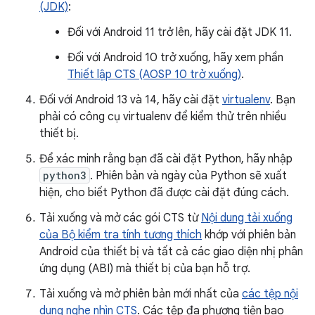
(JDK)
:
Đối với Android 11 trở lên, hãy cài đặt JDK 11.
Đối với Android 10 trở xuống, hãy xem phần
Thiết lập CTS (AOSP 10 trở xuống)
.
Đối với Android 13 và 14, hãy cài đặt
virtualenv
. Bạn
phải có công cụ virtualenv để kiểm thử trên nhiều
thiết bị.
Để xác minh rằng bạn đã cài đặt Python, hãy nhập
python3
. Phiên bản và ngày của Python sẽ xuất
hiện, cho biết Python đã được cài đặt đúng cách.
Tải xuống và mở các gói CTS từ
Nội dung tải xuống
của Bộ kiểm tra tính tương thích
khớp với phiên bản
Android của thiết bị và tất cả các giao diện nhị phân
ứng dụng (ABI) mà thiết bị của bạn hỗ trợ.
Tải xuống và mở phiên bản mới nhất của
các tệp nội
dung nghe nhìn CTS
. Các tệp đa phương tiện bao