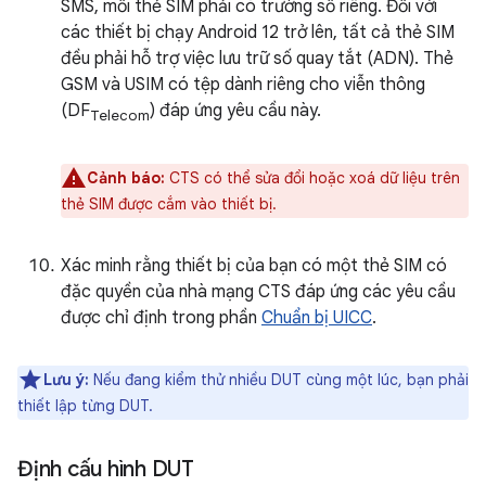
SMS, mỗi thẻ SIM phải có trường số riêng. Đối với
các thiết bị chạy Android 12 trở lên, tất cả thẻ SIM
đều phải hỗ trợ việc lưu trữ số quay tắt (ADN). Thẻ
GSM và USIM có tệp dành riêng cho viễn thông
(DF
) đáp ứng yêu cầu này.
Telecom
Cảnh báo:
CTS có thể sửa đổi hoặc xoá dữ liệu trên
thẻ SIM được cắm vào thiết bị.
Xác minh rằng thiết bị của bạn có một thẻ SIM có
đặc quyền của nhà mạng CTS đáp ứng các yêu cầu
được chỉ định trong phần
Chuẩn bị UICC
.
Lưu ý:
Nếu đang kiểm thử nhiều DUT cùng một lúc, bạn phải
thiết lập từng DUT.
Định cấu hình DUT