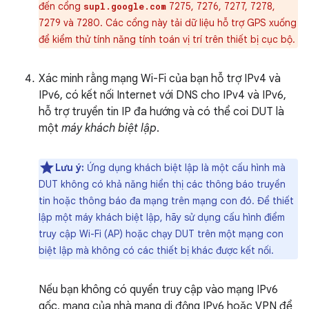
đến cổng
7275, 7276, 7277, 7278,
supl.google.com
7279 và 7280. Các cổng này tải dữ liệu hỗ trợ GPS xuống
để kiểm thử tính năng tính toán vị trí trên thiết bị cục bộ.
Xác minh rằng mạng Wi-Fi của bạn hỗ trợ IPv4 và
IPv6, có kết nối Internet với DNS cho IPv4 và IPv6,
hỗ trợ truyền tin IP đa hướng và có thể coi DUT là
một
máy khách biệt lập
.
Lưu ý:
Ứng dụng khách biệt lập là một cấu hình mà
DUT không có khả năng hiển thị các thông báo truyền
tin hoặc thông báo đa mạng trên mạng con đó. Để thiết
lập một máy khách biệt lập, hãy sử dụng cấu hình điểm
truy cập Wi-Fi (AP) hoặc chạy DUT trên một mạng con
biệt lập mà không có các thiết bị khác được kết nối.
Nếu bạn không có quyền truy cập vào mạng IPv6
gốc, mạng của nhà mạng di động IPv6 hoặc VPN để