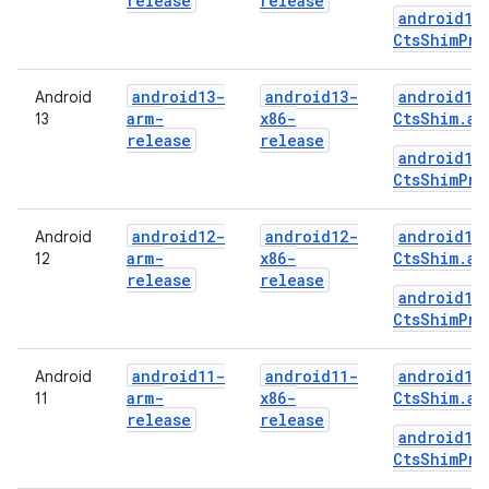
release
release
android14
CtsShimPri
android13-
android13-
android13
Android
arm-
x86-
CtsShim.ap
13
release
release
android13
CtsShimPri
android12-
android12-
android12
Android
arm-
x86-
CtsShim.ap
12
release
release
android12
CtsShimPri
android11-
android11-
android11
Android
arm-
x86-
CtsShim.ap
11
release
release
android11
CtsShimPri