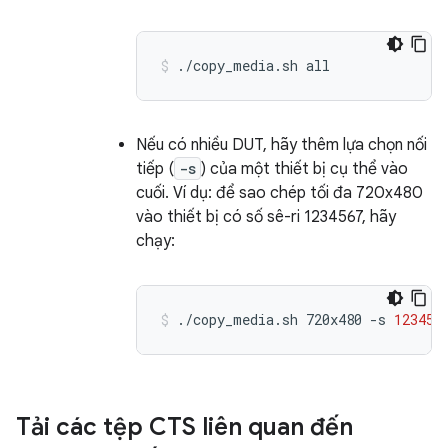
./copy_media.sh
all
Nếu có nhiều DUT, hãy thêm lựa chọn nối
tiếp (
-s
) của một thiết bị cụ thể vào
cuối. Ví dụ: để sao chép tối đa 720x480
vào thiết bị có số sê-ri 1234567, hãy
chạy:
./copy_media.sh
720x480
-s
123456
Tải các tệp CTS liên quan đến