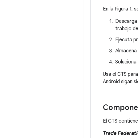
En la Figura 1,
Descarga e
trabajo de
Ejecuta p
Almacena y
Soluciona 
Usa el CTS para
Android sigan s
Componen
El CTS contiene
Trade Federat