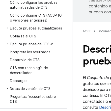
Cómo configurar las pruebas
contenido a
automatizadas de CTS
pueden cont
Cómo configurar CTS (AOSP 10
o versiones anteriores)
Ejecuta pruebas automatizadas
AOSP
Documen
Optimiza el CTS
Ejecuta pruebas de CTS-V
Descri
Interpreta los resultados
prueb
Desarrollo de CTS
CTS con tecnología de
desarrollador
El
Conjunto de 
Descargas
gratuitas que s
Notas de versión de CTS
diseñado para in
continua. El CT
Preguntas frecuentes sobre
conectados o en
CTS
consulta
Descri