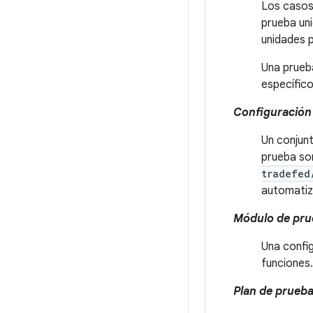
Los casos
prueba un
unidades p
Una prueb
específico
Configuración
Un conjun
prueba so
tradefed
automatiz
Módulo de pru
Una confi
funciones.
Plan de prueb