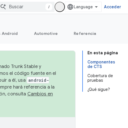
/
Acceder
s Android
Automotive
Referencia
En esta página
Componentes
mado Trunk Stable y
de CTS
emos el código fuente en el
Cobertura de
uir a él, usa
android-
pruebas
empre hará referencia a la
¿Qué sigue?
ión, consulta
Cambios en