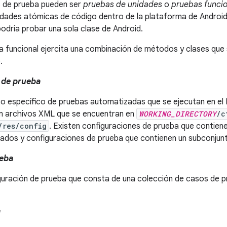
 de prueba pueden ser
pruebas de unidades
o
pruebas funci
idades atómicas de código dentro de la plataforma de Android
odría probar una sola clase de Android.
a funcional ejercita una combinación de métodos y clases que
.
 de prueba
to específico de pruebas automatizadas que se ejecutan en el
n archivos XML que se encuentran en
WORKING_DIRECTORY
/c
/res/config
. Existen configuraciones de prueba que contien
ados y configuraciones de prueba que contienen un subconjun
eba
guración de prueba que consta de una colección de casos de p
a