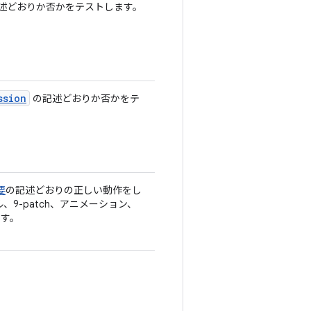
述どおりか否かをテストします。
ssion
の記述どおりか否かをテ
要
の記述どおりの正しい動作をし
9-patch、アニメーション、
ます。