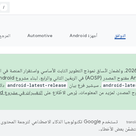
/
التوافق
أجهزة Android
Automotive
المرجع
اعتبارًا من عام 2026، ولضمان اتّساق نموذج التطوير الثابت الأساسي واستقرار المن
android-late
. سيشير فرع بيان
android-latest-release
دائ
التغييرات في مشروع Android مفتوح المصدر
تستخدم Google تكنولوجيا الذكاء الاصطناعي لترجمة المحتو
تتضمّن بعض الأخطاء.