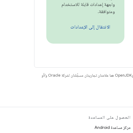
واجهة إعدادات قابلة للاستخدام
ومتوافقة.
الانتقال إلى الإعدادات
. إنّ Java وOpenJDK هما علامتان تجاريتان مسجَّلتان لشركة Oracle و/أو
الحصول على المساعدة
مركز مساعدة Android