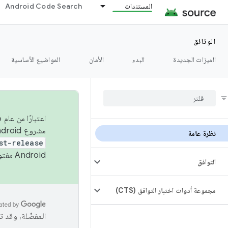
المستندات
Android Code Search
الوثائق
الميزات الجديدة
البدء
الأمان
المواضيع الأساسية
مشروع Android مفتوح المصدر (AOSP) في الربعَين الثاني والرابع. لبناء مشروع Android مفتوح المصدر والمساهمة فيه، استخدِم
نظرة عامة
st-release
Android مفتوح المصدر. لمزيد من المعلومات، يُرجى الاطّلاع على
التوافق
مجموعة أدوات اختبار التوافق (CTS)
المفضّلة، وقد 