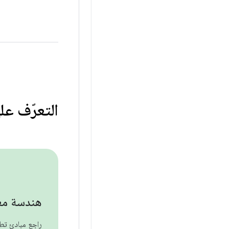
التعرّف على 
هندسة مع
راجِع مبادئ ت