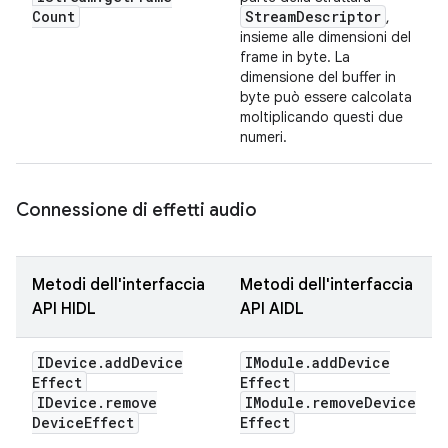
Count
Stream
Descriptor
,
insieme alle dimensioni del
frame in byte. La
dimensione del buffer in
byte può essere calcolata
moltiplicando questi due
numeri.
Connessione di effetti audio
Metodi dell'interfaccia
Metodi dell'interfaccia
API HIDL
API AIDL
IDevice
.
add
Device
IModule
.
add
Device
Effect
Effect
IDevice
.
remove
IModule
.
remove
Device
Device
Effect
Effect