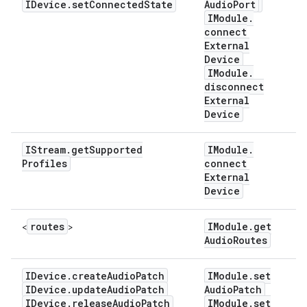
IDevice
.
set
Connected
State
Audio
Port
IModule
.
connect
External
Device
IModule
.
disconnect
External
Device
IStream
.
get
Supported
IModule
.
Profiles
connect
External
Device
routes
IModule
.
get
<
>
Audio
Routes
IDevice
.
create
Audio
Patch
IModule
.
set
IDevice
.
update
Audio
Patch
Audio
Patch
IDevice
.
release
Audio
Patch
IModule
.
set