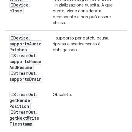
IDevice
.
l'inizializzazione riuscita. A quel
close
punto, viene considerata
permanente e non può essere
chiusa.
IDevice
.
Il supporto per patch, pausa,
supports
Audio
ripresa e scaricamento è
Patches
obbligatorio.
IStream
Out
.
supports
Pause
And
Resume
IStream
Out
.
supports
Drain
IStream
Out
.
Obsoleto.
get
Render
Position
IStream
Out
.
get
Next
Write
Timestamp