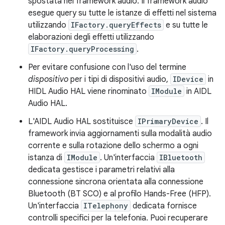
spostata nel framework audio. Il framework audio
esegue query su tutte le istanze di effetti nel sistema
utilizzando
IFactory.queryEffects
e su tutte le
elaborazioni degli effetti utilizzando
IFactory.queryProcessing
.
Per evitare confusione con l'uso del termine
dispositivo
per i tipi di dispositivi audio,
IDevice
in
HIDL Audio HAL viene rinominato
IModule
in AIDL
Audio HAL.
L'AIDL Audio HAL sostituisce
IPrimaryDevice
. Il
framework invia aggiornamenti sulla modalità audio
corrente e sulla rotazione dello schermo a ogni
istanza di
IModule
. Un'interfaccia
IBluetooth
dedicata gestisce i parametri relativi alla
connessione sincrona orientata alla connessione
Bluetooth (BT SCO) e al profilo Hands-Free (HFP).
Un'interfaccia
ITelephony
dedicata fornisce
controlli specifici per la telefonia. Puoi recuperare