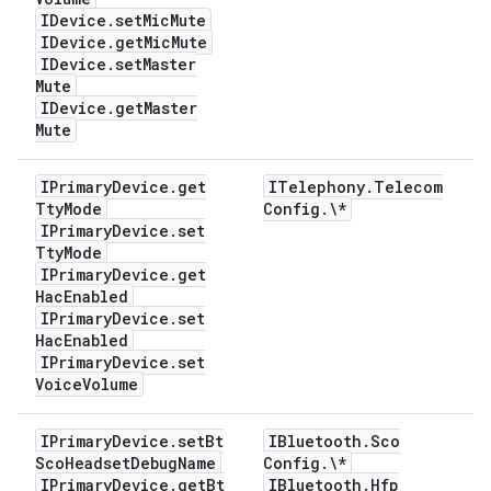
IDevice
.
set
Mic
Mute
IDevice
.
get
Mic
Mute
IDevice
.
set
Master
Mute
IDevice
.
get
Master
Mute
IPrimary
Device
.
get
ITelephony
.
Telecom
Tty
Mode
Config
.
\*
IPrimary
Device
.
set
Tty
Mode
IPrimary
Device
.
get
Hac
Enabled
IPrimary
Device
.
set
Hac
Enabled
IPrimary
Device
.
set
Voice
Volume
IPrimary
Device
.
set
Bt
IBluetooth
.
Sco
Sco
Headset
Debug
Name
Config
.
\*
IPrimary
Device
.
get
Bt
IBluetooth
.
Hfp