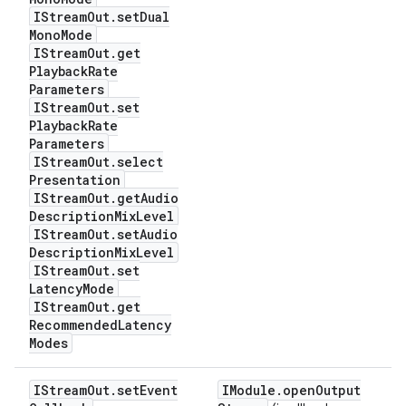
IStream
Out
.
set
Dual
Mono
Mode
IStream
Out
.
get
Playback
Rate
Parameters
IStream
Out
.
set
Playback
Rate
Parameters
IStream
Out
.
select
Presentation
IStream
Out
.
get
Audio
Description
Mix
Level
IStream
Out
.
set
Audio
Description
Mix
Level
IStream
Out
.
set
Latency
Mode
IStream
Out
.
get
Recommended
Latency
Modes
IStream
Out
.
set
Event
IModule
.
open
Output