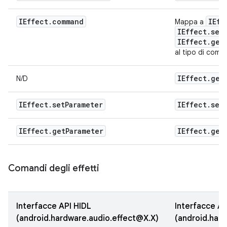
IEffect
.
command
IEff
Mappa a
IEffect
.
set
IEffect
.
get
al tipo di coma
IEffect
.
get
N/D
IEffect
.
set
Parameter
IEffect
.
set
IEffect
.
get
Parameter
IEffect
.
get
Comandi degli effetti
Interfacce API HIDL
Interfacce AP
(android.hardware.audio.effect@X.X)
(android.hard