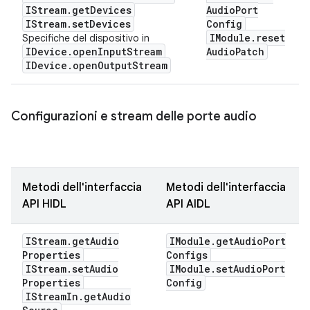
IStream
.
get
Devices
Audio
Port
IStream
.
set
Devices
Config
IModule
.
reset
Specifiche del dispositivo in
IDevice
.
open
Input
Stream
Audio
Patch
IDevice
.
open
Output
Stream
Configurazioni e stream delle porte audio
Metodi dell'interfaccia
Metodi dell'interfaccia
API HIDL
API AIDL
IStream
.
get
Audio
IModule
.
get
Audio
Port
Properties
Configs
IStream
.
set
Audio
IModule
.
set
Audio
Port
Properties
Config
IStream
In
.
get
Audio