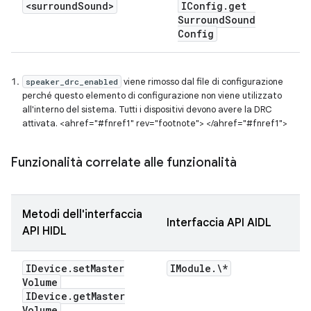
<surround
Sound>
IConfig
.
get
Surround
Sound
Config
viene rimosso dal file di configurazione
speaker_drc_enabled
perché questo elemento di configurazione non viene utilizzato
all'interno del sistema. Tutti i dispositivi devono avere la DRC
attivata. <ahref="#fnref1" rev="footnote"> </ahref="#fnref1">
Funzionalità correlate alle funzionalità
Metodi dell'interfaccia
Interfaccia API AIDL
API HIDL
IDevice
.
set
Master
IModule
.
\*
Volume
IDevice
.
get
Master
Volume