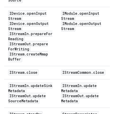
Source
IDevice
.
open
Input
IModule
.
open
Input
Stream
Stream
IDevice
.
open
Output
IModule
.
open
Output
Stream
Stream
IStream
In
.
prepare
For
Reading
IStream
Out
.
prepare
For
Writing
IStream
.
create
Mmap
Buffer
IStream
.
close
IStream
Common
.
close
IStream
In
.
update
Sink
IStream
In
.
update
Metadata
Metadata
IStream
Out
.
update
IStream
Out
.
update
Source
Metadata
Metadata