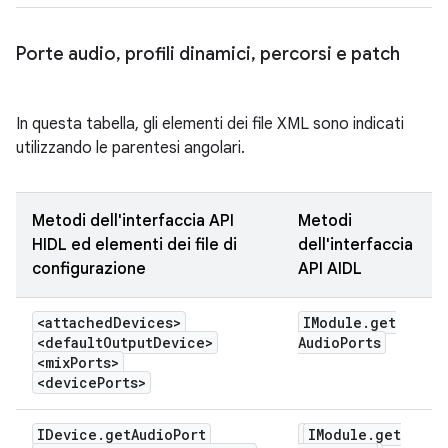
Porte audio
,
profili dinamici
,
percorsi e patch
In questa tabella, gli elementi dei file XML sono indicati
utilizzando le parentesi angolari.
Metodi dell'interfaccia API
Metodi
HIDL ed elementi dei file di
dell'interfaccia
configurazione
API AIDL
<attached
Devices>
IModule
.
get
<default
Output
Device>
Audio
Ports
<mix
Ports>
<device
Ports>
IDevice
.
get
Audio
Port
IModule
.
get