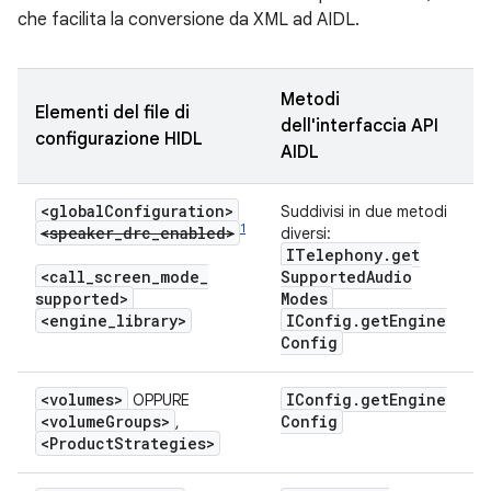
che facilita la conversione da XML ad AIDL.
Metodi
Elementi del file di
dell'interfaccia API
configurazione HIDL
AIDL
<global
Configuration>
Suddivisi in due metodi
1
<speaker_drc_enabled>
diversi:
ITelephony
.
get
<call
_
screen
_
mode
_
Supported
Audio
supported>
Modes
<engine
_
library>
IConfig
.
get
Engine
Config
<volumes>
IConfig
.
get
Engine
OPPURE
<volume
Groups>
Config
,
<Product
Strategies>