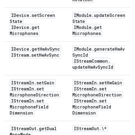
IDevice
.
set
Screen
IModule
.
update
Screen
State
State
IDevice
.
get
IModule
.
get
Microphones
Microphones
IDevice
.
get
Hw
Av
Sync
IModule
.
generate
Hw
Av
IStream
.
set
Hw
Av
Sync
Sync
Id
IStream
Common
.
update
Hw
Av
Sync
Id
IStream
In
.
set
Gain
IStream
In
.
set
Hw
Gain
IStream
In
.
set
IStream
In
.
set
Microphone
Direction
Microphone
Direction
IStream
In
.
set
IStream
In
.
set
Microphone
Field
Microphone
Field
Dimension
Dimension
IStream
Out
.
get
Dual
IStream
Out
.
\*
Mono
Mode