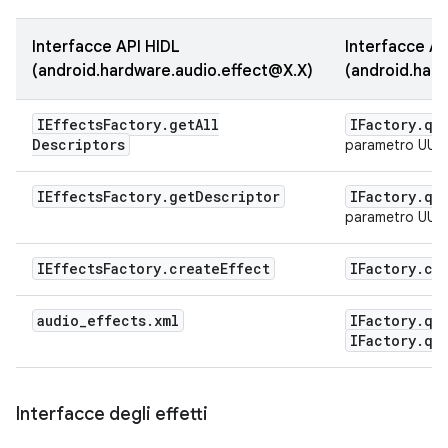
Interfacce API HIDL
Interfacce AP
(android.hardware.audio.effect@X.X)
(android.hard
IEffects
Factory
.
get
All
IFactory
.
qu
Descriptors
parametro UUID
IEffects
Factory
.
get
Descriptor
IFactory
.
qu
parametro UUI
IEffects
Factory
.
create
Effect
IFactory
.
cr
audio
_
effects
.
xml
IFactory
.
qu
IFactory
.
qu
Interfacce degli effetti