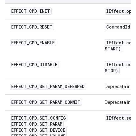
EFFECT
_
CMD
_
INIT
IEffect
.
ope
EFFECT
_
CMD
_
RESET
Command
Id
.
R
EFFECT
_
CMD
_
ENABLE
IEffect
.
com
START)
EFFECT
_
CMD
_
DISABLE
IEffect
.
com
STOP)
EFFECT
_
CMD
_
SET
_
PARAM
_
DEFERRED
Deprecata in Ef
EFFECT
_
CMD
_
SET
_
PARAM
_
COMMIT
Deprecata in Ef
EFFECT
_
CMD
_
SET
_
CONFIG
IEffect
.
set
EFFECT
_
CMD
_
SET
_
PARAM
EFFECT
_
CMD
_
SET
_
DEVICE