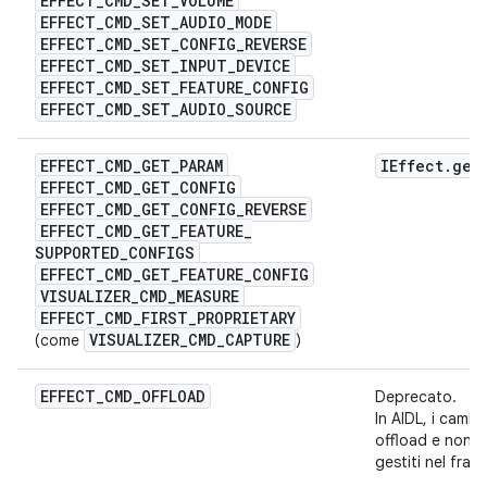
EFFECT
_
CMD
_
SET
_
VOLUME
EFFECT
_
CMD
_
SET
_
AUDIO
_
MODE
EFFECT
_
CMD
_
SET
_
CONFIG
_
REVERSE
EFFECT
_
CMD
_
SET
_
INPUT
_
DEVICE
EFFECT
_
CMD
_
SET
_
FEATURE
_
CONFIG
EFFECT
_
CMD
_
SET
_
AUDIO
_
SOURCE
EFFECT
_
CMD
_
GET
_
PARAM
IEffect
.
get
EFFECT
_
CMD
_
GET
_
CONFIG
EFFECT
_
CMD
_
GET
_
CONFIG
_
REVERSE
EFFECT
_
CMD
_
GET
_
FEATURE
_
SUPPORTED
_
CONFIGS
EFFECT
_
CMD
_
GET
_
FEATURE
_
CONFIG
VISUALIZER
_
CMD
_
MEASURE
EFFECT
_
CMD
_
FIRST
_
PROPRIETARY
VISUALIZER
_
CMD
_
CAPTURE
(come
)
EFFECT
_
CMD
_
OFFLOAD
Deprecato.
In AIDL, i cambi
offload e non 
gestiti nel fra