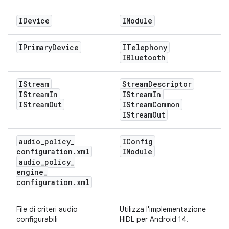
IDevice
IModule
IPrimary
Device
ITelephony
IBluetooth
IStream
Stream
Descriptor
IStream
In
IStream
In
IStream
Out
IStream
Common
IStream
Out
audio
_
policy
_
IConfig
configuration
.
xml
IModule
audio
_
policy
_
engine
_
configuration
.
xml
File di criteri audio
Utilizza l'implementazione
configurabili
HIDL per Android 14.