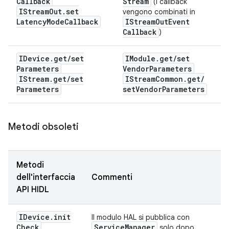
Callback
Stream
(i callback
IStream
Out
.
set
vengono combinati in
Latency
Mode
Callback
IStream
Out
Event
Callback
)
IDevice
.
get
/
set
IModule
.
get
/
set
Parameters
Vendor
Parameters
IStream
.
get
/
set
IStream
Common
.
get
/
Parameters
set
Vendor
Parameters
Metodi obsoleti
Metodi
dell'interfaccia
Commenti
API HIDL
IDevice
.
init
Il modulo HAL si pubblica con
Check
Service
Manager
solo dopo