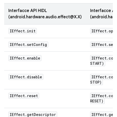
Interfacce API HIDL
Interfacce AP
(android.hardware.audio.effect@X.X)
(android.hard
IEffect
.
init
IEffect
.
ope
IEffect
.
set
Config
IEffect
.
set
IEffect
.
enable
IEffect
.
com
START)
IEffect
.
disable
IEffect
.
com
STOP)
IEffect
.
reset
IEffect
.
com
RESET)
IEffect
.
get
Descriptor
IEffect
.
get