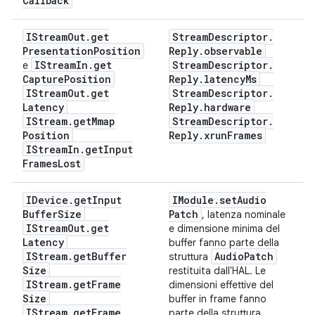
Callback
IStream
Out
.
get
Stream
Descriptor
.
Presentation
Position
Reply
.
observable
IStream
In
.
get
Stream
Descriptor
.
e
Capture
Position
Reply
.
latency
Ms
IStream
Out
.
get
Stream
Descriptor
.
Latency
Reply
.
hardware
IStream
.
get
Mmap
Stream
Descriptor
.
Position
Reply
.
xrun
Frames
IStream
In
.
get
Input
Frames
Lost
IDevice
.
get
Input
IModule
.
set
Audio
Buffer
Size
Patch
, latenza nominale
IStream
Out
.
get
e dimensione minima del
Latency
buffer fanno parte della
IStream
.
get
Buffer
Audio
Patch
struttura
Size
restituita dall'HAL. Le
IStream
.
get
Frame
dimensioni effettive del
Size
buffer in frame fanno
IStream
.
get
Frame
parte della struttura