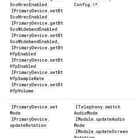
Sco
Nrec
Enabled
Config
.
\*
IPrimary
Device
.
set
Bt
Sco
Nrec
Enabled
IPrimary
Device
.
get
Bt
Sco
Wideband
Enabled
IPrimary
Device
.
set
Bt
Sco
Wideband
Enabled
,
IPrimary
Device
.
get
Bt
Hfp
Enabled
IPrimary
Device
.
set
Bt
Hfp
Enabled
IPrimary
Device
.
set
Bt
Hfp
Sample
Rate
IPrimary
Device
.
set
Bt
Hfp
Volume
IPrimary
Device
.
set
ITelephony
.
switch
Mode
Audio
Mode
IPrimary
Device
.
IModule
.
update
Audio
update
Rotation
Mode
IModule
.
update
Screen
Rotation