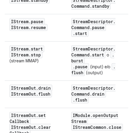
IStream
.
standby
Stream
Descriptor
.
Command
.
standby
IStream
.
pause
Stream
Descriptor
.
IStream
.
resume
Command
.
pause
.
start
IStream
.
start
Stream
Descriptor
.
IStream
.
stop
Command
.
start
.
o
burst
(stream MMAP)
.
pause
.
(input) e/o
flush
(output)
IStream
Out
.
drain
Stream
Descriptor
.
IStream
Out
.
flush
Command
.
drain
.
flush
IStream
Out
.
set
IModule
.
open
Output
Callback
Stream
IStream
Out
.
clear
IStream
Common
.
close