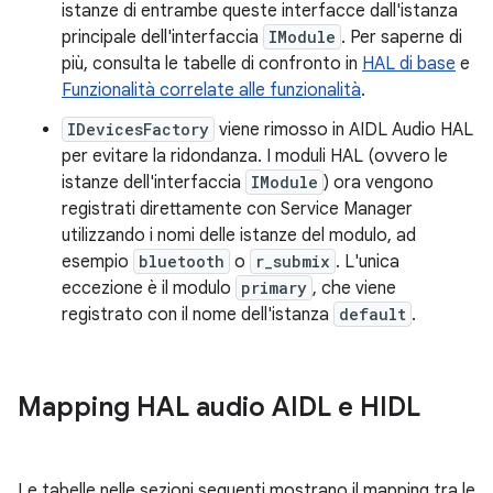
istanze di entrambe queste interfacce dall'istanza
principale dell'interfaccia
IModule
. Per saperne di
più, consulta le tabelle di confronto in
HAL di base
e
Funzionalità correlate alle funzionalità
.
IDevicesFactory
viene rimosso in AIDL Audio HAL
per evitare la ridondanza. I moduli HAL (ovvero le
istanze dell'interfaccia
IModule
) ora vengono
registrati direttamente con Service Manager
utilizzando i nomi delle istanze del modulo, ad
esempio
bluetooth
o
r_submix
. L'unica
eccezione è il modulo
primary
, che viene
registrato con il nome dell'istanza
default
.
Mapping HAL audio AIDL e HIDL
Le tabelle nelle sezioni seguenti mostrano il mapping tra le