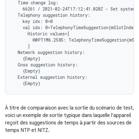
Time
change
66261
/
2021-02-24T17:12:41.020Z
-
Set
system
Telephony
suggestion
key
idx:
val
idx:
0=TelephonyTimeSuggestion{mSlotIndex=
Historic
0@PT1M6.258S:
TelephonyTimeSuggestion{mSl
Network
suggestion
Gnss
suggestion
External
suggestion
À titre de comparaison avec la sortie du scénario de test,
voici un exemple de sortie typique dans laquelle l'appareil
reçoit des suggestions de temps à partir des sources de
temps NTP et NITZ.