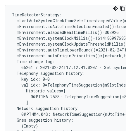
mLastAutoSystemClockTimeSet=TimestampedValue{mR
Time
change
66261
/
2021-02-24T17:12:41.020Z
-
Set
system
Telephony
suggestion
key
idx:
val
idx:
0=TelephonyTimeSuggestion{mSlotIndex=
Historic
0@PT1M6.258S:
TelephonyTimeSuggestion{mSl
Network
suggestion
0@PT4M4.04S:
NetworkTimeSuggestion{mUtcTime=T
Gnss
suggestion