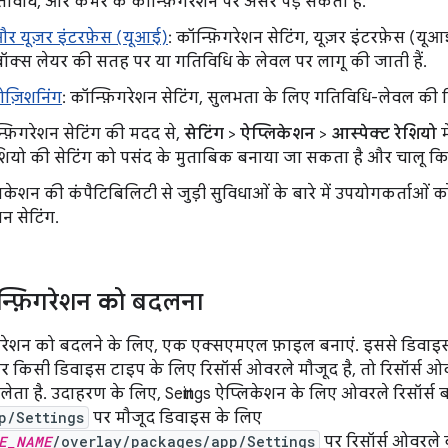
तिविधि, और कैमरे के कॉन्फ़िगरेशन पर असर पड़ सकता है.
 और यूज़र इंटरफ़ेस (यूआई)
: कॉन्फ़िगरेशन सेटिंग, यूज़र इंटरफ़ेस (य
ॉक्स लेयर की सतह पर या गतिविधि के लेवल पर लागू की जाती हैं.
ोज़िशनिंग
: कॉन्फ़िगरेशन सेटिंग, सुलभता के लिए गतिविधि-लेवल की विं
्फ़िगरेशन सेटिंग की मदद से,
सेटिंग
>
ऐप्लिकेशन
>
आस्पेक्ट रेशियो
म
ेशियो की सेटिंग को पसंद के मुताबिक बनाया जा सकता है और चालू क
लिकेशन की कंपैटिबिलिटी से जुड़ी सुविधाओं के बारे में उपयोगकर्ताओं 
न सेटिंग.
ॉन्फ़िगरेशन को बदलना
िगरेशन को बदलने के लिए, एक एक्सएमएल फ़ाइल बनाएं. इससे डिवाइस 
किसी डिवाइस टाइप के लिए रिसॉर्स ओवरले मौजूद है, तो रिसॉर्स ओव
 लेता है. उदाहरण के लिए, Settings ऐप्लिकेशन के लिए ओवरले रिसॉर्स ब
p/Settings
पर मौजूद डिवाइस के लिए
E_NAME
/overlay/packages/app/Settings
पर रिसॉर्स ओवरले ब