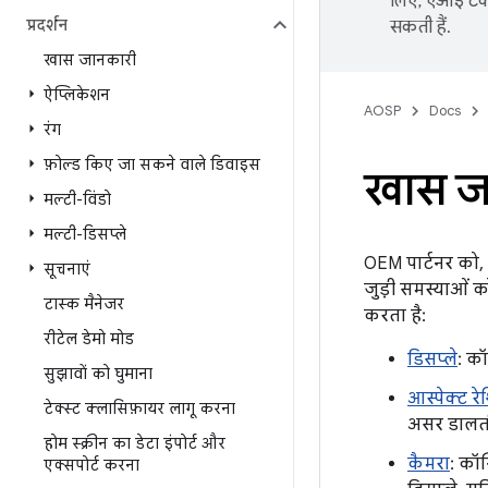
लिए, एआई टेक्
प्रदर्शन
सकती हैं.
खास जानकारी
ऐप्लिकेशन
AOSP
Docs
रंग
फ़ोल्ड किए जा सकने वाले डिवाइस
खास ज
मल्टी-विंडो
मल्टी-डिसप्ले
OEM पार्टनर को, 
सूचनाएं
जुड़ी समस्याओं क
टास्क मैनेजर
करता है:
रीटेल डेमो मोड
डिसप्ले
: कॉ
सुझावों को घुमाना
आस्पेक्ट रे
टेक्स्ट क्लासिफ़ायर लागू करना
असर डालती 
होम स्क्रीन का डेटा इंपोर्ट और
कैमरा
: कॉन
एक्सपोर्ट करना