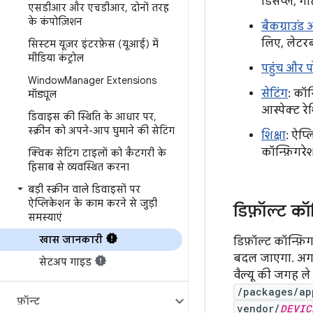
डिसप्ले, ग
एसडीआर और एचडीआर
,
दोनों तरह
के कंपोज़िशन
बैकग्राउंड
लिए, लेटरब
सिस्टम यूज़र इंटरफ़ेस (यूआई) में
मीडिया कंट्रोल
पहुंच और प
Window
Manager Extensions
सेटिंग
: कॉन
मॉड्यूल
आस्पेक्ट र
डिवाइस की स्थिति के आधार पर
,
स्क्रीन को अपने-आप घुमाने की सेटिंग
शिक्षा
: ऐप्
कॉन्फ़िगरेश
क्विक सेटिंग टाइलों को कैटगरी के
हिसाब से व्यवस्थित करना
बड़ी स्क्रीन वाले डिवाइसों पर
ऐप्लिकेशन के काम करने से जुड़ी
डिफ़ॉल्ट क
समस्याएं
खास जानकारी
डिफ़ॉल्ट कॉन्फ़
बदल जाएगा. अगर 
सेटअप गाइड
वैल्यू की जगह ले
/packages/ap
फ़ॉन्ट
vendor/
DEVIC