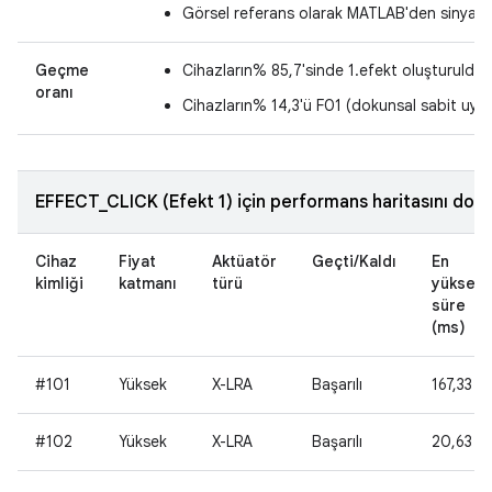
Görsel referans olarak MATLAB'den sinyal g
Geçme
Cihazların% 85,7'sinde 1.efekt oluşturuldu
oranı
Cihazların% 14,3'ü F01 (dokunsal sabit uyg
EFFECT_CLICK (Efekt 1) için performans haritasını dold
Cihaz
Fiyat
Aktüatör
Geçti/Kaldı
En
kimliği
katmanı
türü
yüksek
süre
(ms)
#101
Yüksek
X-LRA
Başarılı
167,33
#102
Yüksek
X-LRA
Başarılı
20,63