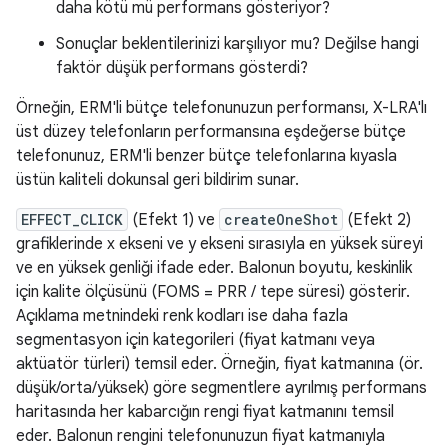
daha kötü mü performans gösteriyor?
Sonuçlar beklentilerinizi karşılıyor mu? Değilse hangi
faktör düşük performans gösterdi?
Örneğin, ERM'li bütçe telefonunuzun performansı, X-LRA'lı
üst düzey telefonların performansına eşdeğerse bütçe
telefonunuz, ERM'li benzer bütçe telefonlarına kıyasla
üstün kaliteli dokunsal geri bildirim sunar.
EFFECT_CLICK
(Efekt 1) ve
createOneShot
(Efekt 2)
grafiklerinde x ekseni ve y ekseni sırasıyla en yüksek süreyi
ve en yüksek genliği ifade eder. Balonun boyutu, keskinlik
için kalite ölçüsünü (FOMS = PRR / tepe süresi) gösterir.
Açıklama metnindeki renk kodları ise daha fazla
segmentasyon için kategorileri (fiyat katmanı veya
aktüatör türleri) temsil eder. Örneğin, fiyat katmanına (ör.
düşük/orta/yüksek) göre segmentlere ayrılmış performans
haritasında her kabarcığın rengi fiyat katmanını temsil
eder. Balonun rengini telefonunuzun fiyat katmanıyla