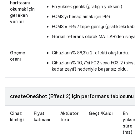
haritasını
En yüksek genlik (grafiğin y ekseni)
okumak için
gereken
FOMS'yi hesaplamak için PRR
veriler
FOMS = PRR / tepe genliği (grafikteki kabar
Görsel referans olarak MATLAB'den sinyal g
Geçme
Cihazların% 89,3'ü 2. efekti oluşturdu.
oranı
Cihazların% 10,7'si F02 veya F03-2 (sinyal 
kadar zayıf) nedeniyle başarısız oldu.
createOneShot (Effect 2) için performans tablosunu do
Cihaz
Fiyat
Aktüatör
Geçti/Kaldı
En
kimliği
katmanı
türü
yüksek
süre
(ms)