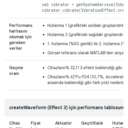
val vibrator = getSystemService(Vibra
Performans
Hızlanma 1 (grafikteki soldaki gruplandırılm
haritasını
Hızlanma 2 (grafikteki sağdaki gruplandırıl
okumak için
gereken
1. hızlanma (%50 genlik) ile 2. hızlanma (%1
veriler
Görsel referans olarak MATLAB'den sinyal g
Geçme
Cihazların% 32,1'i 3.efekti beklendiği gibi o
oranı
Cihazların% 67,9'u F04 (10,7%, Acceleration 
arasında beklendiği gibi fark yok) nedeniyle
createWaveform (Effect 3) için performans tablosunu d
Cihaz
Fiyat
Aktüatör
Geçti/Kaldı
Hızlanm