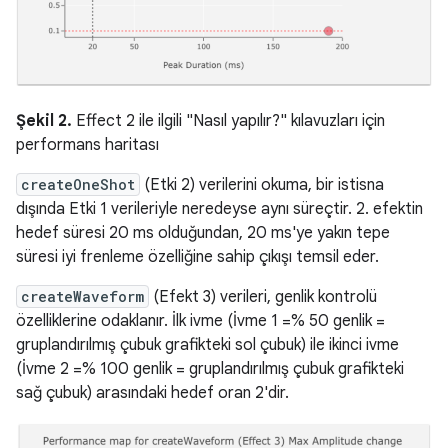
Şekil 2.
Effect 2 ile ilgili "Nasıl yapılır?" kılavuzları için
performans haritası
createOneShot
(Etki 2) verilerini okuma, bir istisna
dışında Etki 1 verileriyle neredeyse aynı süreçtir. 2. efektin
hedef süresi 20 ms olduğundan, 20 ms'ye yakın tepe
süresi iyi frenleme özelliğine sahip çıkışı temsil eder.
createWaveform
(Efekt 3) verileri, genlik kontrolü
özelliklerine odaklanır. İlk ivme (İvme 1 =% 50 genlik =
gruplandırılmış çubuk grafikteki sol çubuk) ile ikinci ivme
(İvme 2 =% 100 genlik = gruplandırılmış çubuk grafikteki
sağ çubuk) arasındaki hedef oran 2'dir.