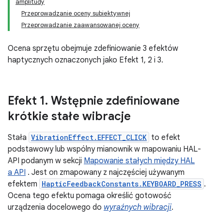
amplitudy
Przeprowadzanie oceny subiektywnej
Przeprowadzanie zaawansowanej oceny
Ocena sprzętu obejmuje zdefiniowanie 3 efektów
haptycznych oznaczonych jako Efekt 1, 2 i 3.
Efekt 1
.
Wstępnie zdefiniowane
krótkie stałe wibracje
Stała
VibrationEffect.EFFECT_CLICK
to efekt
podstawowy lub wspólny mianownik w mapowaniu HAL-
API podanym w sekcji
Mapowanie stałych między HAL
a API
. Jest on zmapowany z najczęściej używanym
efektem
HapticFeedbackConstants.KEYBOARD_PRESS
.
Ocena tego efektu pomaga określić gotowość
urządzenia docelowego do
wyraźnych wibracji
.