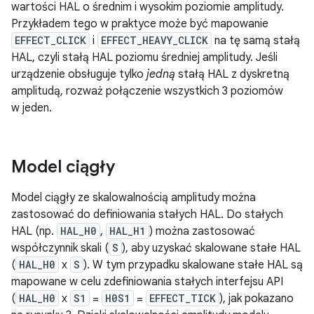
wartości HAL o średnim i wysokim poziomie amplitudy.
Przykładem tego w praktyce może być mapowanie
EFFECT_CLICK
i
EFFECT_HEAVY_CLICK
na tę samą stałą
HAL, czyli stałą HAL poziomu średniej amplitudy. Jeśli
urządzenie obsługuje tylko
jedną
stałą HAL z dyskretną
amplitudą, rozważ połączenie wszystkich 3 poziomów
w jeden.
Model ciągły
Model ciągły ze skalowalnością amplitudy można
zastosować do definiowania stałych HAL. Do stałych
HAL (np.
HAL_H0
,
HAL_H1
) można zastosować
współczynnik skali (
S
), aby uzyskać skalowane stałe HAL
(
HAL_H0
x
S
). W tym przypadku skalowane stałe HAL są
mapowane w celu zdefiniowania stałych interfejsu API
(
HAL_H0
x
S1
=
H0S1
=
EFFECT_TICK
), jak pokazano