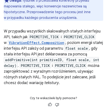
Uwaga:
rysunek 5 przedstawia konkretny przykład
mapowania stałego, więc konwencje nazewnictwa są
hipotetyczne. Przeprowadzenie tego procesu jest inne
w przypadku każdego producenta urządzenia.
W przypadku wszystkich skalowalnych stałych interfejsu
API, takich jak
PRIMITIVE_TICK
i
PRIMITIVE_CLICK
w
VibrationEffect.Composition
, poziom energii stałej
interfejsu API zależy od parametru
float scale
, gdy
stała interfejsu API jest deklarowana za pomocą
addPrimitive(int primitiveID, float scale, int
delay)
.
PRIMITIVE_TICK
i
PRIMITIVE_CLICK
można
zaprojektować z wyraźnym rozróżnieniem, używając
różnych stałych HAL. To podejście jest zalecane, jeśli
chcesz dodać wariację
tekstury
.
Czy te wskazówki były pomocne?