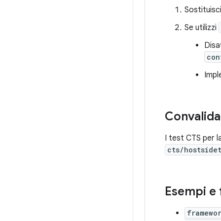
Sostituisci
Se utilizzi
Disa
con
Impl
Convalida
I test CTS per l
cts/hostside
Esempi e 
framewo