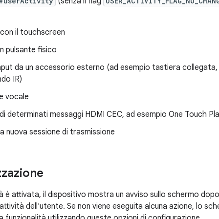
#userActivity
(senza il flag
USER_ACTIVITY_FLAG_NO_CHAN
 con il touchscreen
 pulsante fisico
input da un accessorio esterno (ad esempio tastiera collegat
do IR)
e vocale
 di determinati messaggi HDMI CEC, ad esempio One Touch Pl
na nuova sessione di trasmissione
zzazione
tà è attivata, il dispositivo mostra un avviso sullo schermo do
nattività dell'utente. Se non viene eseguita alcuna azione, lo sc
a funzionalità utilizzando queste opzioni di configurazione.