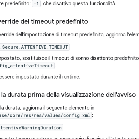
re predefinito:
-1
, che disattiva questa funzionalità.
verride del timeout predefinito
verride dell'impostazione di timeout predefinita, aggiorna l'el
s.Secure.ATTENTIVE_TIMEOUT
mpostato, sostituisce il timeout di sonno disattento predefini
fig_attentiveTimeout
.
essere impostato durante il runtime.
la durata prima della visualizzazione dell'avviso
la durata, aggiorna il seguente elemento in
ase/core/res/res/values/config.xml
:
attentiveWarningDuration