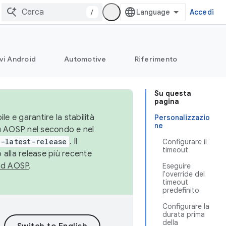
/
Accedi
vi Android
Automotive
Riferimento
Su questa
pagina
le e garantire la stabilità
Personalizzazio
ne
su AOSP nel secondo e nel
-latest-release
. Il
Configurare il
timeout
 alla release più recente
ad AOSP
.
Eseguire
l'override del
timeout
predefinito
Configurare la
durata prima
della