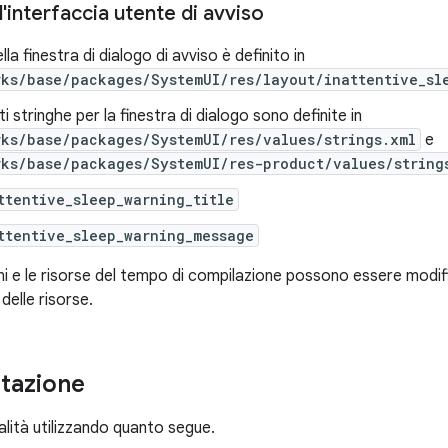
l'interfaccia utente di avviso
ella finestra di dialogo di avviso è definito in
rks/base/packages/SystemUI/res/layout/inattentive_sl
i stringhe per la finestra di dialogo sono definite in
rks/base/packages/SystemUI/res/values/strings.xml
e
rks/base/packages/SystemUI/res-product/values/string
ttentive_sleep_warning_title
ttentive_sleep_warning_message
ni e le risorse del tempo di compilazione possono essere modif
delle risorse.
tazione
nalità utilizzando quanto segue.