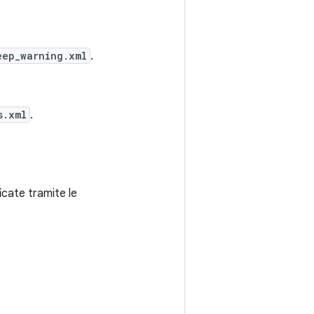
eep_warning.xml
.
s.xml
.
icate tramite le