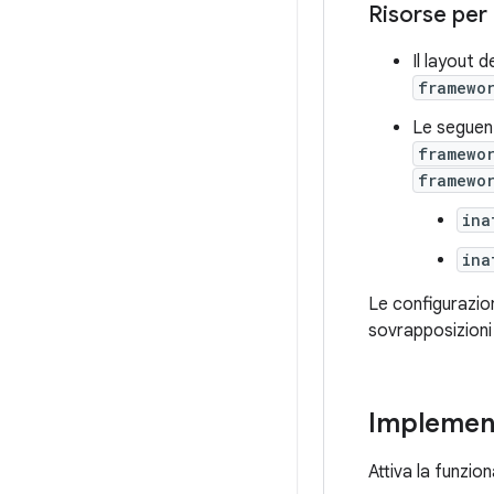
Risorse per 
Il layout d
framewo
Le seguent
framewo
framewo
ina
ina
Le configurazio
sovrapposizioni 
Implemen
Attiva la funzio