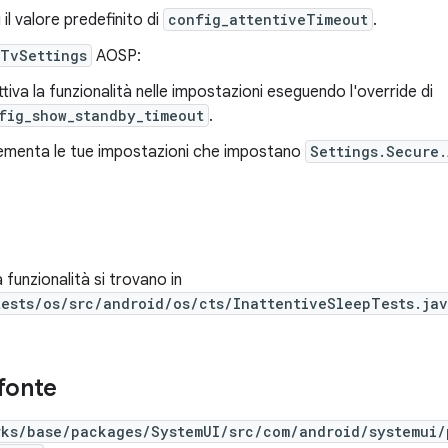
 il valore predefinito di
config_attentiveTimeout
.
TvSettings
AOSP:
ttiva la funzionalità nelle impostazioni eseguendo l'override di
fig_show_standby_timeout
.
ementa le tue impostazioni che impostano
Settings.Secure
a funzionalità si trovano in
tests/os/src/android/os/cts/InattentiveSleepTests.ja
fonte
rks/base/packages/SystemUI/src/com/android/systemui/