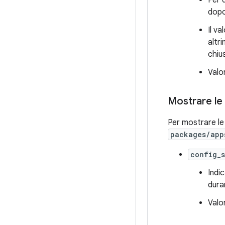
Per 
dopo
Il v
altr
chiu
Valo
Mostrare le 
Per mostrare le
packages/app
config_
Indi
dura
Valo