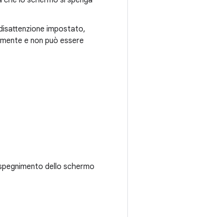
a che lo schermo si spenga
 disattenzione impostato,
ntemente e non può essere
o spegnimento dello schermo