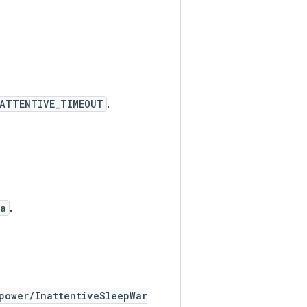
.ATTENTIVE_TIMEOUT
.
va
.
power/InattentiveSleepWar