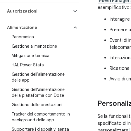
PowerManager
esemplificativo:
Autorizzazioni
Interagire
Alimentazione
Premere un
Panoramica
Eventi di 
Gestione alimentazione
telecoman
Mitigazione termica
Interazion
HAL Power Stats
Ricezione
Gestione dell'alimentazione
Avvio di u
delle app
Gestione dell'alimentazione
della piattaforma con Doze
Personali
Gestione delle prestazioni
Tracker del comportamento in
Se la funzionali
background delle app
specificato di i
Supportare i dispositivi senza
personalizzare l