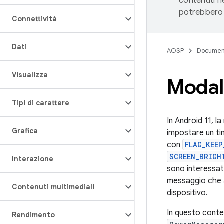
contenuti ne
potrebbero 
Connettività
Dati
AOSP
Documen
Visualizza
Modali
Tipi di carattere
In Android 11, l
Grafica
impostare un tim
con
FLAG_KEEP
SCREEN_BRIGH
Interazione
sono interessat
messaggio che av
Contenuti multimediali
dispositivo.
In questo contes
Rendimento