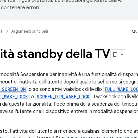
lla tua lingua preferita. Le traduzioni generate dall'AI
contenere errori.
ti
Argomenti principali
Que
tà standby della TV
a modalità Sospensione per inattività è una funzionalità di risp
eout di inattività dell'utente dopo il quale lo schermo si spegne
_SCREEN_ON
o se sono attivi wakelock di livello
FULL_WAKE_LO
T_WAKE_LOCK
o
SCREEN_DIM_WAKE_LOCK
. I wakelock con livel
i da questa funzionalità. Poco prima della scadenza del timeout
visa l'utente che il dispositivo entrerà in modalità sospension
to, l'attività dell'utente si riferisce a qualsiasi elemento che a