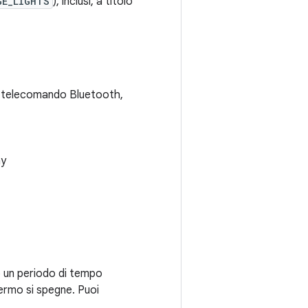
GE_LIGHTS
), inclusi, a titolo
a, telecomando Bluetooth,
ay
po un periodo di tempo
hermo si spegne. Puoi