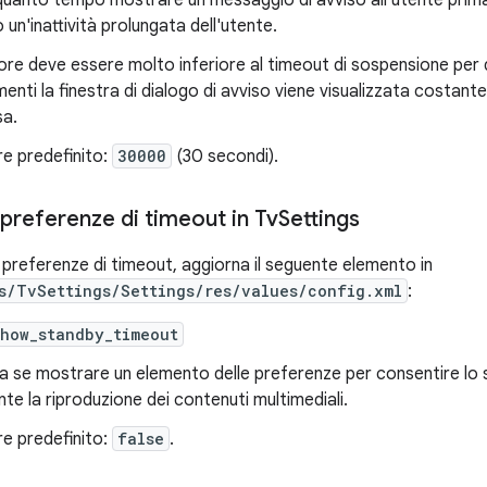
quanto tempo mostrare un messaggio di avviso all'utente prim
 un'inattività prolungata dell'utente.
alore deve essere molto inferiore al timeout di sospensione per
imenti la finestra di dialogo di avviso viene visualizzata costa
sa.
re predefinito:
30000
(30 secondi).
preferenze di timeout in Tv
Settings
 preferenze di timeout, aggiorna il seguente elemento in
s/TvSettings/Settings/res/values/config.xml
:
show_standby_timeout
ca se mostrare un elemento delle preferenze per consentire l
nte la riproduzione dei contenuti multimediali.
re predefinito:
false
.