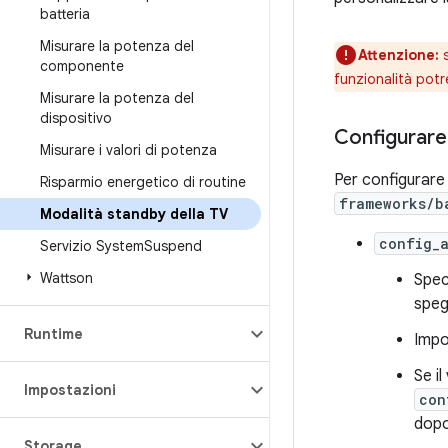
batteria
Misurare la potenza del
Attenzione:
s
componente
funzionalità pot
Misurare la potenza del
dispositivo
Configurare 
Misurare i valori di potenza
Per configurare 
Risparmio energetico di routine
frameworks/b
Modalità standby della TV
config_
Servizio System
Suspend
Wattson
Speci
speg
Runtime
Impo
Se i
Impostazioni
con
dopo 
Storage