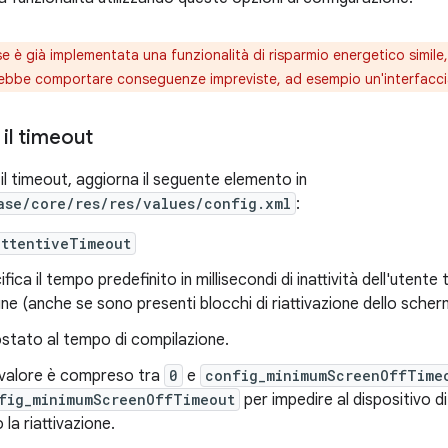
e è già implementata una funzionalità di risparmio energetico simile, 
rebbe comportare conseguenze impreviste, ad esempio un'interfaccia
il timeout
il timeout, aggiorna il seguente elemento in
ase/core/res/res/values/config.xml
:
attentiveTimeout
fica il tempo predefinito in millisecondi di inattività dell'utente
ne (anche se sono presenti blocchi di riattivazione dello scher
stato al tempo di compilazione.
l valore è compreso tra
0
e
config_minimumScreenOffTime
fig_minimumScreenOffTimeout
per impedire al dispositivo 
la riattivazione.