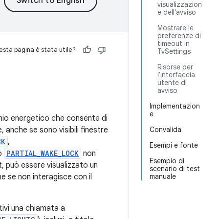
visualizzazion
e dell'avviso
Mostrare le
preferenze di
timeout in
sta pagina è stata utile?
TvSettings
Risorse per
l'interfaccia
utente di
avviso
Implementazion
e
armio energetico che consente di
, anche se sono visibili finestre
Convalida
CK
,
Esempi e fonte
lo
PARTIAL_WAKE_LOCK
non
Esempio di
, può essere visualizzato un
scenario di test
e se non interagisce con il
manuale
ttivi una chiamata a