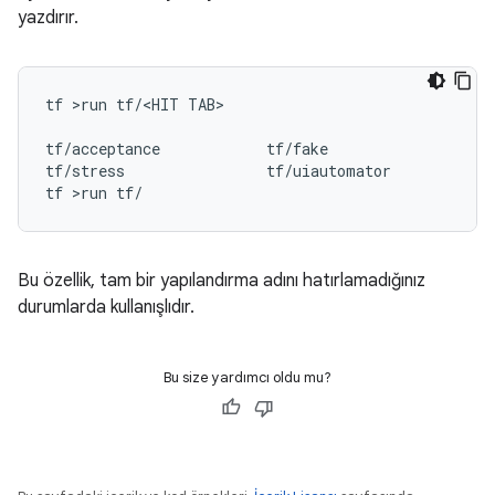
yazdırır.
tf
>run
tf/<HIT
TAB>

tf/acceptance
tf/fake
t
tf/stress
tf/uiautomator
tf
>run
Bu özellik, tam bir yapılandırma adını hatırlamadığınız
durumlarda kullanışlıdır.
Bu size yardımcı oldu mu?