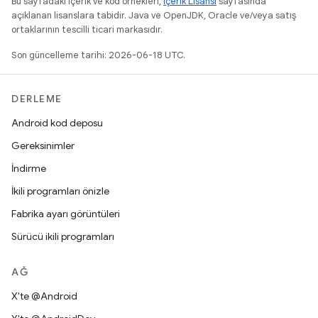
Bu sayfadaki içerik ve kod örnekleri,
İçerik Lisansı
sayfasında
açıklanan lisanslara tabidir. Java ve OpenJDK, Oracle ve/veya satış
ortaklarının tescilli ticari markasıdır.
Son güncelleme tarihi: 2026-06-18 UTC.
DERLEME
Android kod deposu
Gereksinimler
İndirme
İkili programları önizle
Fabrika ayarı görüntüleri
Sürücü ikili programları
AĞ
X'te @Android