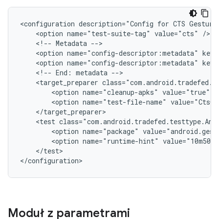
<configuration
description="Config
for
CTS
Gesture
<option
name="test-suite-tag"
value="cts"
<!--
Metadata
<option
name="config-descriptor:metadata"
key=
<option
name="config-descriptor:metadata"
key=
<!--
End:
metadata
<target_preparer
<option
name="cleanup-apks"
value="true"
<option
name="test-file-name"
value="CtsGe
<test
class="com.android.tradefed.testtype.And
<option
name="package"
value="android.gest
<option
name="runtime-hint"
value="10m50s"
</test>

Moduł z parametrami