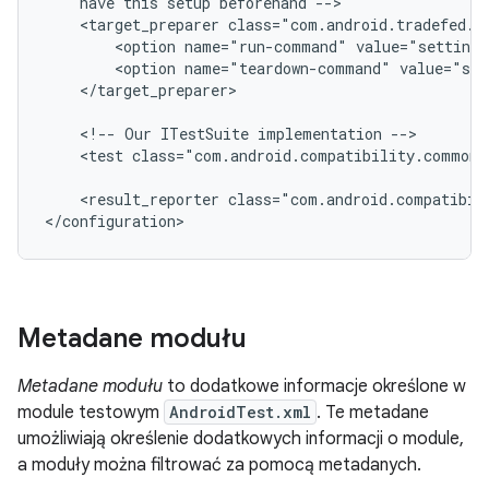
have
this
setup
beforehand
<target_preparer
<option
name="run-command"
value="settings
<option
name="teardown-command"
value="set
</target_preparer>

<!--
Our
ITestSuite
implementation
<test
class="com.android.compatibility.common.
<result_reporter
class="com.android.compatibil
Metadane modułu
Metadane modułu
to dodatkowe informacje określone w
module testowym
AndroidTest.xml
. Te metadane
umożliwiają określenie dodatkowych informacji o module,
a moduły można filtrować za pomocą metadanych.