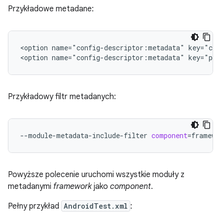
Przykładowe metadane:
<option
name="config-descriptor:metadata"
key="com
<option
name="config-descriptor:metadata"
key="par
Przykładowy filtr metadanych:
--module-metadata-include-filter
component
=
Powyższe polecenie uruchomi wszystkie moduły z
metadanymi
framework
jako
component
.
Pełny przykład
AndroidTest.xml
: