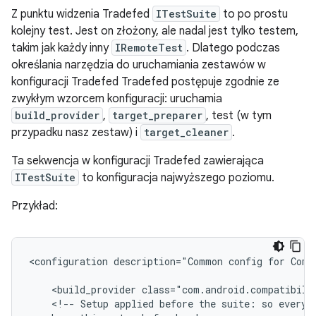
Z punktu widzenia Tradefed
ITestSuite
to po prostu
kolejny test. Jest on złożony, ale nadal jest tylko testem,
takim jak każdy inny
IRemoteTest
. Dlatego podczas
określania narzędzia do uruchamiania zestawów w
konfiguracji Tradefed Tradefed postępuje zgodnie ze
zwykłym wzorcem konfiguracji: uruchamia
build_provider
,
target_preparer
, test (w tym
przypadku nasz zestaw) i
target_cleaner
.
Ta sekwencja w konfiguracji Tradefed zawierająca
ITestSuite
to konfiguracja najwyższego poziomu.
Przykład:
<configuration
description="Common
config
for
Comp
<build_provider
class="com.android.compatibili
<!--
Setup
applied
before
the
suite:
so
everyt