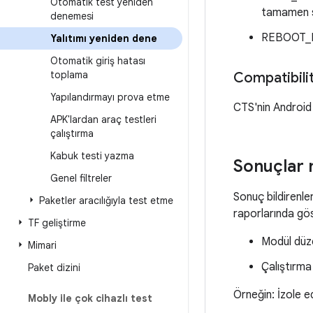
Otomatik test yeniden
tamamen si
denemesi
REBOOT_IS
Yalıtımı yeniden dene
Otomatik giriş hatası
toplama
Compatibility
Yapılandırmayı prova etme
CTS'nin Android
APK'lardan araç testleri
çalıştırma
Kabuk testi yazma
Sonuçlar 
Genel filtreler
Sonuç bildirenler
Paketler aracılığıyla test etme
raporlarında gös
TF geliştirme
Modül düz
Mimari
Çalıştırm
Paket dizini
Örneğin: İzole e
Mobly ile çok cihazlı test