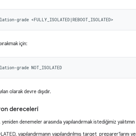
lation-grade
<FULLY_ISOLATED
|
bırakmak için:
lation-grade
ılan olarak devre dışıdır.
syon dereceleri
, yeniden denemeler arasında yapılandırmak istediğimiz yalıtımın
ATED, yapılandırmanın yapılandırılmış target_preparer'larını yen