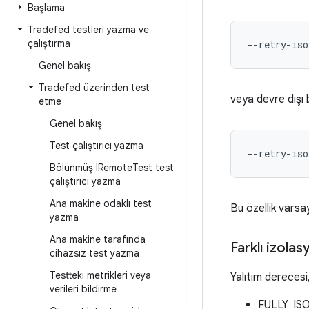
Başlama
Tradefed testleri yazma ve
çalıştırma
--retry-iso
Genel bakış
Tradefed üzerinden test
veya devre dışı 
etme
Genel bakış
Test çalıştırıcı yazma
--retry-iso
Bölünmüş IRemote
Test test
çalıştırıcı yazma
Ana makine odaklı test
Bu özellik varsay
yazma
Ana makine tarafında
Farklı izola
cihazsız test yazma
Testteki metrikleri veya
Yalıtım derecesi
verileri bildirme
FULLY_ISOL