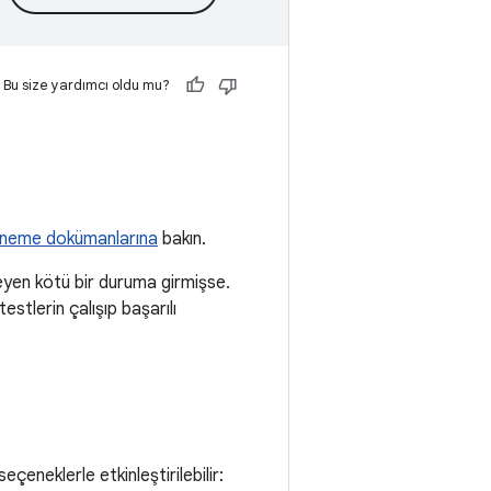
Bu size yardımcı oldu mu?
eneme dokümanlarına
bakın.
meyen kötü bir duruma girmişse.
estlerin çalışıp başarılı
eneklerle etkinleştirilebilir: