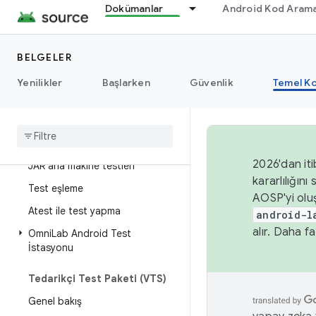
Dokümanlar
Android Kod Arama
Test geliştirme iş akışı
Genel bakış
BELGELER
Basit derleme yapılandırması
Yenilikler
Başlarken
Güvenlik
Temel Ko
Karmaşık test yapılandırması
Enstrümantasyon testleri
Google
Tests (GTests)
2026'dan iti
JAR ana makine testleri
kararlılığı
Test eşleme
AOSP'yi olu
Atest ile test yapma
android-l
alır. Daha fa
Omni
Lab Android Test
İstasyonu
Tedarikçi Test Paketi (VTS)
Genel bakış