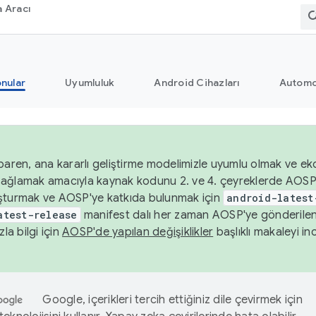
 Aracı
nular
Uyumluluk
Android Cihazları
Automo
baren, ana kararlı geliştirme modelimizle uyumlu olmak ve ek
nı sağlamak amacıyla kaynak kodunu 2. ve 4. çeyreklerde AOSP
şturmak ve AOSP'ye katkıda bulunmak için
android-latest
atest-release
manifest dalı her zaman AOSP'ye gönderile
zla bilgi için
AOSP'de yapılan değişiklikler
başlıklı makaleyi inc
Google, içerikleri tercih ettiğiniz dile çevirmek için