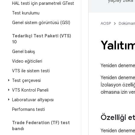
yapay zeka t
HAL testi için parametreli GTest
Test kurulumu
Genel sistem görüntüsü (GSI)
AOSP
Doküman
Tedarikçi Test Paketi (VTS)
Yalıtı
10
Genel bakış
Video eğiticileri
Yeniden deneme ö
VTS ile sistem testi
Yeniden denemele
Test çerçevesi
İzolasyon özelliğ
VTS Kontrol Paneli
olmasına izin ver
Laboratuvar altyapısı
Performans testi
Özelliği e
Trade Federation (TF) test
bandı
Yeniden deneme i