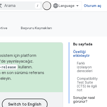
/
Oturum aç
tive
Başvuru Kaynakları
Bu sayfada
Özelliği
osistem için platform
etkinleştir
'de yayınlayacağız.
Farklı
-release
kullanın.
izolasyon
dereceleri
n en son sürümü referans
eleyin.
Compatibility
Test Suite
(CTS) ile ilgili
not
Sonuçlar nasıl
görünür?