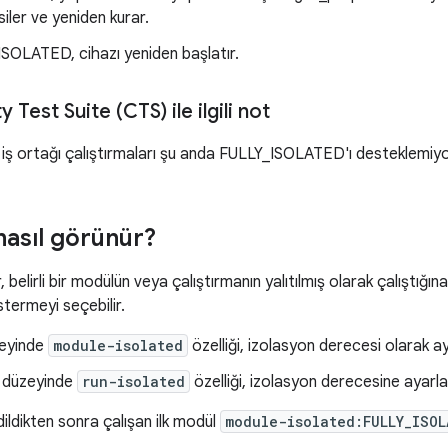
ler ve yeniden kurar.
OLATED, cihazı yeniden başlatır.
 Test Suite (CTS) ile ilgili not
 iş ortağı çalıştırmaları şu anda FULLY_ISOLATED'ı desteklemiyo
nasıl görünür?
, belirli bir modülün veya çalıştırmanın yalıtılmış olarak çalıştığına 
termeyi seçebilir.
eyinde
module-isolated
özelliği, izolasyon derecesi olarak ay
a düzeyinde
run-isolated
özelliği, izolasyon derecesine ayarlan
dildikten sonra çalışan ilk modül
module-isolated:FULLY_ISOL