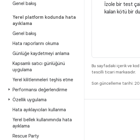
Genel bakış
İzole bir test ça
kalan kötü bir d
Yerel platform kodunda hata
ayıklama
Genel bakış
Hata raporlarını okuma
Günlüğe kaydetmeyi anlama
Kapsamlı satıcı günlüğünü
Bu sayfadaki içerik ve kod
uygulama
tescilli ticari markasıdır.
Yerel kilitlenmeleri teşhis etme
Son güncelleme tarihi: 2
Performansı değerlendirme
Özellik uygulama
Hata ayıklayıcıları kullanma
DERLEME
Yerel bellek kullanımında hata
Android kod deposu
ayıklama
Gereksinimler
Rescue Party