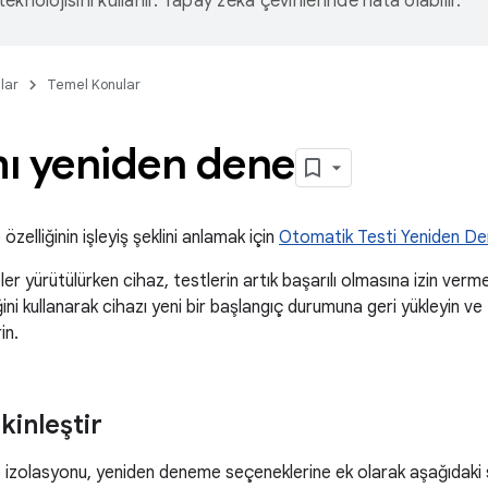
eknolojisini kullanır. Yapay zeka çevirilerinde hata olabilir.
lar
Temel Konular
mı yeniden dene
zelliğinin işleyiş şeklini anlamak için
Otomatik Testi Yeniden D
r yürütülürken cihaz, testlerin artık başarılı olmasına izin ver
ini kullanarak cihazı yeni bir başlangıç durumuna geri yükleyin ve t
in.
tkinleştir
zolasyonu, yeniden deneme seçeneklerine ek olarak aşağıdaki seç