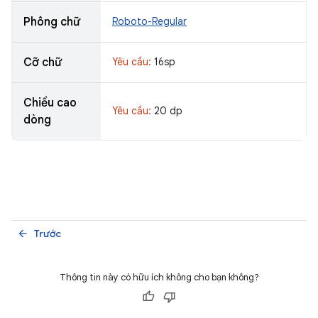
Phông chữ
Roboto-Regular
Cỡ chữ
Yêu cầu:
16sp
Chiều cao
Yêu cầu:
20 dp
dòng
Trước
arrow_back
Thông tin này có hữu ích không cho bạn không?