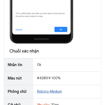
Chuỗi xác nhận
Nhắn tin
Ok
Màu nút
#4285f4 100%
Phông chữ
Roboto-Medium
Cỡ chữ
Yêu cầu:
20sp