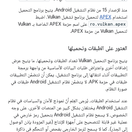
منذ الإصدار 15 من نظام التشغيل Android، يتيح برنامج التحميل
استخدام
APEX
لتحميل برنامج تشغيل Vulkan. اضبط
ro.vulkan.apex
على اسم حزمة APEX الخاصة بـ Vulkan
لتحميل Vulkan من حزمة APEX.
العثور على الطبقات وتحميلها
يتيح برنامج التحميل Vulkan تعداد الطبقات وتحميلها، ما يتيح عرض
إضافات أخرى واعتراض طلبات البيانات الأساسية من واجهة برمجة
التطبيقات أثناء انتقالها إلى برنامج التشغيل. يمكن أن تتضمّن التطبيقات
طبقات في حزمة APK. لا يتضمّن نظام التشغيل Android طبقات في
صورة النظام.
عند استخدام الطبقات، يُرجى العِلم أنّ نموذج الأمان والسياسات في نظام
التشغيل Android يختلفان بشكل كبير عن المنصات الأخرى. على وجه
الخصوص، لا يسمح نظام التشغيل Android بتحميل رمز خارجي في
عملية غير قابلة للتصحيح على أجهزة الإنتاج (غير المزودة بإذن الوصول
إلى الجذر)، كما لا يسمح للرمز الخارجي بفحص أو التحكّم في ذاكرة