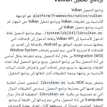
برنامج التحميل Vulkan
platform/frameworks/native/vulkan
هو الواجهة
الأساسية بين تطبيقات Vulkan وبرنامج تشغيل Vulkan على الجهاز. تم
تثبيت برنامج تحميل Vulkan في
/system/lib[64]/libvulkan.so
. يوفر برنامج التحميل نقاط
الدخول الأساسية إلى Vulkan API ونقاط الدخول إلى الإضافات التي
يتطلبها مستند تعريف التوافق مع Android، بالإضافة إلى العديد من
الإضافات الاختيارية الأخرى. يتم تصدير إضافات Window System
Integration (WSI) من خلال أداة التحميل، ويتم تنفيذها بشكل أساسي
في أداة التحميل بدلاً من برنامج التشغيل. يتيح برنامج التحميل أيضًا تعداد
الطبقات وتحميلها، ما يتيح عرض إضافات أخرى واعتراض طلبات البيانات
الأساسية من واجهة برمجة التطبيقات أثناء انتقالها إلى برنامج التشغيل.
يتضمّن حزمة NDK مكتبة
libvulkan.so
للتضمين. تصدّر المكتبة
الرموز نفسها التي يصدّرها برنامج التحميل. تستدعي التطبيقات الدوال
التي تم تصديرها من مكتبة
libvulkan.so
الحقيقية لإدخال دوال
trampoline في أداة التحميل، والتي يتم إرسالها إلى الطبقة أو برنامج
التشغيل المناسبَين استنادًا إلى وسيطهما الأول. تعرض عملية الاستدعاء