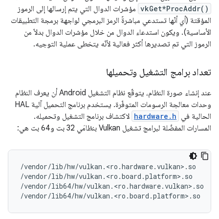
vkGet*ProcAddr()
مؤشرات الدوال التي يتم إرسالها إلى الرموز
المؤقتة (أي أنّها تستدعي مباشرةً الرمز البرمجي لواجهة برمجة التطبيقات
الأساسية). ويكون استدعاء الدوال من خلال مؤشرات الدوال بدلاً من
الرموز التي تم تصديرها أكثر فعالية لأنّه يتخطى عملية التوجيه.
تعداد برامج التشغيل وتحميلها
عند إنشاء صورة النظام، يتوقّع نظام التشغيل Android أن يعرف النظام
وحدات معالجة الرسومات المتوفّرة. يستخدم برنامج التحميل آلية HAL
الحالية في
hardware.h
لاكتشاف برنامج التشغيل وتحميله.
المسارات المفضّلة لبرامج تشغيل Vulkan بنظامَي 32 بت و64 بت هي:
/vendor/lib/hw/vulkan.<ro.hardware.vulkan>.so

/vendor/lib/hw/vulkan.<ro.board.platform>.so

/vendor/lib64/hw/vulkan.<ro.hardware.vulkan>.so
