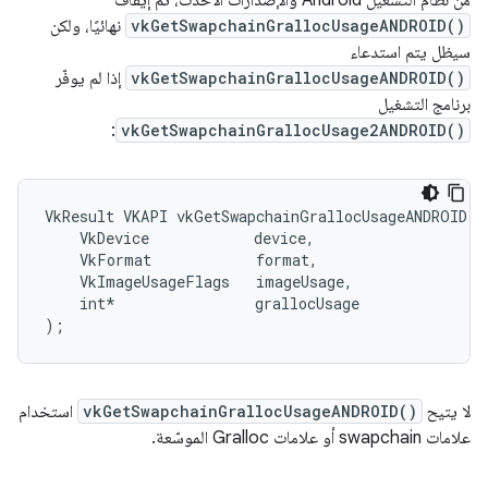
من نظام التشغيل Android والإصدارات الأحدث، تم إيقاف
vkGetSwapchainGrallocUsageANDROID()
نهائيًا، ولكن
سيظل يتم استدعاء
vkGetSwapchainGrallocUsageANDROID()
إذا لم يوفّر
برنامج التشغيل
:
vkGetSwapchainGrallocUsage2ANDROID()
VkResult VKAPI vkGetSwapchainGrallocUsageANDROID(

    VkDevice            device,

    VkFormat            format,

    VkImageUsageFlags   imageUsage,

    int*                grallocUsage

لا يتيح
vkGetSwapchainGrallocUsageANDROID()
استخدام
علامات swapchain أو علامات Gralloc الموسّعة.