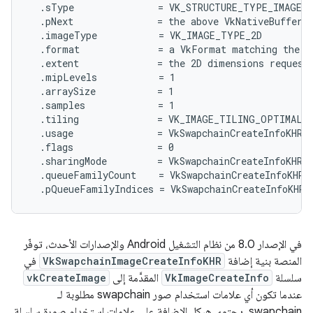
  .sType               = VK_STRUCTURE_TYPE_IMAGE_C
  .pNext               = the above VkNativeBufferAN
  .imageType           = VK_IMAGE_TYPE_2D

  .format              = a VkFormat matching the fo
  .extent              = the 2D dimensions requeste
  .mipLevels           = 1

  .arraySize           = 1

  .samples             = 1

  .tiling              = VK_IMAGE_TILING_OPTIMAL

  .usage               = VkSwapchainCreateInfoKHR::
  .flags               = 0

  .sharingMode         = VkSwapchainCreateInfoKHR::
  .queueFamilyCount    = VkSwapchainCreateInfoKHR::
في الإصدار 8.0 من نظام التشغيل Android والإصدارات الأحدث، توفّر
المنصة بنية إضافة
VkSwapchainImageCreateInfoKHR
في
سلسلة
VkImageCreateInfo
المقدَّمة إلى
vkCreateImage
عندما تكون أي علامات استخدام صور swapchain مطلوبة لـ
swapchain. يحتوي هيكل الإضافة على علامات استخدام صورة سلسلة