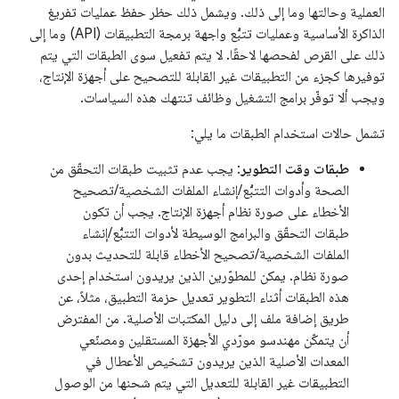
العملية وحالتها وما إلى ذلك. ويشمل ذلك حظر حفظ عمليات تفريغ
الذاكرة الأساسية وعمليات تتبُّع واجهة برمجة التطبيقات (API) وما إلى
ذلك على القرص لفحصها لاحقًا. لا يتم تفعيل سوى الطبقات التي يتم
توفيرها كجزء من التطبيقات غير القابلة للتصحيح على أجهزة الإنتاج،
ويجب ألا توفّر برامج التشغيل وظائف تنتهك هذه السياسات.
تشمل حالات استخدام الطبقات ما يلي:
طبقات وقت التطوير
: يجب عدم تثبيت طبقات التحقّق من
الصحة وأدوات التتبُّع/إنشاء الملفات الشخصية/تصحيح
الأخطاء على صورة نظام أجهزة الإنتاج. يجب أن تكون
طبقات التحقّق والبرامج الوسيطة لأدوات التتبُّع/إنشاء
الملفات الشخصية/تصحيح الأخطاء قابلة للتحديث بدون
صورة نظام. يمكن للمطوّرين الذين يريدون استخدام إحدى
هذه الطبقات أثناء التطوير تعديل حزمة التطبيق، مثلاً، عن
طريق إضافة ملف إلى دليل المكتبات الأصلية. من المفترض
أن يتمكّن مهندسو مورّدي الأجهزة المستقلين ومصنّعي
المعدات الأصلية الذين يريدون تشخيص الأعطال في
التطبيقات غير القابلة للتعديل التي يتم شحنها من الوصول