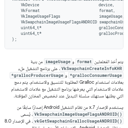
    VkDevice                          device,

    VkFormat                          format,

    VkImageUsageFlags                 imageUsage,

    VkSwapchainImageUsageFlagsANDROID swapchainUsag
    uint64_t*                         grallocConsum
    uint64_t*                         grallocProduc
يتم أخذ المَعلمتَين
format
و
imageUsage
من بنية
VkSwapchainCreateInfoKHR
. على برنامج التشغيل ملء
*grallocConsumerUsage
و
*grallocProducerUsage
بعلامات استخدام Gralloc المطلوبة للتنسيق والاستخدام. يتم دمج
علامات الاستخدام التي يعرضها برنامج التشغيل مع علامات الاستخدام
التي يطلبها مستهلك سلسلة التبديل عند تخصيص المخازن المؤقتة.
يستخدم الإصدار 7.x من نظام التشغيل Android إصدارًا سابقًا من
VkSwapchainImageUsageFlagsANDROID()
، يُسمى
vkGetSwapchainGrallocUsageANDROID()
. في الإصدار 8.0