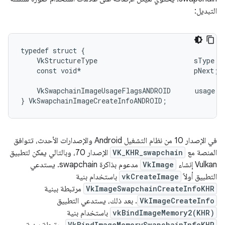
التبديل:
typedef struct {

    VkStructureType                        sType; 
    const void*                            pNext;

    VkSwapchainImageUsageFlagsANDROID      usage;

في الإصدار 10 من نظام التشغيل Android والإصدارات الأحدث، تتوافق
المنصة مع
VK_KHR_swapchain
الإصدار 70، وبالتالي يمكن لتطبيق
Vulkan إنشاء
VkImage
مدعوم بذاكرة swapchain. يستدعي
التطبيق أولاً
vkCreateImage
باستخدام بنية
VkImageSwapchainCreateInfoKHR
مرتبطة ببنية
VkImageCreateInfo
. بعد ذلك، يستدعي التطبيق
vkBindImageMemory2(KHR)
باستخدام بنية
VkBindImageMemorySwapchainInfoKHR