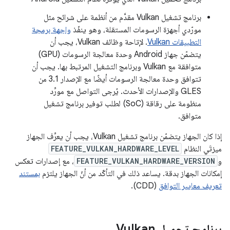
برنامج تشغيل Vulkan مقدَّم من أنظمة على شرائح مثل
مورّدي أجهزة الرسومات المستقلة، وهو ينفّذ
واجهة برمجة
التطبيقات Vulkan
. لإتاحة وظائف Vulkan، يجب أن
يتضمّن جهاز Android وحدة معالجة الرسومات (GPU)
متوافقة مع Vulkan وبرنامج التشغيل المرتبط بها. يجب أن
تتوافق وحدة معالجة الرسومات أيضًا مع الإصدار 3.1 من
GLES والإصدارات الأحدث. يُرجى التواصل مع مورِّد
منظومة على رقاقة (SoC) لطلب توفير برنامج تشغيل
متوافق.
إذا كان الجهاز يتضمّن برنامج تشغيل Vulkan، يجب أن يعرِّف الجهاز
ميزتَي النظام
FEATURE_VULKAN_HARDWARE_LEVEL
و
FEATURE_VULKAN_HARDWARE_VERSION
، مع إصدارات تعكس
إمكانات الجهاز بدقة. يساعد ذلك في التأكّد من أنّ الجهاز يلتزم
بمستند
تعريف معايير التوافق
(CDD).
برنامج تحميل Vulkan