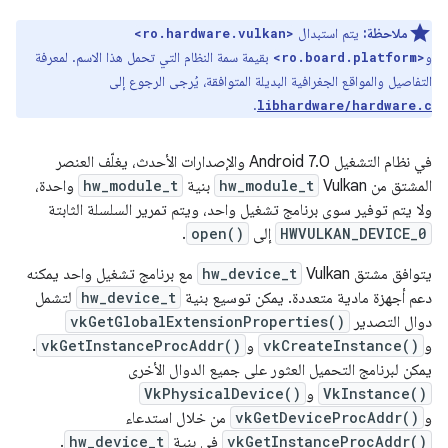
ملاحظة:
يتم استبدال
<ro.hardware.vulkan>
و
بقيمة سمة النظام التي تحمل هذا الاسم. لمعرفة
<ro.board.platform>
التفاصيل والمواقع الجغرافية البديلة المتوافقة، يُرجى الرجوع إلى
.
libhardware/hardware.c
في نظام التشغيل Android 7.0 والإصدارات الأحدث، يغلّف العنصر
المشتق من Vulkan
hw_module_t
بنية
hw_module_t
واحدة،
ولا يتم توفير سوى برنامج تشغيل واحد، ويتم تمرير السلسلة الثابتة
HWVULKAN_DEVICE_0
إلى
open()
.
يتوافق مشتق Vulkan
hw_device_t
مع برنامج تشغيل واحد يمكنه
دعم أجهزة مادية متعددة. يمكن توسيع بنية
hw_device_t
لتشمل
دوال التصدير
vkGetGlobalExtensionProperties()
و
vkCreateInstance()
و
vkGetInstanceProcAddr()
.
يمكن لبرنامج التحميل العثور على جميع الدوال الأخرى
VkInstance()
و
VkPhysicalDevice()
و
vkGetDeviceProcAddr()
من خلال استدعاء
vkGetInstanceProcAddr()
في بنية
hw_device_t
.