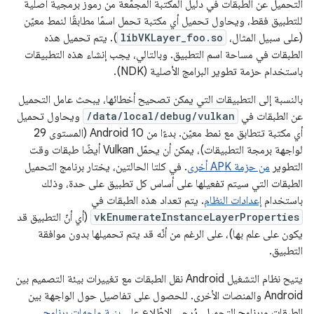
التحميل عن الطبقات في دليل المكتبة المجمّعة من رموز برمجية أصلية
للتطبيق فقط، ويحاول تحميل أي مكتبة تحمل اسمًا مطابقًا لنمط معيّن
(على سبيل المثال،
libVKLayer_foo.so
). يتم تحميل هذه
الطبقات في مساحة اسم التطبيق. وبالتالي، يجب إنشاء هذه التطبيقات
باستخدام حزمة تطوير البرامج الأصلية (NDK).
بالنسبة إلى التطبيقات التي يمكن تصحيح أخطائها، يبحث عامل التحميل
عن الطبقات في
/data/local/debug/vulkan
ويحاول تحميل
أي مكتبة تتطابق مع نمط معيّن. بدءًا من Android 10 (المستوى 29
لواجهة برمجة التطبيقات)، يمكن أن يحمّل Vulkan أيضًا طبقات وقت
التطوير
من حزمة APK أخرى
. في كلتا الحالتين، يختار برنامج التحميل
الطبقات التي سيتم تفعيلها على أساس كل تطبيق على حدة، وذلك
باستخدام
إعدادات النظام
. يتم تعداد هذه الطبقات في
vkEnumerateInstanceLayerProperties
(أي أنّ التطبيق قد
يكون على علم بها)، على الرغم من أنّه قد يتم تحميلها بدون موافقة
التطبيق.
يتيح نظام التشغيل Android نقل الطبقات مع تغييرات بيئة التصميم بين
Android والمنصات الأخرى. للحصول على تفاصيل حول الواجهة بين
الطبقات وبرنامج التحميل، يُرجى الاطّلاع على
بنية واجهات برنامج