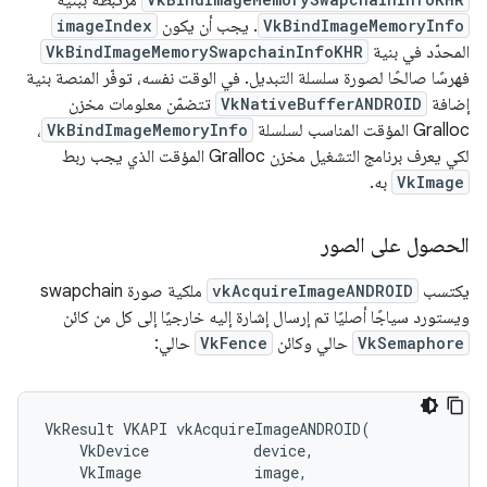
مرتبطة ببنية
VkBindImageMemoryInfo
. يجب أن يكون
imageIndex
المحدّد في بنية
VkBindImageMemorySwapchainInfoKHR
فهرسًا صالحًا لصورة سلسلة التبديل. في الوقت نفسه، توفّر المنصة بنية
إضافة
VkNativeBufferANDROID
تتضمّن معلومات مخزن
Gralloc المؤقت المناسب لسلسلة
VkBindImageMemoryInfo
،
لكي يعرف برنامج التشغيل مخزن Gralloc المؤقت الذي يجب ربط
VkImage
به.
الحصول على الصور
يكتسب
vkAcquireImageANDROID
ملكية صورة swapchain
ويستورد سياجًا أصليًا تم إرسال إشارة إليه خارجيًا إلى كل من كائن
VkSemaphore
حالي وكائن
VkFence
حالي:
VkResult VKAPI vkAcquireImageANDROID(

    VkDevice            device,

    VkImage             image,
