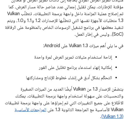
مثيلات تمرير العرض الفردي بحاجة إلى كائنات تمرير العرض أو مخازن
مؤقتة للإطارات. يمكن تقليل إجمالي عدد عناصر حالة مسار العرض، كما
تم إصلاح عملية المزامنة داخل واجهة برمجة التطبيقات. تتطلّب Vulkan
1.3 متطلبات الأجهزة نفسها التي تتطلّبها الإصدارات 1.2 و1.1 و1.0، ويتم
تنفيذ معظمها في برنامج تشغيل الرسومات الخاص بالمنظومة على الرقاقة
(SoC)، وليس في إطار العمل.
في ما يلي أهم ميزات Vulkan 1.3 على Android:
إتاحة استخدام مثيلات تمرير العرض لمرة واحدة
إمكانية إنهاء استدعاء برنامج تظليل على الفور
التحكّم بشكل أدق في إنشاء خطوط الإنتاج ومشاركتها
يتضمّن الإصدار 1.3 من Vulkan أيضًا العديد من الميزات الصغيرة
والتحسينات على سهولة استخدام واجهة برمجة التطبيقات. يمكنك
الاطّلاع على جميع التغييرات التي تم إجراؤها على واجهة برمجة تطبيقات
Vulkan الأساسية مع المراجعة الثانوية 1.3 على
المراجعات الأساسية
.
(Vulkan 1.3)