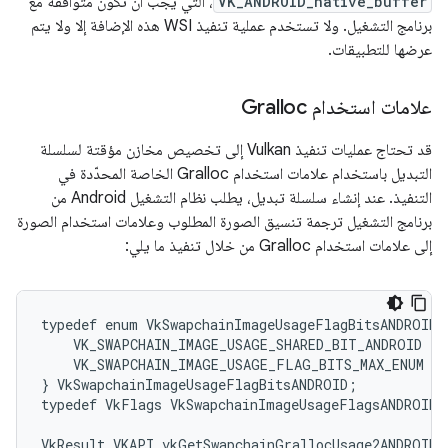
VK_ANDROID_native_buffer
، التي يجب أن تكون متوافقة مع
برنامج التشغيل. ولا تستخدم عملية تنفيذ WSI هذه الإضافة إلا ولا يتم
عرضها للتطبيقات.
علامات استخدام Gralloc
قد تحتاج عمليات تنفيذ Vulkan إلى تخصيص مخازن مؤقتة لسلسلة
التبديل باستخدام علامات استخدام Gralloc الخاصة المحدّدة في
التنفيذ. عند إنشاء سلسلة تبديل، يطلب نظام التشغيل Android من
برنامج التشغيل ترجمة تنسيق الصورة المطلوب وعلامات استخدام الصورة
إلى علامات استخدام Gralloc من خلال تنفيذ ما يلي:
typedef enum VkSwapchainImageUsageFlagBitsANDROID {
    VK_SWAPCHAIN_IMAGE_USAGE_SHARED_BIT_ANDROID = 0
    VK_SWAPCHAIN_IMAGE_USAGE_FLAG_BITS_MAX_ENUM = 
} VkSwapchainImageUsageFlagBitsANDROID;

typedef VkFlags VkSwapchainImageUsageFlagsANDROID;

VkResult VKAPI vkGetSwapchainGrallocUsage2ANDROID(
