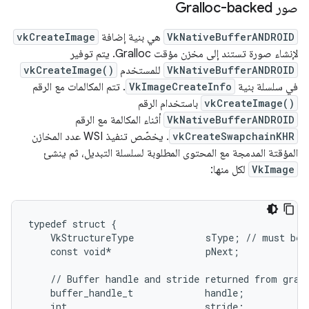
صور Gralloc-backed
VkNativeBufferANDROID
هي بنية إضافة
vkCreateImage
لإنشاء صورة تستند إلى مخزن مؤقت Gralloc. يتم توفير
VkNativeBufferANDROID
للمستخدم
vkCreateImage()
في سلسلة بنية
VkImageCreateInfo
. تتم المكالمات مع الرقم
vkCreateImage()
باستخدام الرقم
VkNativeBufferANDROID
أثناء المكالمة مع الرقم
vkCreateSwapchainKHR
. يخصّص تنفيذ WSI عدد المخازن
المؤقتة المدمجة مع المحتوى المطلوبة لسلسلة التبديل، ثم ينشئ
VkImage
لكل منها:
typedef struct {

    VkStructureType             sType; // must be 
    const void*                 pNext;

    // Buffer handle and stride returned from grall
    buffer_handle_t             handle;

    int                         stride;
