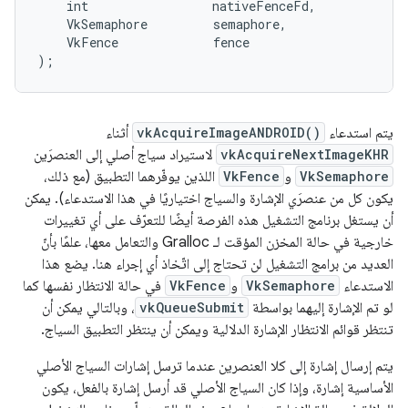
    int                 nativeFenceFd,

    VkSemaphore         semaphore,

    VkFence             fence

يتم استدعاء
vkAcquireImageANDROID()
أثناء
vkAcquireNextImageKHR
لاستيراد سياج أصلي إلى العنصرَين
VkSemaphore
و
VkFence
اللذين يوفّرهما التطبيق (مع ذلك،
يكون كل من عنصرَي الإشارة والسياج اختياريًا في هذا الاستدعاء). يمكن
أن يستغل برنامج التشغيل هذه الفرصة أيضًا للتعرّف على أي تغييرات
خارجية في حالة المخزن المؤقت لـ Gralloc والتعامل معها، علمًا بأنّ
العديد من برامج التشغيل لن تحتاج إلى اتّخاذ أي إجراء هنا. يضع هذا
الاستدعاء
VkSemaphore
و
VkFence
في حالة الانتظار نفسها كما
لو تم الإشارة إليهما بواسطة
vkQueueSubmit
، وبالتالي يمكن أن
تنتظر قوائم الانتظار الإشارة الدلالية ويمكن أن ينتظر التطبيق السياج.
يتم إرسال إشارة إلى كلا العنصرين عندما ترسل إشارات السياج الأصلي
الأساسية إشارة، وإذا كان السياج الأصلي قد أرسل إشارة بالفعل، يكون