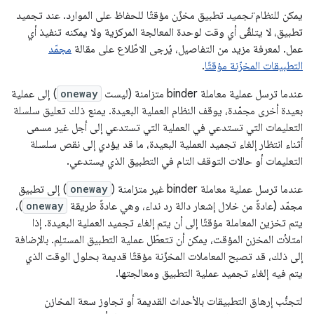
يمكن للنظام
تجميد
تطبيق مخزّن مؤقتًا للحفاظ على الموارد. عند تجميد
تطبيق، لا يتلقّى أي وقت لوحدة المعالجة المركزية ولا يمكنه تنفيذ أي
عمل. لمعرفة مزيد من التفاصيل، يُرجى الاطّلاع على مقالة
مجمّد
التطبيقات المخزّنة مؤقتًا
.
عندما ترسل عملية معاملة binder متزامنة (ليست
oneway
) إلى عملية
بعيدة أخرى مجمّدة، يوقف النظام العملية البعيدة. يمنع ذلك تعليق سلسلة
التعليمات التي تستدعي في العملية التي تستدعي إلى أجل غير مسمى
أثناء انتظار إلغاء تجميد العملية البعيدة، ما قد يؤدي إلى نقص سلسلة
التعليمات أو حالات التوقف التام في التطبيق الذي يستدعي.
عندما ترسل عملية معاملة binder غير متزامنة (
oneway
) إلى تطبيق
مجمّد (عادةً من خلال إشعار دالة رد نداء، وهي عادةً طريقة
oneway
)،
يتم تخزين المعاملة مؤقتًا إلى أن يتم إلغاء تجميد العملية البعيدة. إذا
امتلأت المخزن المؤقت، يمكن أن تتعطّل عملية التطبيق المستلِم. بالإضافة
إلى ذلك، قد تصبح المعاملات المخزّنة مؤقتًا قديمة بحلول الوقت الذي
يتم فيه إلغاء تجميد عملية التطبيق ومعالجتها.
لتجنُّب إرهاق التطبيقات بالأحداث القديمة أو تجاوز سعة المخازن