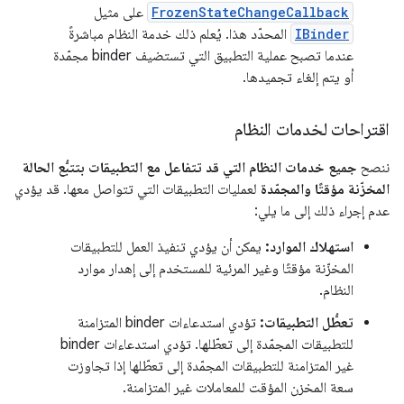
FrozenStateChangeCallback
على مثيل
IBinder
المحدّد هذا. يُعلم ذلك خدمة النظام مباشرةً
عندما تصبح عملية التطبيق التي تستضيف binder مجمّدة
أو يتم إلغاء تجميدها.
اقتراحات لخدمات النظام
ننصح
جميع خدمات النظام التي قد تتفاعل مع التطبيقات بتتبُّع الحالة
المخزّنة مؤقتًا والمجمّدة
لعمليات التطبيقات التي تتواصل معها. قد يؤدي
عدم إجراء ذلك إلى ما يلي:
استهلاك الموارد:
يمكن أن يؤدي تنفيذ العمل للتطبيقات
المخزّنة مؤقتًا وغير المرئية للمستخدم إلى إهدار موارد
النظام.
تعطُّل التطبيقات:
تؤدي استدعاءات binder المتزامنة
للتطبيقات المجمّدة إلى تعطّلها. تؤدي استدعاءات binder
غير المتزامنة للتطبيقات المجمّدة إلى تعطّلها إذا تجاوزت
سعة المخزن المؤقت للمعاملات غير المتزامنة.