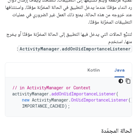
عملية مرتفعة ويتم تسليمها إلى التطبيقات، ننصحك بإيقاف إرسال دوال
رد النداء مؤقتًا عندما يدخل التطبيق في الحالة المخزّنة مؤقتًا، واستئنافها
عند خروجه من هذه الحالة. يمنع ذلك العمل غير الضروري في عمليات
التطبيقات المخزّنة مؤقتًا.
لتتبُّع الحالات التي يدخل فيها التطبيق إلى الحالة المخزّنة مؤقتًا أو يخرج
منها، استخدِم
:
ActivityManager.addOnUidImportanceListener
Kotlin
Java
// in ActivityManager or Context
activityManager
.
addOnUidImportanceListener
(
new
ActivityManager
.
OnUidImportanceListener
()
IMPORTANCE_CACHED
);
الحالة المجمّدة