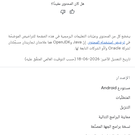
هل كان المحتوى مفيدًا؟
يخضع كل من المحتوى وعيّنات التعليمات البرمجية في هذه الصفحة للتراخيص الموضحّة
في
ترخيص استخدام المحتوى
. إنّ Java وOpenJDK هما علامتان تجاريتان مسجَّلتان
لشركة Oracle و/أو الشركات التابعة لها.
تاريخ التعديل الأخير: 2026-06-18 (حسب التوقيت العالمي المتفَّق عليه)
الإصدار
مستودع Android
المتطلّبات
التنزيل
معاينة البرامج الثنائية
نسخة برامج الجهة المصنِّعة