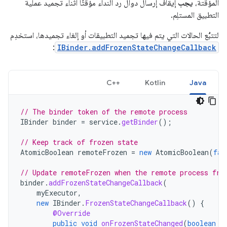
المؤقتة،
يجب
إيقاف إرسال دوال رد النداء مؤقتًا أثناء تجميد عملية
التطبيق المستلِم.
لتتبُّع الحالات التي يتم فيها تجميد التطبيقات أو إلغاء تجميدها، استخدِم
:
IBinder.addFrozenStateChangeCallback
C++‎
Kotlin
Java
// The binder token of the remote process
IBinder
binder
=
service
.
getBinder
();
// Keep track of frozen state
AtomicBoolean
remoteFrozen
=
new
AtomicBoolean
(
fal
// Update remoteFrozen when the remote process fre
binder
.
addFrozenStateChangeCallback
(
myExecutor
,
new
IBinder
.
FrozenStateChangeCallback
()
{
@Override
public
void
onFrozenStateChanged
(
boolean
i