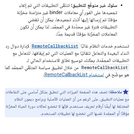
سلوك غير متوقّع للتطبيق:
تتلقّى التطبيقات التي تم إلغاء
تجميدها على الفور أي معاملات binder غير متزامنة مخزّنة
مؤقتًا تم إرسالها إليها أثناء تجميدها. يمكن أن تقضي
التطبيقات فترة غير محدّدة في المجمّد، لذا يمكن أن تكون
المعاملات المخزّنة مؤقتًا قديمة جدًا.
تستخدم خدمات النظام غالبًا
RemoteCallbackList
لإدارة دوال رد
النداء البعيدة والتعامل تلقائيًا مع العمليات التي تم إيقافها. للتعامل مع
التطبيقات المجمّدة، يمكنك توسيع نطاق الاستخدام الحالي لـ
RemoteCallbackList
من خلال تطبيق سياسة المتلقّي المجمّد كما
هو موضّح في
استخدام RemoteCallbackList
.
ملاحظة:
تصف هذه الصفحة الميزات التي تنطبق بشكل أساسي على التفاعلات
مع عمليات
التطبيق
. على الرغم من أنّ العمليات الأصلية وبرامج ديمون النظام
المختلفة لها أيضًا أرقام تعريف مستخدم، فإنّها لا تخضع لحالات دورة الحياة المخزّنة
مؤقتًا أو المجمّدة نفسها التي تخضع لها تطبيقات المستخدم.