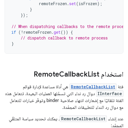
remoteFrozen
.
set
(
isFrozen
);
}
});
// When dispatching callbacks to the remote proces
if
(
!
remoteFrozen
.
get
())
{
// dispatch callback to remote process
}
استخدام Remote
List
Callback
فئة
RemoteCallbackList
هي أداة مساعدة لإدارة قوائم
IInterface
دوال رد نداء التي تسجّلها العمليات البعيدة. تتعامل هذه
الفئة تلقائيًا مع إشعارات انتهاء صلاحية binder وتوفّر خيارات للتعامل
مع دوال رد النداء للتطبيقات المجمّدة.
عند إنشاء
RemoteCallbackList
، يمكنك تحديد سياسة المتلقّي
المجمّد: