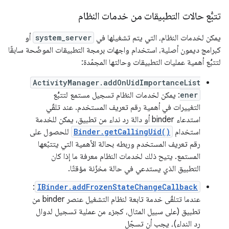
تتبُّع حالات التطبيقات من خدمات النظام
يمكن لخدمات النظام، التي يتم تشغيلها في
system_server
أو
كبرامج ديمون أصلية، استخدام واجهات برمجة التطبيقات الموضّحة سابقًا
لتتبُّع أهمية عمليات التطبيقات وحالتها المجمّدة:
ActivityManager.addOnUidImportanceList
ener
: يمكن لخدمات النظام تسجيل مستمع لتتبُّع
التغييرات في أهمية رقم تعريف المستخدم. عند تلقّي
استدعاء binder أو دالة رد نداء من تطبيق، يمكن للخدمة
استخدام
Binder.getCallingUid()
للحصول على
رقم تعريف المستخدم وربطه بحالة الأهمية التي يتتبّعها
المستمع. يتيح ذلك لخدمات النظام معرفة ما إذا كان
التطبيق الذي يستدعي في حالة مخزّنة مؤقتًا.
:
IBinder.addFrozenStateChangeCallback
عندما تتلقّى خدمة تابعة لنظام التشغيل عنصر binder من
تطبيق (على سبيل المثال، كجزء من عملية تسجيل لدوال
رد النداء)، يجب أن تسجّل