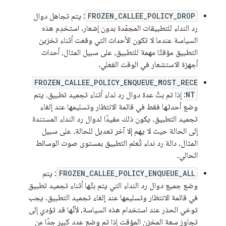
FROZEN_CALLEE_POLICY_DROP
: يتم تجاهل دوال
رد النداء للتطبيقات المجمّدة بدون إشعار. استخدِم هذه
السياسة عندما لا تكون الأحداث التي وقعت أثناء تخزين
التطبيق مؤقتًا مهمة للتطبيق، على سبيل المثال، أحداث
أجهزة الاستشعار في الوقت الفعلي.
FROZEN_CALLEE_POLICY_ENQUEUE_MOST_RECE
NT
: إذا تم بثّ عدة دوال رد نداء أثناء تجميد تطبيق، يتم
وضع أحدثها فقط في قائمة الانتظار وتسليمها عند إلغاء
تجميد التطبيق. يكون ذلك مفيدًا لدوال رد النداء المستندة
إلى الحالة حيث لا يهم إلا آخر تعديل للحالة، على سبيل
المثال، دالة رد نداء تُعلم التطبيق بمستوى صوت الوسائط
الحالي.
FROZEN_CALLEE_POLICY_ENQUEUE_ALL
: يتم
وضع جميع دوال رد النداء التي يتم بثّها أثناء تجميد تطبيق
في قائمة الانتظار وتسليمها عند إلغاء تجميد التطبيق. يجب
توخي الحذر عند استخدام هذه السياسة، لأنّها قد تؤدي إلى
تجاوز سعة المخزن المؤقت إذا تم وضع عدد كبير جدًا من