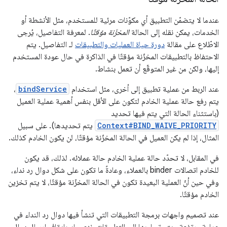
عندما لا يتضمّن التطبيق أي مكوّنات مرئية للمستخدم، مثل الأنشطة أو
الخدمات، يمكن نقله إلى الحالة
المخزّنة مؤقتًا
. لمعرفة التفاصيل، يُرجى
الاطّلاع على مقالة
دورة حياة العمليات والتطبيقات
لـ التفاصيل. يتم
الاحتفاظ بالتطبيقات المخزّنة مؤقتًا في الذاكرة في حال عودة المستخدم
إليها، ولكن من غير المتوقّع أن تعمل بنشاط.
عند الربط من عملية تطبيق إلى أخرى، مثل استخدام
bindService
،
يتم رفع حالة عملية الخادم لتكون على الأقل بنفس أهمية عملية العميل
(باستثناء الحالة التي يتم فيها تحديد
Context#BIND_WAIVE_PRIORITY
يتم تحديدها). على سبيل
المثال، إذا لم يكن العميل في الحالة المخزّنة مؤقتًا، لن يكون الخادم كذلك.
في المقابل، لا تحدّد حالة عملية الخادم حالة عملائه. لذلك، قد يكون
للخادم اتصالات binder بالعملاء، وعادةً ما تكون على شكل دوال رد نداء،
وفي حين أنّ العملية البعيدة تكون في الحالة المخزّنة مؤقتًا، لا يتم تخزين
الخادم مؤقتًا.
عند تصميم واجهات برمجة التطبيقات التي تنشأ فيها دوال رد النداء في