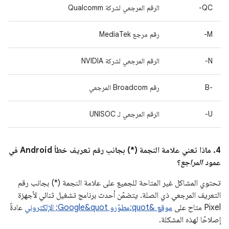
QC-
الرقم المرجعي لشركة Qualcomm
M-
رقم مرجع MediaTek
N-
الرقم المرجعي لشركة NVIDIA
B-‎
رقم Broadcom المرجعي
U-
الرقم المرجعي لـ UNISOC
4. ماذا تعني علامة النجمة (*) بجانب رقم تعريف خطأ Android في
عمود
المراجع
؟
تحتوي المشاكل غير المتاحة للجميع على علامة النجمة (*) بجانب رقم
التعريف المرجعي ذي الصلة. يتضمّن أحدث برنامج تشغيل ثنائي لأجهزة
Pixel متاح على
موقع &quot;مطوّرو Google&quot; الإلكتروني
عادةً
إصلاحًا لهذه المشكلة.