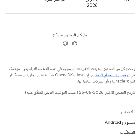
2026
هل كان المحتوى مفيدًا؟
يخضع كل من المحتوى وعيّنات التعليمات البرمجية في هذه الصفحة للتراخيص الموضحّة
في
ترخيص استخدام المحتوى
. إنّ Java وOpenJDK هما علامتان تجاريتان مسجَّلتان
لشركة Oracle و/أو الشركات التابعة لها.
تاريخ التعديل الأخير: 2026-06-25 (حسب التوقيت العالمي المتفَّق عليه)
الإصدار
مستودع Android
المتطلّبات