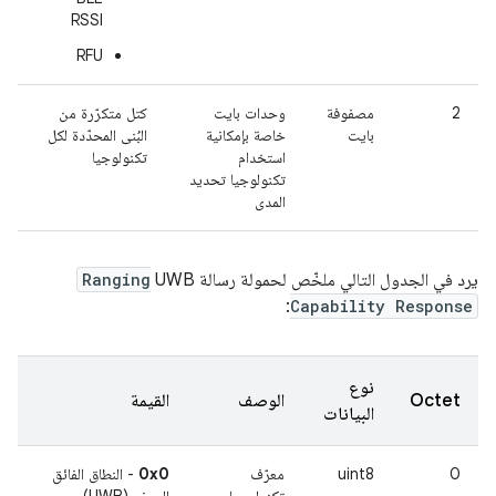
RSSI
RFU
2
مصفوفة
وحدات بايت
كتل متكرّرة من
بايت
خاصة بإمكانية
البُنى المحدّدة لكل
استخدام
تكنولوجيا
تكنولوجيا تحديد
المدى
يرد في الجدول التالي ملخّص لحمولة رسالة UWB
Ranging
:
Capability Response
نوع
Octet
الوصف
القيمة
البيانات
0
uint8
معرّف
0x0
- النطاق الفائق
تكنولوجيا
العرض (UWB)