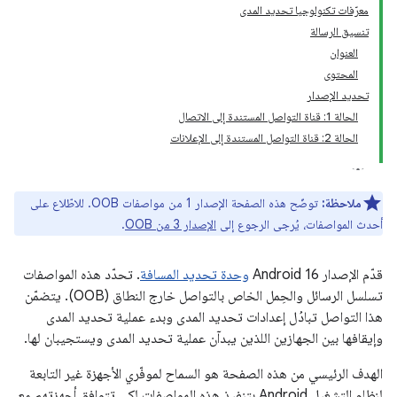
معرّفات تكنولوجيا تحديد المدى
تنسيق الرسالة
العنوان
المحتوى
تحديد الإصدار
الحالة 1: قناة التواصل المستندة إلى الاتصال
الحالة 2: قناة التواصل المستندة إلى الإعلانات
ملاحظة:
توضّح هذه الصفحة الإصدار 1 من مواصفات OOB. للاطّلاع على
أحدث المواصفات، يُرجى الرجوع إلى
الإصدار 3 من OOB
.
قدّم الإصدار Android 16
وحدة تحديد المسافة
. تحدّد هذه المواصفات
تسلسل الرسائل والحِمل الخاص بالتواصل خارج النطاق (OOB). يتضمّن
هذا التواصل تبادُل إعدادات تحديد المدى وبدء عملية تحديد المدى
وإيقافها بين الجهازين اللذين يبدآن عملية تحديد المدى ويستجيبان لها.
الهدف الرئيسي من هذه الصفحة هو السماح لموفّري الأجهزة غير التابعة
لنظام التشغيل Android بتنفيذ هذه المواصفات لكي تتوافق أجهزتهم مع