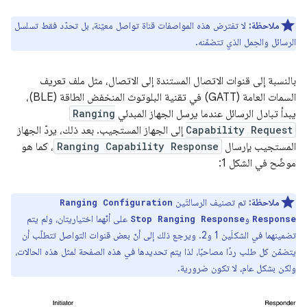
ملاحظة:
لا تفترض هذه المواصفات قناة تواصل معيّنة، بل تحدّد فقط تسلسل
الرسائل والحِمل الذي تتضمّنه.
بالنسبة إلى قنوات الاتصال المستندة إلى الاتصال، مثل ملف تعريف
السمات العامة (GATT) في تقنية البلوتوث المنخفض الطاقة (BLE)،
يبدأ تبادل الرسائل عندما يرسل الجهاز المبدئي
Ranging
Capability Request
إلى الجهاز المستجيب. بعد ذلك، يردّ الجهاز
المستجيب بإرسال
Ranging Capability Response
، كما هو
موضّح في الشكل 1:
ملاحظة:
تم تصنيف الرسالتَين
Ranging Configuration
و
على أنّهما اختياريتان، ولم يتم
Stop Ranging Response
Response
تضمينهما في الشكلَين 1 و2. ويرجع ذلك إلى أنّ بعض قنوات التواصل تتطلّب أن
يتضمّن كل طلب ردًا مصاحبًا، لذا يتم تحديدها في هذه الصفحة لمثل هذه الحالات،
ولكن بشكل عام، لا تكون ضرورية.