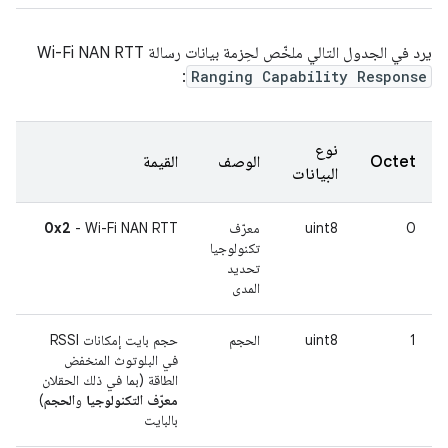
يرد في الجدول التالي ملخّص لحِزمة بيانات رسالة Wi-Fi NAN RTT
:
Ranging Capability Response
نوع
Octet
الوصف
القيمة
البيانات
0
uint8
معرّف
- Wi-Fi NAN RTT
0x2
تكنولوجيا
تحديد
المدى
1
uint8
الحجم
حجم بايت إمكانات RSSI
في البلوتوث المنخفض
الطاقة (بما في ذلك الحقلان
معرّف التكنولوجيا
و
الحجم
)
بالبايت