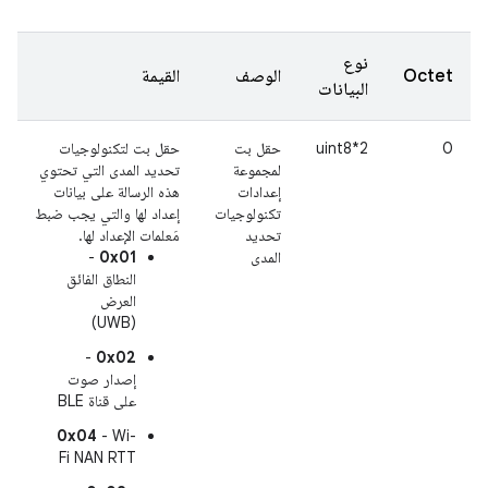
نوع
Octet
الوصف
القيمة
البيانات
0
uint8*2
حقل بت
حقل بت لتكنولوجيات
لمجموعة
تحديد المدى التي تحتوي
إعدادات
هذه الرسالة على بيانات
تكنولوجيات
إعداد لها والتي يجب ضبط
تحديد
مَعلمات الإعداد لها.
المدى
0x01
-
النطاق الفائق
العرض
(UWB)
-
0x02
إصدار صوت
على قناة BLE
0x04
- Wi-
Fi NAN RTT