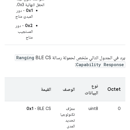
الحقل النهائية 0x3.
0x1
- دور
المبدئ متاح
0x2
- دور
المستجيب
متاح
يرد في الجدول التالي ملخص لحمولة رسالة BLE CS
Ranging
:
Capability Response
نوع
Octet
الوصف
القيمة
البيانات
0
uint8
معرّف
- BLE CS
0x1
تكنولوجيا
تحديد
المدى