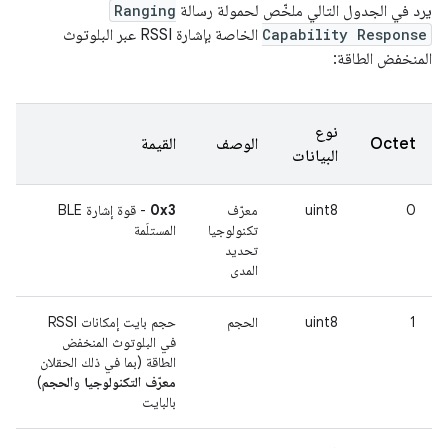
يرد في الجدول التالي ملخّص لحمولة رسالة
Ranging
Capability Response
الخاصة بإشارة RSSI عبر البلوتوث
المنخفض الطاقة:
نوع
Octet
الوصف
القيمة
البيانات
0
uint8
معرّف
0x3
- قوة إشارة BLE
تكنولوجيا
المستلَمة
تحديد
المدى
1
uint8
الحجم
حجم بايت إمكانات RSSI
في البلوتوث المنخفض
الطاقة (بما في ذلك الحقلان
معرّف التكنولوجيا
و
الحجم
)
بالبايت