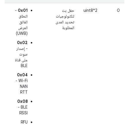
0
uint8*2
حقل بت
0x01
-
لتكنولوجيات
النطاق
تحديد المدى
الفائق
المطلوبة
العرض
(UWB)
0x02
- إصدار
صوت
على قناة
BLE
0x04
- Wi-Fi
NAN
RTT
0x08
- BLE
RSSI
RFU