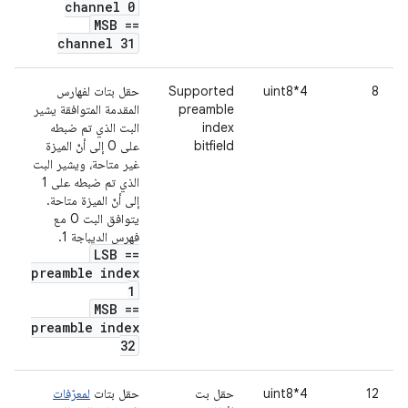
channel 0
MSB ==
channel 31
8
uint8*4
Supported
حقل بتات لفهارس
preamble
المقدمة المتوافقة يشير
index
البت الذي تم ضبطه
bitfield
على 0 إلى أنّ الميزة
غير متاحة، ويشير البت
الذي تم ضبطه على 1
إلى أنّ الميزة متاحة.
يتوافق البت 0 مع
فهرس الديباجة 1.
LSB ==
preamble index
1
MSB ==
preamble index
32
12
uint8*4
حقل بت
حقل بتات
لمعرّفات