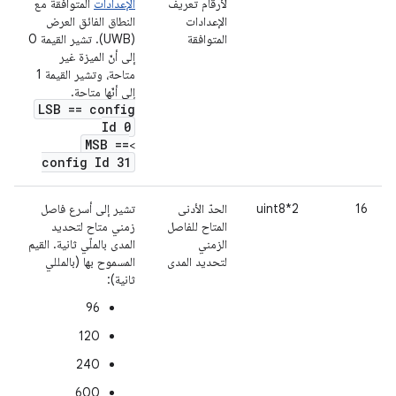
لأرقام تعريف
الإعدادات
المتوافقة مع
الإعدادات
النطاق الفائق العرض
المتوافقة
(UWB). تشير القيمة 0
إلى أنّ الميزة غير
متاحة، وتشير القيمة 1
إلى أنّها متاحة.
LSB == config
Id 0
MSB ==
>
config Id 31
16
uint8*2
الحدّ الأدنى
تشير إلى أسرع فاصل
المتاح للفاصل
زمني متاح لتحديد
الزمني
المدى بالملّي ثانية. القيم
لتحديد المدى
المسموح بها (بالمللي
ثانية):
96
120
240
600