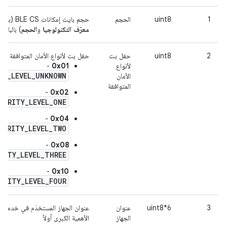
1
uint8
الحجم
حجم بايت إمكانات BLE CS (بما في ذلك الحقلان
معرّف التكنولوجيا
و
الحجم
) بالبايت
2
uint8
حقل بت
حقل بت لأنواع الأمان المتوافقة مع BLE CS.
لأنواع
0x01
-
TY_LEVEL_UNKNOWN
الأمان
المتوافقة
-
0x02
CURITY_LEVEL_ONE
-
0x04
CURITY_LEVEL_TWO
-
0x08
RITY_LEVEL_THREE
-
0x10
URITY_LEVEL_FOUR
3
uint8*6
عنوان
الجهاز
الأهمية الكبرى أولاً