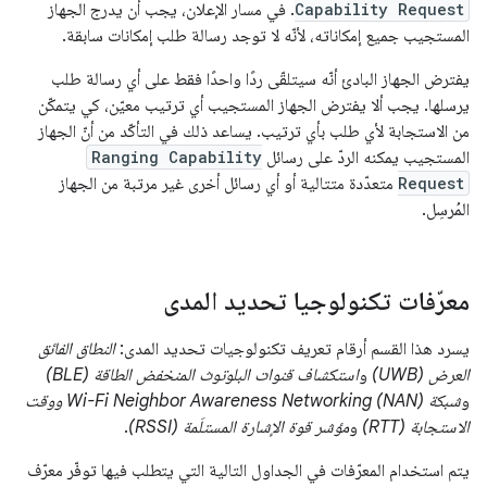
Capability Request
. في مسار الإعلان، يجب أن يدرج الجهاز
المستجيب جميع إمكاناته، لأنّه لا توجد رسالة طلب إمكانات سابقة.
يفترض الجهاز البادئ أنّه سيتلقّى ردًا واحدًا فقط على أي رسالة طلب
يرسلها. يجب ألا يفترض الجهاز المستجيب أي ترتيب معيّن، كي يتمكّن
من الاستجابة لأي طلب بأي ترتيب. يساعد ذلك في التأكّد من أنّ الجهاز
المستجيب يمكنه الردّ على رسائل
Ranging Capability
Request
متعدّدة متتالية أو أي رسائل أخرى غير مرتبة من الجهاز
المُرسِل.
معرّفات تكنولوجيا تحديد المدى
يسرد هذا القسم أرقام تعريف تكنولوجيات تحديد المدى:
النطاق الفائق
العرض (UWB)
و
استكشاف قنوات البلوتوث المنخفض الطاقة (BLE)
و
شبكة Wi-Fi Neighbor Awareness Networking (NAN) ووقت
الاستجابة (RTT)
و
مؤشر قوة الإشارة المستلَمة (RSSI)
.
يتم استخدام المعرّفات في الجداول التالية التي يتطلب فيها توفّر معرّف