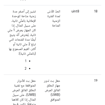
18
uint8
الحدّ الأدنى
تشير إلى أصغر مدة
لمدة الفترة
زمنية متاحة للوحدة
الزمنية
الإعلانية بالملّي ثانية.
المتاحة
على سبيل المثال، إذا
كان الجهاز يعرض 1 ملي
ثانية، يُفترض أنّه يتيح
أيضًا مدة الفتحات التي
تبلغ 2 ملي ثانية أو
أكثر. القيم المسموح بها
(بالمللي ثانية):
1
2
19
حقل بت لدور
حقل بت للأدوار
جهاز النطاق
المتوافقة مع تقنية
الفائق العرض
النطاق الفائق العرض
(UWB)
(UWB). على سبيل
المتوافق
المثال، إذا كان كلاهما
متوافقًا، تكون قيمة