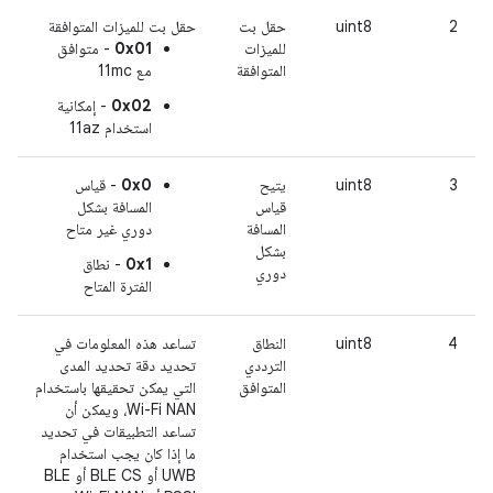
2
uint8
حقل بت
حقل بت للميزات المتوافقة
للميزات
0x01
- متوافق
المتوافقة
مع 11mc
0x02
- إمكانية
استخدام 11az
3
uint8
يتيح
0x0
- قياس
قياس
المسافة بشكل
المسافة
دوري غير متاح
بشكل
0x1
- نطاق
دوري
الفترة المتاح
4
uint8
النطاق
تساعد هذه المعلومات في
الترددي
تحديد دقة تحديد المدى
المتوافق
التي يمكن تحقيقها باستخدام
Wi-Fi NAN، ويمكن أن
تساعد التطبيقات في تحديد
ما إذا كان يجب استخدام
UWB أو BLE CS أو BLE