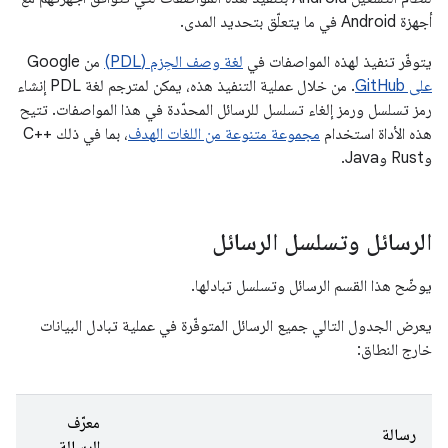
أجهزة Android في ما يتعلّق بتحديد المدى.
يتوفّر تنفيذ لهذه المواصفات في
لغة وصف الحِزم (PDL)
من Google
على GitHub
. من خلال عملية التنفيذ هذه، يمكن لمترجم لغة PDL إنشاء
رمز تسلسل ورمز إلغاء تسلسل للرسائل المحدّدة في هذا المواصفات. تتيح
هذه الأداة استخدام
مجموعة متنوعة من اللغات الهدف
، بما في ذلك C++‎
وRust وJava.
الرسائل وتسلسل الرسائل
يوضّح هذا القسم الرسائل وتسلسل تبادلها.
يعرض الجدول التالي جميع الرسائل المتوفّرة في عملية تبادل البيانات
خارج النطاق:
معرّف
رسالة
الرسالة