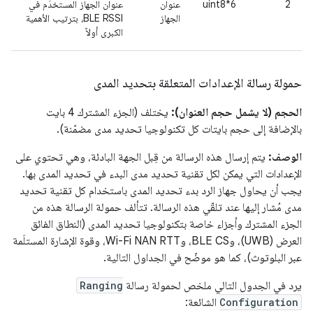
2
uint8*6
عنوان
عنوان الجهاز المستخدَم في
الجهاز
BLE RSSI، بترتيب الأهمية
الكبرى أولاً
حمولة رسالة الإعدادات المتعلقة بتحديد المدى
الحجم (لا يشمل حجم العنوان):
يختلف (الجزء المشترك 4 بايت
بالإضافة إلى حجم بايتات كل تكنولوجيا تحديد مدى مضمّنة).
الوصف:
يتم إرسال هذه الرسالة من قِبل الجهة البادئة، وهي تحتوي على
الإعدادات التي يمكن لكل تقنية تحديد مدى البدء في تحديد المدى بها.
يجب أن يحاول جهاز الرد بدء تحديد المدى باستخدام كل تقنية تحديد
مدى مُشار إليها عند تلقّي هذه الرسالة. تتألف حمولة الرسالة هذه من
الجزء المشترك وأجزاء خاصة بتكنولوجيا تحديد المدى (النطاق الفائق
العرض (UWB)، وBLE CS، وWi-Fi NAN RTT، وقوة الإشارة المستلَمة
عبر البلوتوث)، كما هو موضّح في الجداول التالية.
يرد في الجدول التالي ملخص لحمولة رسالة
Ranging
Configuration
الشائعة: