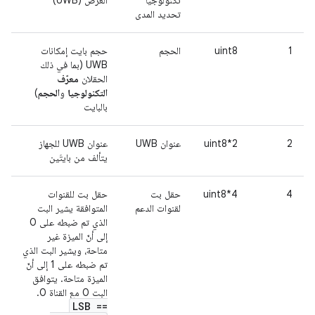
تحديد المدى
1
uint8
الحجم
حجم بايت إمكانات
UWB (بما في ذلك
الحقلان
معرّف
التكنولوجيا
و
الحجم
)
بالبايت
2
uint8*2
عنوان UWB
عنوان UWB للجهاز
يتألف من بايتَين
4
uint8*4
حقل بت
حقل بت للقنوات
لقنوات الدعم
المتوافقة يشير البت
الذي تم ضبطه على 0
إلى أنّ الميزة غير
متاحة، ويشير البت الذي
تم ضبطه على 1 إلى أنّ
الميزة متاحة. يتوافق
البت 0 مع القناة 0.
LSB ==