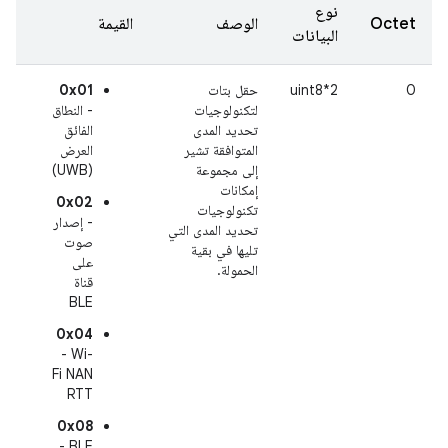
نوع
Octet
الوصف
القيمة
البيانات
0
uint8*2
حقل بتات
0x01
لتكنولوجيات
- النطاق
تحديد المدى
الفائق
المتوافقة تشير
العرض
إلى مجموعة
(UWB)
إمكانات
0x02
تكنولوجيات
- إصدار
تحديد المدى التي
صوت
تليها في بقية
على
الحمولة.
قناة
BLE
0x04
- Wi-
Fi NAN
RTT
0x08
- BLE