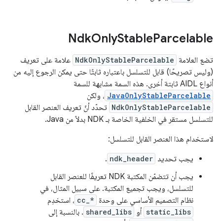
Ndk
Only
Stable
Parcelable
تضع العلامة
NdkOnlyStableParcelable
علامة على تعريف
(وليس تصريحًا) قابل للتسلسل باعتباره ثابتًا حتى يمكن الرجوع إليه من
أنواع AIDL ثابتة أخرى. هذه السمة مشابهة للسمة
JavaOnlyStableParcelable
، ولكن
NdkOnlyStableParcelable
تحدّد أنّ تعريف العنصر القابل
للتسلسل مستقر في الخلفية الخاصة بـ NDK بدلاً من Java.
لاستخدام هذا العنصر القابل للتسلسل:
يجب تحديد
ndk_header
.
يجب أن تتضمّن المكتبة NDK تعريفًا للعنصر القابل
للتسلسل، ويجب تجميع المكتبة. على سبيل المثال، في
نظام التصميم الأساسي على وحدة
cc_*
، استخدِم
static_libs
أو
shared_libs
. بالنسبة إلى