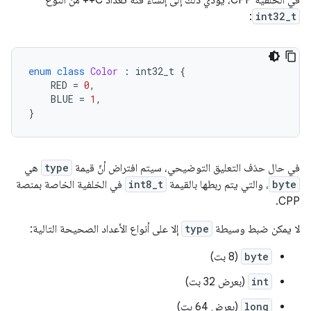
في الخلفية CPP، يؤدي ذلك إلى إنشاء فئة تعداد C++ من النوع
:
int32_t
enum
class
Color
:
int32_t
{
RED
=
0
,
BLUE
=
1
,
}
في حال حذف التعليق التوضيحي، سيتم افتراض أنّ قيمة
type
هي
byte
، والتي يتم ربطها بالقيمة
int8_t
في الخلفية الخاصة بمنصة
CPP.
لا يمكن ضبط وسيطة
type
إلا على أنواع الأعداد الصحيحة التالية:
byte
(8 بت)
int
(بعرض 32 بت)
long
(بعرض 64 بت)