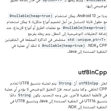
. ويتم ربطها بـ
في حال إضافة تعليق
توضيحي إليها.
بدءًا من Android 13، يمكن استخدام
@nullable(heap=true)
مع حقول قابلة للتسلسل من أجل تصميم أنواع متكرّرة. لا يمكن استخدام
@nullable(heap=true)
مع مَعلمات الطرق أو أنواع الإرجاع. عند
إضافة التعليقات التوضيحية إلى الحقل، يتم ربطه بمَرجع
std::unique_ptr<T>
مخصّص في الذاكرة المجمّعة في الخلفيتَين
CPP وNDK.
@nullable(heap=true)
لا تنفّذ أي عملية في
الخلفية المستندة إلى Java.
utf8In
Cpp
تعلن
utf8InCpp
أنّ
String
يتم تمثيله بتنسيق UTF8 لخادم
CPP الخلفي. وكما يشير اسمه، فإنّ التعليق التوضيحي لا يؤدي أي عملية
في الأنظمة الخلفية الأخرى. على وجه التحديد، يكون
String
دائمًا
بتنسيق UTF16 في الخلفية المستندة إلى Java وبتنسيق UTF8 في
الخلفية المستندة إلى NDK.