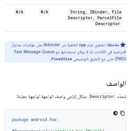
N
/
A
N
/
A
String
,
IBinder
,
File
Descriptor
,
Parcel
File
Descriptor
ملاحظة:
تحتوي حِزم
الخلفية من libbinder على مؤشرات جداول
cpp
افتراضية في الكائنات، لذا لا يمكن استخدامها مع Fast Message Queue
(FMQ) حتى مع التعليق التوضيحي
.
FixedSize
الواصف
تحدّد
Descriptor
بشكل إلزامي واصف الواجهة لواجهة معيّنة:
package
android
.
foo
;