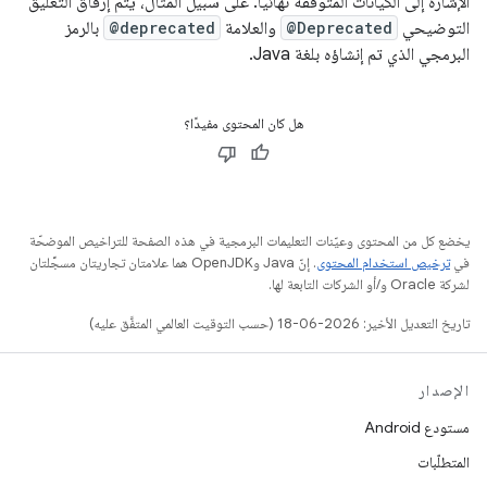
الإشارة إلى الكيانات المتوقّفة نهائيًا. على سبيل المثال، يتم إرفاق التعليق
التوضيحي
@Deprecated
والعلامة
@deprecated
بالرمز
البرمجي الذي تم إنشاؤه بلغة Java.
هل كان المحتوى مفيدًا؟
يخضع كل من المحتوى وعيّنات التعليمات البرمجية في هذه الصفحة للتراخيص الموضحّة
في
ترخيص استخدام المحتوى
. إنّ Java وOpenJDK هما علامتان تجاريتان مسجَّلتان
لشركة Oracle و/أو الشركات التابعة لها.
تاريخ التعديل الأخير: 2026-06-18 (حسب التوقيت العالمي المتفَّق عليه)
الإصدار
مستودع Android
المتطلّبات