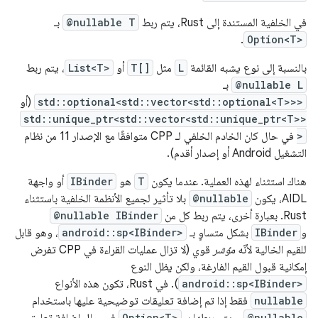
في الخلفية المستندة إلى Rust، يتم ربط
@nullable T
بـ
.
Option<T>
بالنسبة إلى نوع يشبه القائمة
L
مثل
T[]
أو
List<T>
، يتم ربط
@nullable L
بـ
std::optional<std::vector<std::optional<T>>>
(أو
std::unique_ptr<std::vector<std::unique_ptr<T>>
>
في حال كان الخادم الخلفي لـ CPP متوافقًا مع الإصدار 11 من نظام
التشغيل Android أو إصدار أقدم).
هناك استثناء لهذه العملية. عندما يكون
T
هو
IBinder
أو واجهة
AIDL، يكون
@nullable
بلا تأثير لجميع الأنظمة الخلفية باستثناء
Rust. بعبارة أخرى، يتم ربط كل من
@nullable IBinder
و
IBinder
بشكل متساوٍ بـ
android::sp<IBinder>
، وهو قابل
للقيم الخالية لأنّه
مؤشر
قوي (لا تزال عمليات القراءة في CPP تفرض
إمكانية قبول القيم الفارغة، ولكن يظل النوع
android::sp<IBinder>
). في Rust، تكون هذه الأنواع
nullable
فقط إذا تم إضافة تعليقات توضيحية عليها باستخدام
Option<T>
@nullable