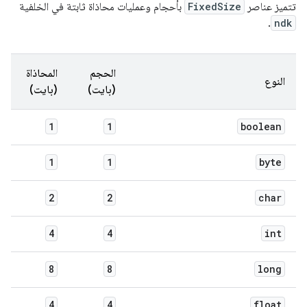
تتميز عناصر
FixedSize
بأحجام وعمليات محاذاة ثابتة في الخلفية
.
ndk
الحجم
المحاذاة
النوع
(بايت)
(بايت)
1
1
boolean
1
1
byte
2
2
char
4
4
int
8
8
long
4
4
float