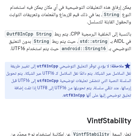
يمكن إرفاق هذه التعليقات التوضيحية في أي مكان يمكن فيه استخدام
النوع
String
، بما في ذلك قيم الإرجاع والمَعلمات وتعريفات الثوابت
والحقول القابلة للتسلسل.
بالنسبة إلى الخلفية البرمجية CPP، يتم ربط
@utf8InCpp String
في AIDL بـ
std::string
، حيث يتم ربط
String
بدون التعليق
التوضيحي بـ
android::String16
حيث يتم استخدام UTF16.
ملاحظة:
لا يؤدي توفّر التعليق التوضيحي
إلى تغيير طريقة
utf8InCpp
نقل السلاسل عبر الشبكة. يتم دائمًا نقل السلاسل كـ UTF16 عبر الشبكة. يتم تحويل
السلسلة النصية التي تتضمّن تعليقات توضيحية
إلى UTF16 قبل
utf8InCpp
إرسالها. عند تلقّي سلسلة، يتم تحويلها من UTF16 إلى UTF8 إذا تمّت إضافة
تعليق توضيحي إليها على أنّها
.
utf8InCpp
Vintf
Stability
تعلن السمة
VintfStability
عن إمكانية استخدام نوع محدّد من