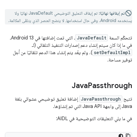
تم إيقافها نهائيًا:
تم إيقاف التعليق التوضيحي JavaDefault نهائيًا ولا
يستخدمه Android. وفي حال استخدامها، لا يتضح العنصر الذي يتلقّى المكالمة.
تتحكّم السمة
JavaDefault
، التي تمت إضافتها في Android 13،
في ما إذا كان سيتم إنشاء دعم إصدارات التنفيذ التلقائي (لـ
setDefaultImpl
). ولم يعُد يتم إنشاء هذا الدعم تلقائيًا من أجل
توفير مساحة.
Java
Passthrough
تتيح
JavaPassthrough
إضافة تعليق توضيحي عشوائي بلغة
Java إلى واجهة Java API التي تم إنشاؤها.
في ما يلي التعليقات التوضيحية في AIDL: