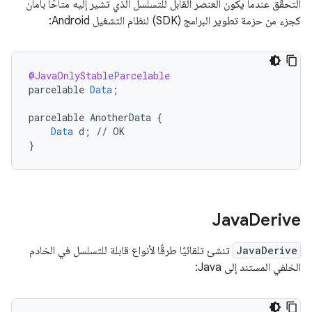
التحقّق عندما يكون العنصر القابل للتسلسل الذي تشير إليه متاحًا بأمان
كجزء من حزمة تطوير البرامج (SDK) لنظام التشغيل Android:
@JavaOnlyStableParcelable
parcelable
Data
;
parcelable
AnotherData
{
Data
d
;
//
OK
}
Java
Derive
JavaDerive
تنشئ تلقائيًا طرقًا لأنواع قابلة للتسلسل في الخادم
الخلفي المستند إلى Java: