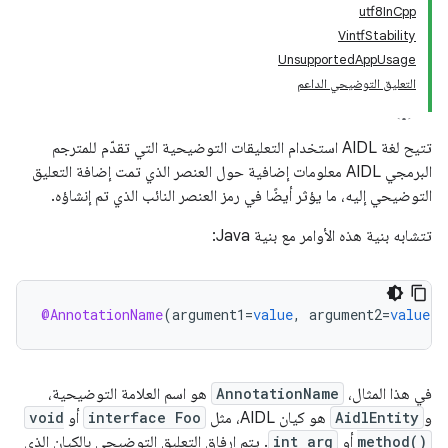
utf8InCpp
VintfStability
UnsupportedAppUsage
التعليق التوضيحي الداعم
تتيح لغة AIDL استخدام التعليقات التوضيحية التي تقدّم للمترجم
البرمجي AIDL معلومات إضافية حول العنصر الذي تمت إضافة التعليق
التوضيحي إليه، ما يؤثر أيضًا في رمز العنصر النائب الذي تم إنشاؤه.
تتشابه بنية هذه الأوامر مع بنية Java:
@AnnotationName
(
argument1
=
value
,
argument2
=
value
)
في هذا المثال،
AnnotationName
هو اسم العلامة التوضيحية،
و
AidlEntity
هو كيان AIDL، مثل
interface Foo
أو
void
method()
أو
int arg
. يتم إرفاق التعليق التوضيحي بالكيان الذي