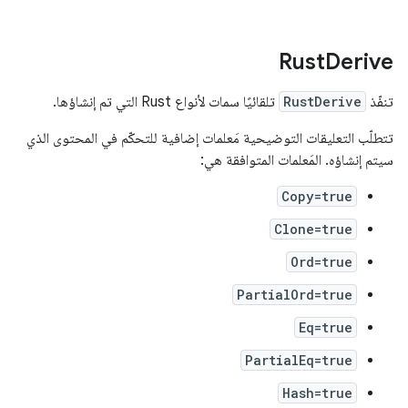
Rust
Derive
تنفّذ
RustDerive
تلقائيًا سمات لأنواع Rust التي تم إنشاؤها.
تتطلّب التعليقات التوضيحية مَعلمات إضافية للتحكّم في المحتوى الذي
سيتم إنشاؤه. المَعلمات المتوافقة هي:
Copy=true
Clone=true
Ord=true
PartialOrd=true
Eq=true
PartialEq=true
Hash=true