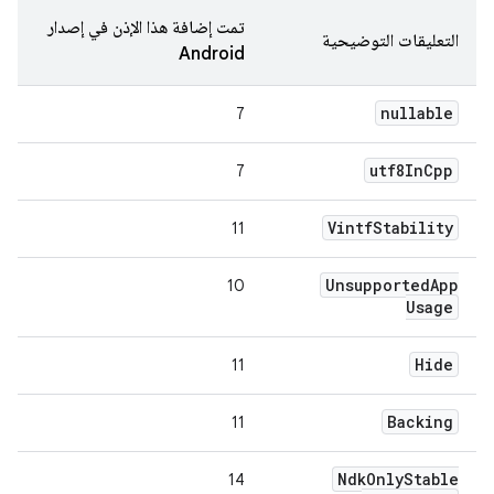
تمت إضافة هذا الإذن في إصدار
التعليقات التوضيحية
Android
nullable
7
utf8In
Cpp
7
Vintf
Stability
11
Unsupported
App
10
Usage
Hide
11
Backing
11
Ndk
Only
Stable
14