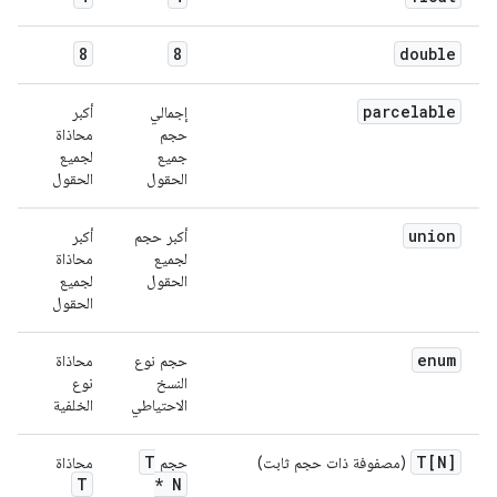
8
8
double
parcelable
إجمالي
أكبر
حجم
محاذاة
جميع
لجميع
الحقول
الحقول
union
أكبر حجم
أكبر
لجميع
محاذاة
الحقول
لجميع
الحقول
enum
حجم نوع
محاذاة
النسخ
نوع
الاحتياطي
الخلفية
T
T[N]
(مصفوفة ذات حجم ثابت)
حجم
محاذاة
T
* N