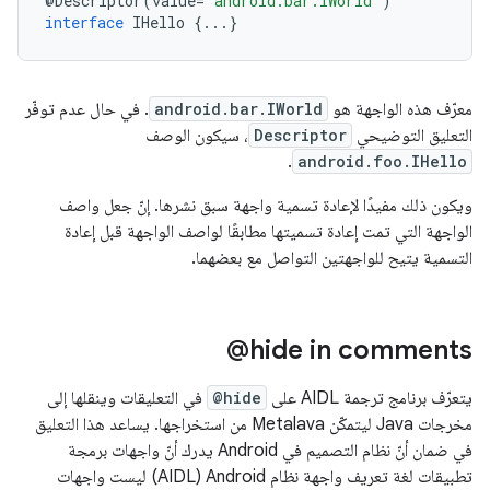
@
Descriptor
(
value
=
"android.bar.IWorld"
)
interface
IHello
{
...
}
معرّف هذه الواجهة هو
android.bar.IWorld
. في حال عدم توفّر
التعليق التوضيحي
Descriptor
، سيكون الوصف
.
android.foo.IHello
ويكون ذلك مفيدًا لإعادة تسمية واجهة سبق نشرها. إنّ جعل واصف
الواجهة التي تمت إعادة تسميتها مطابقًا لواصف الواجهة قبل إعادة
التسمية يتيح للواجهتين التواصل مع بعضهما.
‎@hide in comments
يتعرّف برنامج ترجمة AIDL على
@hide
في التعليقات وينقلها إلى
مخرجات Java ليتمكّن Metalava من استخراجها. يساعد هذا التعليق
في ضمان أنّ نظام التصميم في Android يدرك أنّ واجهات برمجة
تطبيقات لغة تعريف واجهة نظام Android ‏(AIDL) ليست واجهات