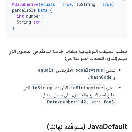
@JavaDerive
(
equals
=
true
,
toString
=
true
)
parcelable
Data
{
int
number
;
String
str
;
}
تتطلّب التعليقات التوضيحية مَعلمات إضافية للتحكّم في المحتوى الذي
سيتم إنشاؤه. المَعلمات المتوافقة هي:
تنشئ
equals=true
الطريقتَين
equals
و
hashCode
.
تنشئ
toString=true
الطريقة
toString
التي
تطبع اسم النوع والحقول، على سبيل المثال،
.
Data{number: 42, str: foo}
Default (متوقّفة نهائيًا)
‫Java