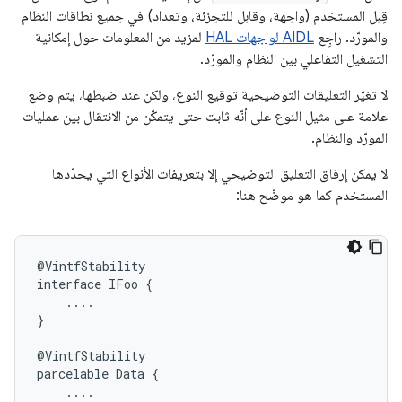
قِبل المستخدم (واجهة، وقابل للتجزئة، وتعداد) في جميع نطاقات النظام
والمورّد. راجِع
AIDL لواجهات HAL
لمزيد من المعلومات حول إمكانية
التشغيل التفاعلي بين النظام والمورّد.
لا تغيّر التعليقات التوضيحية توقيع النوع، ولكن عند ضبطها، يتم وضع
علامة على مثيل النوع على أنّه ثابت حتى يتمكّن من الانتقال بين عمليات
المورّد والنظام.
لا يمكن إرفاق التعليق التوضيحي إلا بتعريفات الأنواع التي يحدّدها
المستخدم كما هو موضّح هنا:
@
VintfStability
interface
IFoo
{
....
}
@
VintfStability
parcelable
Data
{
....